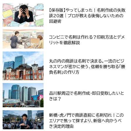
【保存版】やってしまった！名刺作成の失敗
談20選｜プロが教える後悔しないための
回避術
コンビニで名刺は作れる？印刷方法とデメ
リットを徹底解説
丸の内の商談は名刺で決まる。一流のビジ
ネスマンが密かに使う、信頼を勝ち取る「勝
負名刺」の作り方
品川駅周辺で名刺作成・即日受取したいと
きは？
新橋・虎ノ門で商談直前に名刺切れ！この
エリアで焦って探すより、新宿へ向かうべ
き決定的理由