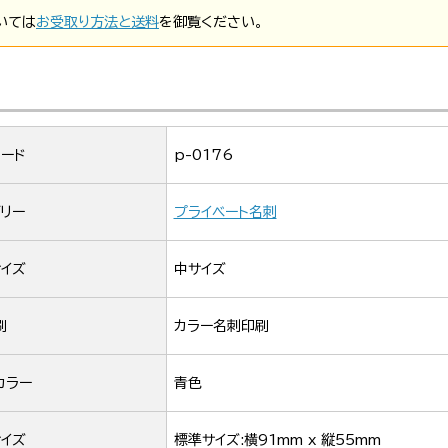
いては
お受取り方法と送料
を御覧ください。
ード
p-0176
リー
プライベート名刺
イズ
中サイズ
刷
カラー名刺印刷
カラー
青色
イズ
標準サイズ:横91mm x 縦55mm