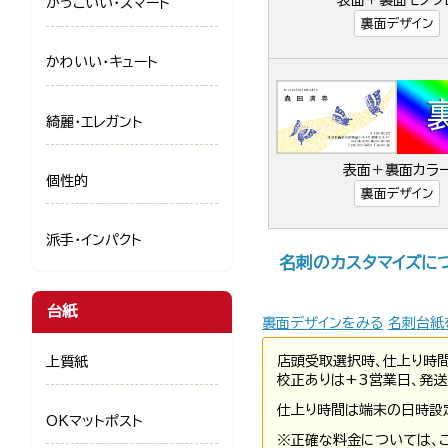
表面＋裏面モノク
かっこいい・スマート
裏面デザイン
かわいい・キュート
綺麗・エレガント
表面＋裏面カラ
個性的
裏面デザイン
派手・インパクト
名刺のカスタマイズに
台紙
裏面デザインをみる
名刺台紙
店頭受取選択時、仕上り時
上質紙
校正ありは+3営業日、発送
仕上り時間は端末の日時設
OKマットポスト
※正確な料金については、