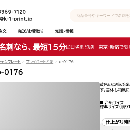
3369-7120
@k-1-print.jp
注文
発送/お受取り
知識・情報
名刺なら、最短15分
即日名刺印刷｜東京・新宿で受
ンテンプレート
プライベート名刺
p-0176
-0176
黄色の点描の道
す。書体も和風
台紙サイズ
標準サイズ（横91
仕上がり時