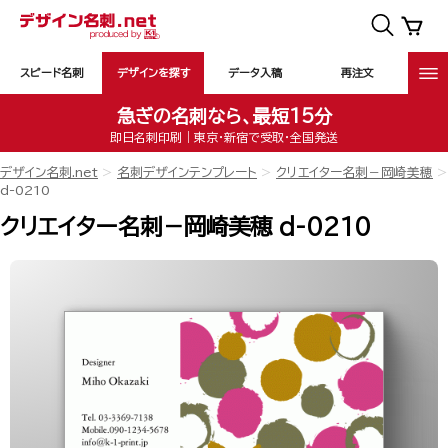
スピード名刺
デザインを探す
データ入稿
再注文
急ぎの名刺なら、最短15分
即日名刺印刷｜東京・新宿で受取・全国発送
デザイン名刺.net
名刺デザインテンプレート
クリエイター名刺－岡崎美穂
d-0210
クリエイター名刺－岡崎美穂 d-0210