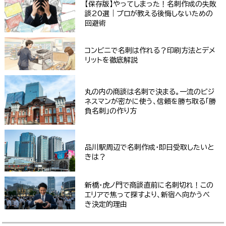
【保存版】やってしまった！名刺作成の失敗
談20選｜プロが教える後悔しないための
回避術
コンビニで名刺は作れる？印刷方法とデメ
リットを徹底解説
丸の内の商談は名刺で決まる。一流のビジ
ネスマンが密かに使う、信頼を勝ち取る「勝
負名刺」の作り方
品川駅周辺で名刺作成・即日受取したいと
きは？
新橋・虎ノ門で商談直前に名刺切れ！この
エリアで焦って探すより、新宿へ向かうべ
き決定的理由