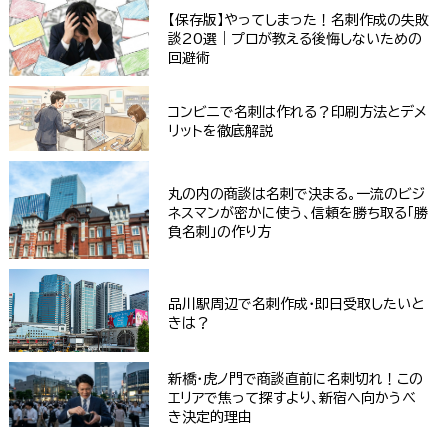
【保存版】やってしまった！名刺作成の失敗
談20選｜プロが教える後悔しないための
回避術
コンビニで名刺は作れる？印刷方法とデメ
リットを徹底解説
丸の内の商談は名刺で決まる。一流のビジ
ネスマンが密かに使う、信頼を勝ち取る「勝
負名刺」の作り方
品川駅周辺で名刺作成・即日受取したいと
きは？
新橋・虎ノ門で商談直前に名刺切れ！この
エリアで焦って探すより、新宿へ向かうべ
き決定的理由