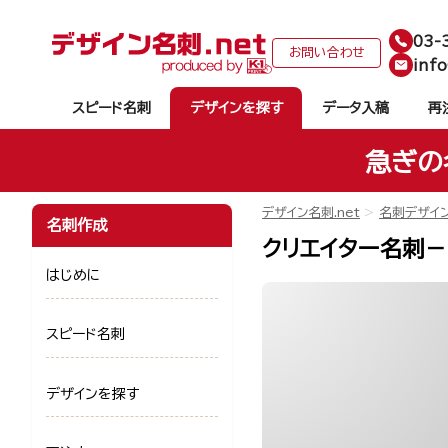
03-
お問い合わせ
info
スピード名刺
デザインを探す
データ入稿
再
急ぎの
デザイン名刺.net
名刺デザイ
名刺作成
クリエイター名刺－m
はじめに
スピード名刺
デザインを探す