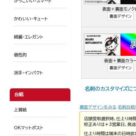
かっこいい・スマート
表面＋裏面モノク
裏面デザイン
かわいい・キュート
綺麗・エレガント
個性的
表面＋裏面カラ
裏面デザイン
派手・インパクト
名刺のカスタマイズに
台紙
裏面デザインをみる
名刺台紙
上質紙
店頭受取選択時、仕上り時
校正ありは+3営業日、発送
OKマットポスト
仕上り時間は端末の日時設