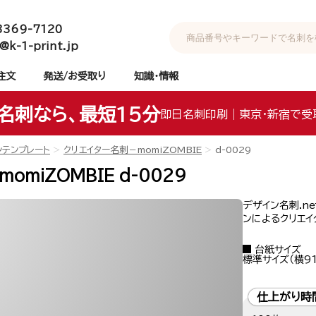
3369-7120
@k-1-print.jp
注文
発送/お受取り
知識・情報
名刺なら、最短15分
即日名刺印刷｜東京・新宿で受
ンテンプレート
クリエイター名刺－momiZOMBIE
d-0029
omiZOMBIE d-0029
デザイン名刺.n
ンによるクリエ
台紙サイズ
標準サイズ（横91
仕上がり時