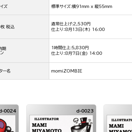
イズ
標準サイズ:横91mm x 縦55mm
通常仕上げ:2,530円
0枚 税込
仕上り：
8月13日(木) 16:00
1時間仕上:5,830円
納期
ン
仕上り：
8月7日(金) 14:00
ター名
momiZOMBIE
d-0024
d-0023