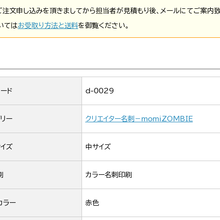
ご注文申し込みを頂きましてから担当者が見積もり後、メールにてご案内致
いては
お受取り方法と送料
を御覧ください。
ード
d-0029
リー
クリエイター名刺－momiZOMBIE
イズ
中サイズ
刷
カラー名刺印刷
カラー
赤色