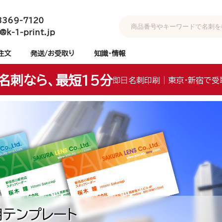
3369-7120
@k-1-print.jp
注文
発送/お受取り
知識・情報
名刺なら、最短15分
即日名刺印刷｜東京・新宿で受
テンプレート