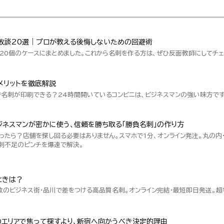
敗談20選｜プロが教える後悔しないための回避術
20個のケースにまとめました。これから名刺を作る方は、ぜひ反面教師にしてチェ
メリットを徹底解説
で名刺が印刷できる？24時間開いているコンビニは、ビジネスマンの強い味方です
ネスマンが密かに使う、信頼を勝ち取る「勝負名刺」の作り方
ったら？店舗を探し回る必要はありません。スマホで1分、オンライン発注。丸の内
刺不足のピンチを爆速で解決。
ときは？
数のビジネス街・品川で差をつける高品質名刺。オンライン完結・最短即日発送。
のエリアで焦って探すより、新宿へ向かうべき決定的理由