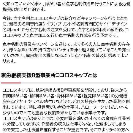
く知っていただく事と、障がい者が点字名刺作成を行うことによる労働
機会の創出が目的です。
今後、点字名刺とココロスキップの紹介などキャンペーンを行うととも
に、新宿の名刺専門店ケイワンプリントや名刺専門ECサイト”デザイン
名刺.net”から点字名刺の注文を受けて、点字名刺の印刷と裁断後、コ
コロスキップで点字加工を行い点字名刺の作成を行う予定です。
点字名刺の普及キャンペーンを通じて、より多くの人に点字名刺の存在
と、様々な障がいを持つ方がハンディを乗り越え働いていることを知っ
ていただき、雇用創出の糧になるように点字名刺の普及に努めてまい
ります。
就労継続支援Ｂ型事業所ココロスキップとは
ココロスキップは、就労継続支援Ｂ型事業所を開設しており、従来から
知的障がい者・精神障がい者・身体障がい者（視覚障がい者）の労働機
会を点字加工やラベル貼付けなどそれぞれの特長を生かした業務で創
出しています。特に視覚障がい者の仕事は、ハローワークでもたいへん
少ない中でとても重要な役割を果たしている事業所です。
ココロスキップの売り上げは、必要経費を除いたすべての金額を作業者
へ分配していますが、作業者の収入は仕事が少ないと減少してしまう
ので安定した仕事量を確保することが重要です。そこでより多くの方へ