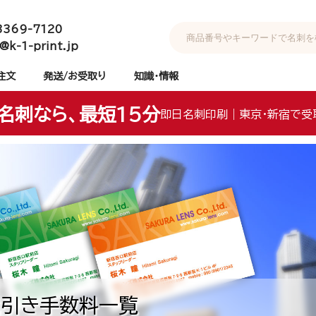
3369-7120
@k-1-print.jp
注文
発送/お受取り
知識・情報
名刺なら、最短15分
即日名刺印刷｜東京・新宿で受
代引き手数料一覧