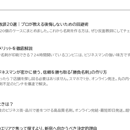
敗談20選｜プロが教える後悔しないための回避術
20個のケースにまとめました。これから名刺を作る方は、ぜひ反面教師にしてチェ
メリットを徹底解説
で名刺が印刷できる？24時間開いているコンビニは、ビジネスマンの強い味方です
ネスマンが密かに使う、信頼を勝ち取る「勝負名刺」の作り方
ったら？店舗を探し回る必要はありません。スマホで1分、オンライン発注。丸の内
刺不足のピンチを爆速で解決。
ときは？
数のビジネス街・品川で差をつける高品質名刺。オンライン完結・最短即日発送。
のエリアで焦って探すより、新宿へ向かうべき決定的理由