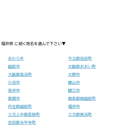
福井県 に続く地名を選んで下さい▼
あわら市
今立郡池田町
越前市
大飯郡おおい町
大飯郡高浜町
大野市
小浜市
勝山市
坂井市
鯖江市
敦賀市
南条郡南越前町
丹生郡越前町
福井市
三方上中郡若狭町
三方郡美浜町
吉田郡永平寺町