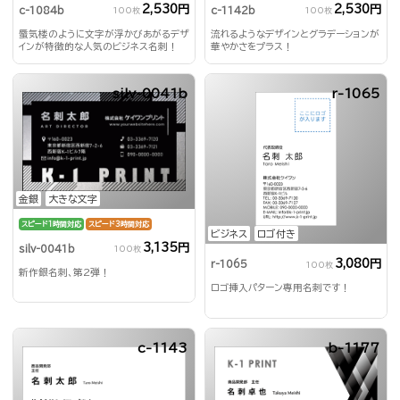
2,530円
2,530円
c-1084b
c-1142b
100枚
100枚
蜃気楼のように文字が浮かびあがるデザ
流れるようなデザインとグラデーションが
インが特徴的な人気のビジネス名刺！
華やかさをプラス！
silv-0041b
r-1065
金銀
大きな文字
スピード1時間対応
スピード3時間対応
ビジネス
ロゴ付き
3,135円
silv-0041b
100枚
3,080円
r-1065
100枚
新作銀名刺、第2弾！
ロゴ挿入パターン専用名刺です！
c-1143
b-1177