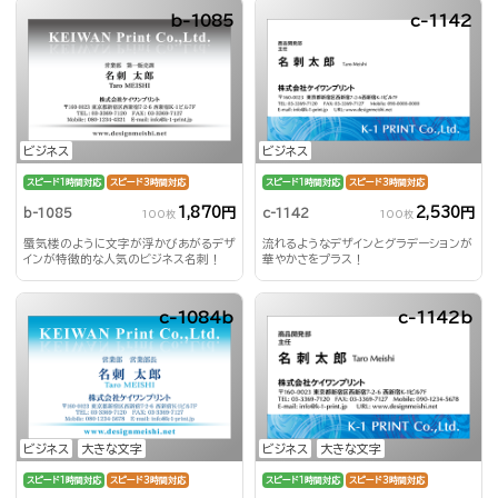
b-1085
c-1142
ビジネス
ビジネス
スピード1時間対応
スピード3時間対応
スピード1時間対応
スピード3時間対応
1,870円
2,530円
b-1085
c-1142
100枚
100枚
蜃気楼のように文字が浮かびあがるデザ
流れるようなデザインとグラデーションが
インが特徴的な人気のビジネス名刺！
華やかさをプラス！
c-1084b
c-1142b
ビジネス
大きな文字
ビジネス
大きな文字
スピード1時間対応
スピード3時間対応
スピード1時間対応
スピード3時間対応