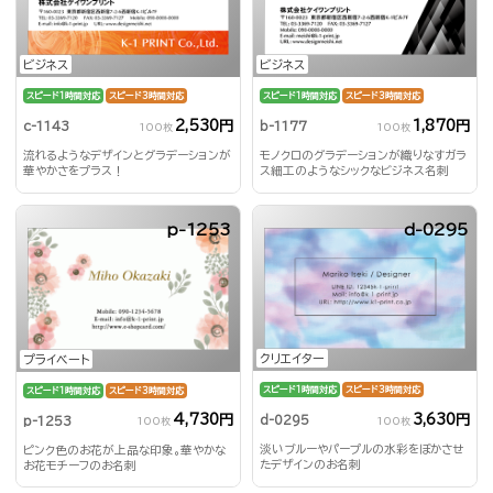
ビジネス
ビジネス
スピード1時間対応
スピード3時間対応
スピード1時間対応
スピード3時間対応
2,530円
1,870円
c-1143
b-1177
100枚
100枚
流れるようなデザインとグラデーションが
モノクロのグラデーションが織りなすガラ
華やかさをプラス！
ス細工のようなシックなビジネス名刺
p-1253
d-0295
クリエイター
プライベート
スピード1時間対応
スピード3時間対応
スピード1時間対応
スピード3時間対応
3,630円
4,730円
d-0295
p-1253
100枚
100枚
淡いブルーやパープルの水彩をぼかさせ
ピンク色のお花が上品な印象。華やかな
たデザインのお名刺
お花モチーフのお名刺