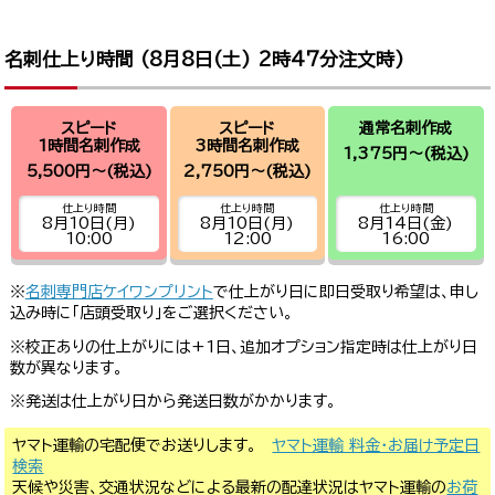
名刺仕上り時間 (
8月8日(土) 2時47分
注文時)
スピード
スピード
通常名刺作成
1時間名刺作成
3時間名刺作成
1,375円～
(税込)
5,500円～
(税込)
2,750円～
(税込)
仕上り時間
仕上り時間
仕上り時間
8月10日(月)
8月10日(月)
8月14日(金)
10:00
12:00
16:00
※
名刺専門店ケイワンプリント
で仕上がり日に即日受取り希望は、申し
込み時に「店頭受取り」をご選択ください。
※校正ありの仕上がりには+1日、追加オプション指定時は仕上がり日
数が異なります。
※発送は仕上がり日から発送日数がかかります。
ヤマト運輸の宅配便でお送りします。
ヤマト運輸 料金・お届け予定日
検索
天候や災害、交通状況などによる最新の配達状況はヤマト運輸の
お荷