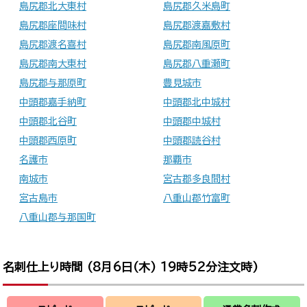
島尻郡北大東村
島尻郡久米島町
島尻郡座間味村
島尻郡渡嘉敷村
島尻郡渡名喜村
島尻郡南風原町
島尻郡南大東村
島尻郡八重瀬町
島尻郡与那原町
豊見城市
中頭郡嘉手納町
中頭郡北中城村
中頭郡北谷町
中頭郡中城村
中頭郡西原町
中頭郡読谷村
名護市
那覇市
南城市
宮古郡多良間村
宮古島市
八重山郡竹富町
八重山郡与那国町
名刺仕上り時間 (
8月6日(木) 19時52分
注文時)