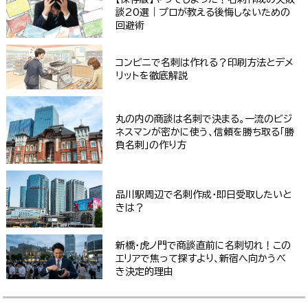
談20選｜プロが教える後悔しないための
回避術
コンビニで名刺は作れる？印刷方法とデメ
リットを徹底解説
丸の内の商談は名刺で決まる。一流のビジ
ネスマンが密かに使う、信頼を勝ち取る「勝
負名刺」の作り方
品川駅周辺で名刺作成・即日受取したいと
きは？
新橋・虎ノ門で商談直前に名刺切れ！この
エリアで焦って探すより、新宿へ向かうべ
き決定的理由