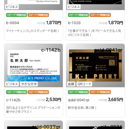
ビジネス
ビジネス
スピード1時間対応
スピード3時間対応
スピード1時間対応
スピード3時間対応
1,870円
1,870円
b-0804
b-1028
100枚
100枚
マイナーチェンジしたスタンダード名刺！
「仕事ができる！」をアピールできる人気
のビジネス名刺！
c-1142b
gold-0041qr
ビジネス
大きな文字
金銀
QRコード
スピード1時間対応
スピード3時間対応
スピード1時間対応
スピード3時間対応
2,530円
3,685円
c-1142b
gold-0041qr
100枚
100枚
流れるようなデザインとグラデーションが
新作金名刺、第2弾！
華やかさをプラス！
gold-0037qr
silv-0036