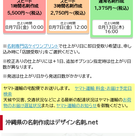
スピード
スピード
通常名刺作成
1時間名刺作成
3時間名刺作成
1,375円～
(税込)
5,500円～
(税込)
2,750円～
(税込)
仕上り時間
仕上り時間
仕上り時間
8月7日(金) 10:00
8月7日(金) 12:00
8月13日(木)
16:00
※
名刺専門店ケイワンプリント
で仕上がり日に即日受取り希望は、申し
込み時に「店頭受取り」をご選択ください。
※校正ありの仕上がりには+1日、追加オプション指定時は仕上がり日
数が異なります。
※発送は仕上がり日から発送日数がかかります。
ヤマト運輸の宅配便でお送りします。
ヤマト運輸 料金・お届け予定日
検索
天候や災害、交通状況などによる最新の配達状況はヤマト運輸の
お荷
物のお届け遅延状況
または、
ヤマト運輸のお知らせ
を御覧ください。
沖縄県の名刺作成はデザイン名刺.net