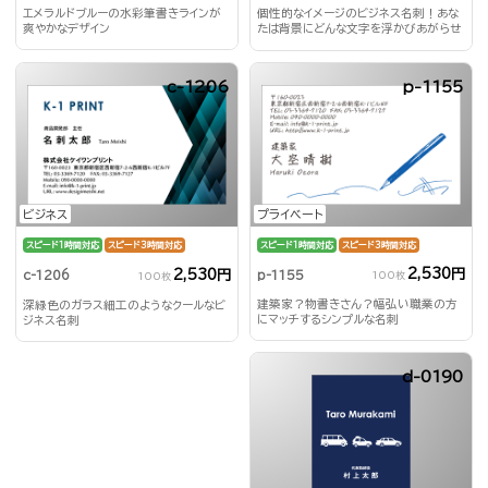
エメラルドブルーの水彩筆書きラインが
個性的なイメージのビジネス名刺！あな
爽やかなデザイン
たは背景にどんな文字を浮かびあがらせ
る？！
c-1206
p-1155
プライベート
ビジネス
スピード1時間対応
スピード3時間対応
スピード1時間対応
スピード3時間対応
2,530円
2,530円
p-1155
c-1206
100枚
100枚
建築家？物書きさん？幅弘い職業の方
深緑色のガラス細工のようなクールなビ
にマッチするシンプルな名刺
ジネス名刺
d-0190