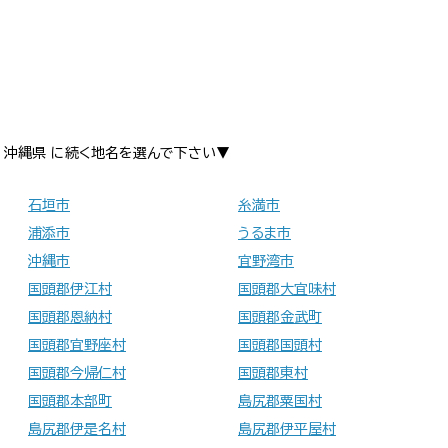
沖縄県 に続く地名を選んで下さい▼
石垣市
糸満市
浦添市
うるま市
沖縄市
宜野湾市
国頭郡伊江村
国頭郡大宜味村
国頭郡恩納村
国頭郡金武町
国頭郡宜野座村
国頭郡国頭村
国頭郡今帰仁村
国頭郡東村
国頭郡本部町
島尻郡粟国村
島尻郡伊是名村
島尻郡伊平屋村