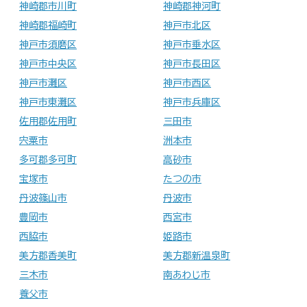
神崎郡市川町
神崎郡神河町
神崎郡福崎町
神戸市北区
神戸市須磨区
神戸市垂水区
神戸市中央区
神戸市長田区
神戸市灘区
神戸市西区
神戸市東灘区
神戸市兵庫区
佐用郡佐用町
三田市
宍粟市
洲本市
多可郡多可町
高砂市
宝塚市
たつの市
丹波篠山市
丹波市
豊岡市
西宮市
西脇市
姫路市
美方郡香美町
美方郡新温泉町
三木市
南あわじ市
養父市