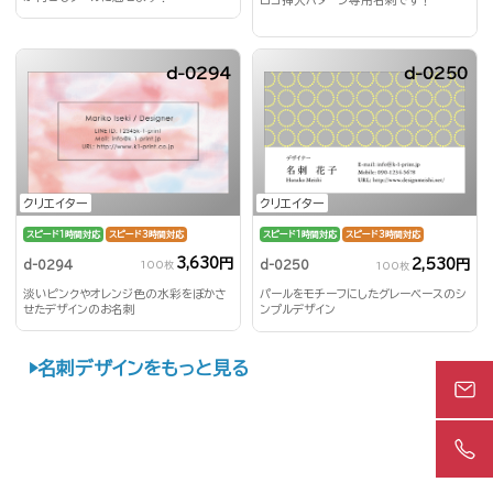
d-0294
d-0250
クリエイター
クリエイター
スピード1時間対応
スピード3時間対応
スピード1時間対応
スピード3時間対応
3,630円
2,530円
d-0294
d-0250
100枚
100枚
淡いピンクやオレンジ色の水彩をぼかさ
パールをモチーフにしたグレーベースのシ
せたデザインのお名刺
ンプルデザイン
名刺デザインをもっと見る