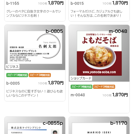
1,870円
1,870円
b-1165
b-0015
100枚
100枚
グレーのベタに白抜き文字のクールでシ
フォーマルだけど、カジュアルさも欲し
ンプルなビジネス名刺！
い！そんな方は、この名刺で決まり！
b-0805
m-0048
ビジネス
スピード1時間対応
スピード3時間対応
ショップカード
1,870円
b-0805
100枚
スピード1時間対応
スピード3時間対応
ビジネスなのに堅すぎない！遊び心も欲
1,870円
m-0048
100枚
しいならこのデザイン！
c-0855p
b-1170