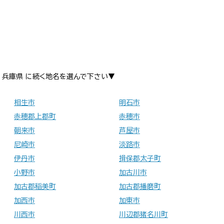
兵庫県 に続く地名を選んで下さい▼
相生市
明石市
赤穂郡上郡町
赤穂市
朝来市
芦屋市
尼崎市
淡路市
伊丹市
揖保郡太子町
小野市
加古川市
加古郡稲美町
加古郡播磨町
加西市
加東市
川西市
川辺郡猪名川町