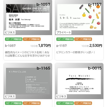
b-1057
p-1157
ビジネス
プライベート
スピード1時間対応
スピード3時間対応
スピード1時間対応
スピード3時間対応
1,870円
2,530円
b-1057
p-1157
100枚
100枚
個性的なイメージのビジネス名刺！あな
ビタミンカラーの野菜がいっぱい！
たは背景にどんな文字を浮かびあがらせ
る？！
b-1165
b-0015
ビジネス
ビジネス
スピード1時間対応
スピード3時間対応
スピード1時間対応
スピード3時間対応