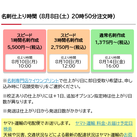
名刺仕上り時間 (
8月8日(土) 20時50分
注文時)
スピード
スピード
通常名刺作成
1時間名刺作成
3時間名刺作成
1,375円～
(税込)
5,500円～
(税込)
2,750円～
(税込)
仕上り時間
仕上り時間
仕上り時間
8月10日(月)
8月10日(月)
8月14日(金)
10:00
12:00
16:00
※
名刺専門店ケイワンプリント
で仕上がり日に即日受取り希望は、申し
込み時に「店頭受取り」をご選択ください。
※校正ありの仕上がりには+1日、追加オプション指定時は仕上がり日
数が異なります。
※発送は仕上がり日から発送日数がかかります。
ヤマト運輸の宅配便でお送りします。
ヤマト運輸 料金・お届け予定日
検索
天候や災害、交通状況などによる最新の配達状況はヤマト運輸の
お荷