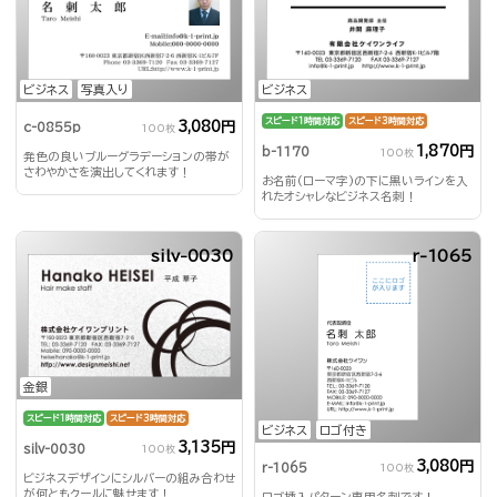
ビジネス
写真入り
ビジネス
スピード1時間対応
スピード3時間対応
3,080円
c-0855p
100枚
1,870円
b-1170
100枚
発色の良いブルーグラデーションの帯が
さわやかさを演出してくれます！
お名前(ローマ字)の下に黒いラインを入
れたオシャレなビジネス名刺！
silv-0030
r-1065
金銀
スピード1時間対応
スピード3時間対応
ビジネス
ロゴ付き
3,135円
silv-0030
100枚
3,080円
r-1065
100枚
ビジネスデザインにシルバーの組み合わせ
が何ともクールに魅せます！
ロゴ挿入パターン専用名刺です！