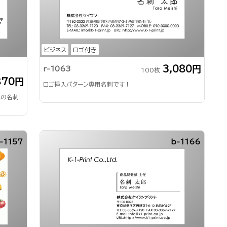
ビジネス
ロゴ付き
3,080円
r-1063
100枚
870円
ロゴ挿入パターン専用名刺です！
気の名刺
-1157
b-1166