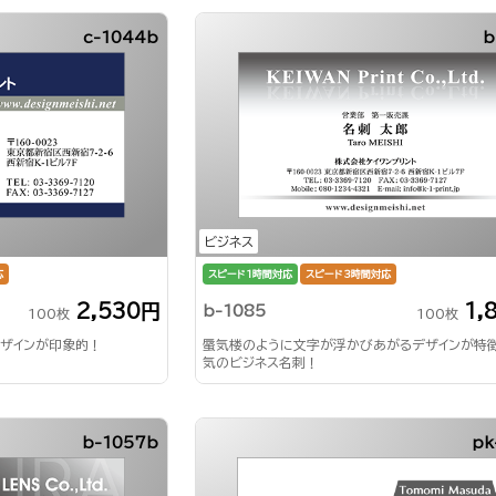
c-1044b
b
ビジネス
応
スピード1時間対応
スピード3時間対応
2,530円
1,
b-1085
100枚
100枚
ザインが印象的！
蜃気楼のように文字が浮かびあがるデザインが特
気のビジネス名刺！
b-1057b
pk