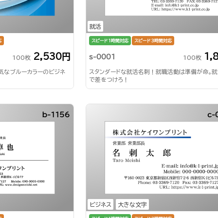
就活
応
スピード1時間対応
スピード3時間対応
2,530円
1,
s-0001
100枚
100枚
気なブルーカラーのビジネ
スタンダードな就活名刺！就職活動は準備が命。
で差をつけろ！
b-1156
c-
ビジネス
大きな文字