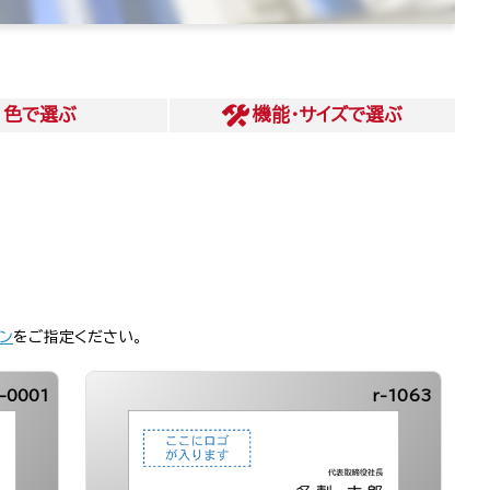
色
で選ぶ
機能・サイズ
で選ぶ
ン
をご指定ください。
-0001
r-1063