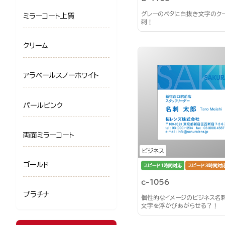
グレーのベタに白抜き文字のク
ミラーコート上質
刺！
クリーム
アラベールスノーホワイト
パールピンク
両面ミラーコート
ビジネス
ゴールド
スピード1時間対応
スピード3時間対
c-1056
プラチナ
個性的なイメージのビジネス名
文字を浮かびあがらせる？！