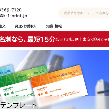
3369-7120
@k-1-print.jp
注文
発送/お受取り
知識・情報
名刺なら、最短15分
即日名刺印刷｜東京・新宿で受
テンプレート