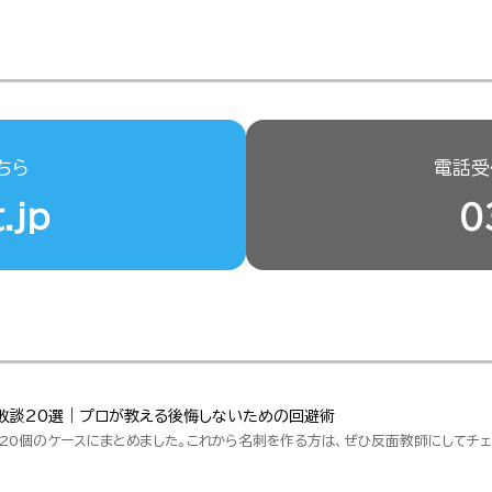
ちら
電話受付
.jp
0
敗談20選｜プロが教える後悔しないための回避術
20個のケースにまとめました。これから名刺を作る方は、ぜひ反面教師にしてチェ