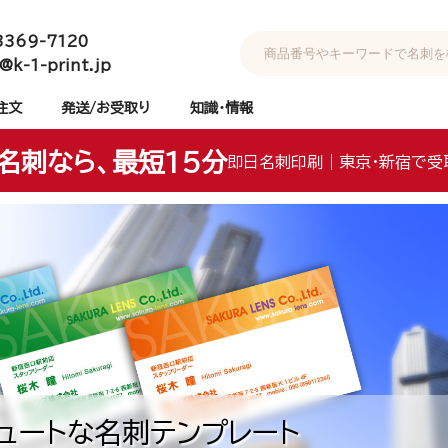
3369-7120
@k-1-print.jp
注文
発送/お受取り
知識・情報
名刺なら、最短15分
即日名刺印刷｜東京・新宿で受
ュートな名刺テンプレート