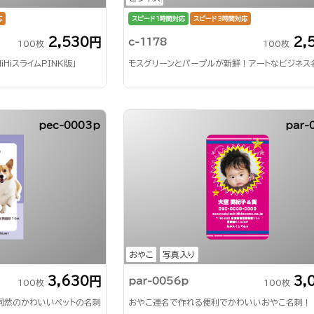
応
スピード1時間対応
スピード3時間対応
2,530円
2,
c-1178
100枚
100枚
HiHiスライムPINK版」
モスグリーンとパープルが新鮮！アートなビジネス
pec-0003p
par-
おやこ
写真入り
3,630円
3,
par-0056p
100枚
100枚
同然のかわいいペットの名刺
おやこ連名で作れる便利でかわいいおやこ名刺！