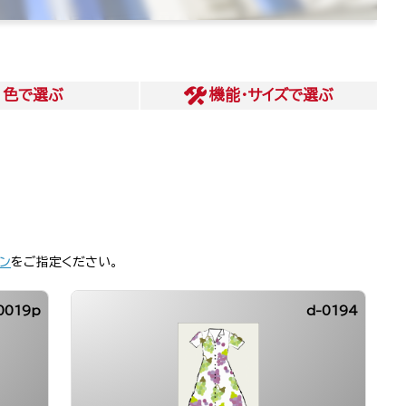
色
で選ぶ
機能・サイズ
で選ぶ
ン
をご指定ください。
0019p
d-0194