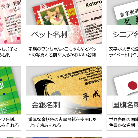
らもお子さ
家族のワンちゃんネコちゃんなどペッ
文字が大きく
る名刺
トの写真と名前が入るかわいい名刺
ライベート用や
ーツ名刺。
重厚な金銀色の肉厚台紙を使用した
世界各国の国
ルを作れる
リッチ感あふれる
色豊かな名刺