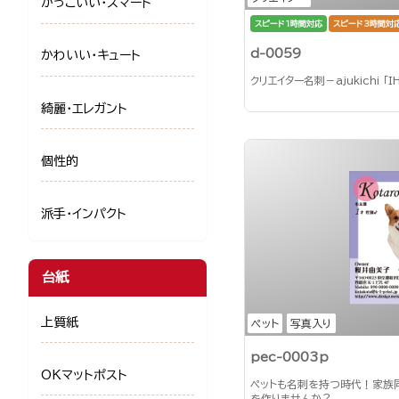
かっこいい・スマート
スピード1時間対応
スピード3時間対
d-0059
かわいい・キュート
クリエイター名刺－ajukichi 「I
綺麗・エレガント
個性的
派手・インパクト
台紙
上質紙
ペット
写真入り
pec-0003p
OKマットポスト
ペットも名刺を持つ時代！家族
を作りませんか？