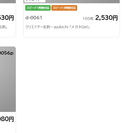
スピード1時間対応
スピード3時間対応
530円
2,530円
d-0061
100枚
名刺。
クリエイター名刺－ajukichi 「メガネGirl」
0056p
080円