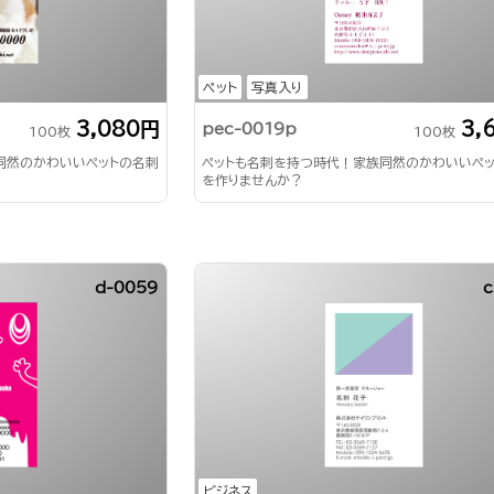
ペット
写真入り
3,080円
3,
pec-0019p
100枚
100枚
同然のかわいいペットの名刺
ペットも名刺を持つ時代！家族同然のかわいいペ
を作りませんか？
d-0059
c
ビジネス