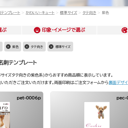
刺テンプレート
かわいい・キュート
標準サイズ
タテ向き
紫色
選ぶ
印象・イメージ
で選ぶ
紫色
タテ向き
標準サイズ
名刺テンプレート
準サイズタテ向きの紫色系)からおすすめ商品順に表示しています。
覧いただきご注文いただけます。両面印刷はご注文フォームから
裏面デザイ
pet-0006p
pec-