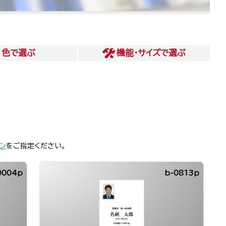
色
で選ぶ
機能・サイズ
で選ぶ
ン
をご指定ください。
0004p
b-0813p