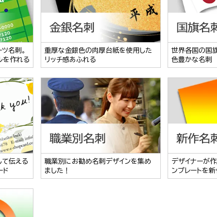
ーツ名刺。
重厚な金銀色の肉厚台紙を使用した
世界各国の国
ルを作れる
リッチ感あふれる
色豊かな名刺
して伝える
職業別にお勧め名刺デザインを集め
デザイナーが作
ード
ました！
ンプレートを新