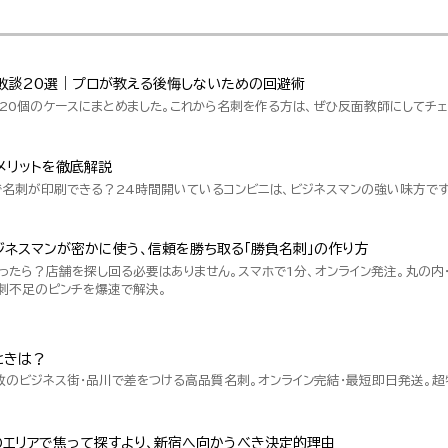
敗談20選｜プロが教える後悔しないための回避術
20個のケースにまとめました。これから名刺を作る方は、ぜひ反面教師にしてチェ
メリットを徹底解説
で名刺が印刷できる？24時間開いているコンビニは、ビジネスマンの強い味方です
ネスマンが密かに使う、信頼を勝ち取る「勝負名刺」の作り方
ったら？店舗を探し回る必要はありません。スマホで1分、オンライン発注。丸の内
刺不足のピンチを爆速で解決。
ときは？
数のビジネス街・品川で差をつける高品質名刺。オンライン完結・最短即日発送。
のエリアで焦って探すより、新宿へ向かうべき決定的理由