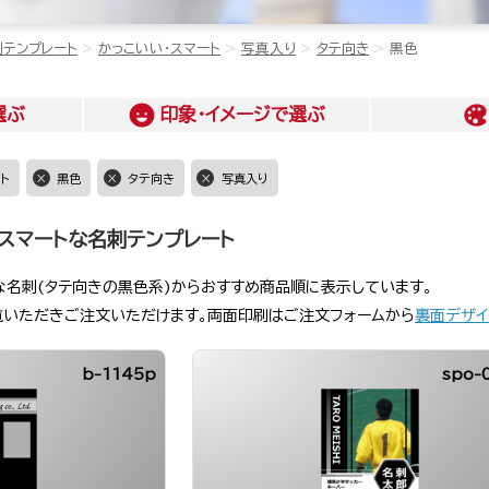
刺テンプレート
かっこいい・スマート
写真入り
タテ向き
黒色
選ぶ
印象・イメージ
で選ぶ
ト
黒色
タテ向き
写真入り
スマートな名刺テンプレート
な名刺(タテ向きの黒色系)からおすすめ商品順に表示しています。
覧いただきご注文いただけます。両面印刷はご注文フォームから
裏面デザイ
b-1145p
spo-