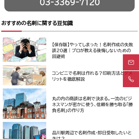
03-3369-7120
おすすめの名刺に関する豆知識
【保存版】やってしまった！名刺作成の失敗
談20選｜プロが教える後悔しないための
回避術
コンビニで名刺は作れる？印刷方法とデメ
リットを徹底解説
丸の内の商談は名刺で決まる。一流のビジ
ネスマンが密かに使う、信頼を勝ち取る「勝
負名刺」の作り方
品川駅周辺で名刺作成・即日受取したいと
きは？