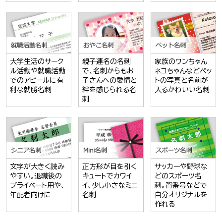
大学生活のサーク
親子連名の名刺
家族のワンちゃん
ル活動や就職活動
で、名刺からもお
ネコちゃんなどペッ
でのアピールに有
子さんへの愛情と
トの写真と名前が
利な就勝名刺
絆を感じられる名
入るかわいい名刺
刺
文字が大きく読み
正方形が目を引く
サッカーや野球な
やすい。退職後の
キュートでカワイ
どのスポーツ名
プライベート用や、
イ、少し小さなミニ
刺。背番号などで
年配者向けに
名刺
自分オリジナルを
作れる