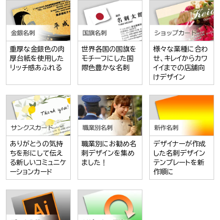
重厚な金銀色の肉
世界各国の国旗を
様々な業種に合わ
厚台紙を使用した
モチーフにした国
せ、キレイからカワ
リッチ感あふれる
際色豊かな名刺
イイまでの店舗向
けデザイン
ありがとうの気持
職業別にお勧め名
デザイナーが作成
ちを形にして伝え
刺デザインを集め
した名刺デザイン
る新しいコミュニケ
ました！
テンプレートを新
ーションカード
作順に