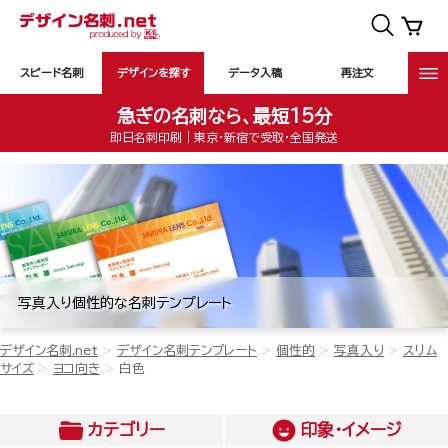
スピード名刺
デザインを探す
データ入稿
再注文
急ぎの名刺なら、最短15分
即日名刺印刷｜東京・新宿で受取・全国発送
写真入り個性的な名刺テンプレート
デザイン名刺.net
デザイン名刺テンプレート
個性的
写真入り
スリム
サイズ
ヨコ向き
白色
カテゴリー
印象・イメージ