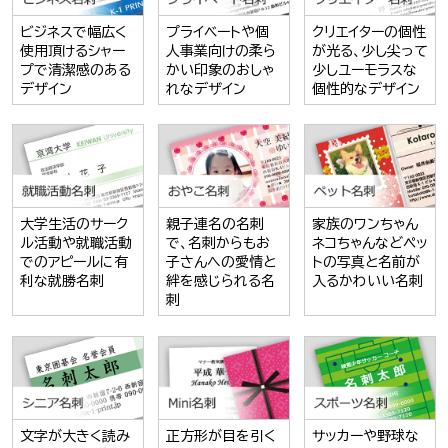
ビジネスで幅広く
プライベートや個
クリエイターの個性
使用頂けるシャー
人事業向けの柔ら
が光る、少し尖って
プで清潔感のある
かい印象のおしゃ
少しユーモラスな
デザイン
れなデザイン
個性的なデザイン
大学生活のサーク
親子連名の名刺
家族のワンちゃん
ル活動や就職活動
で、名刺からもお
ネコちゃんなどペッ
でのアピールに有
子さんへの愛情と
トの写真と名前が
利な就勝名刺
絆を感じられる名
入るかわいい名刺
刺
文字が大きく読み
正方形が目を引く
サッカーや野球な