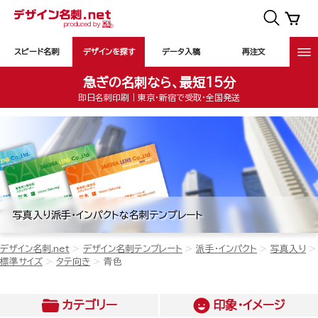
スピード名刺
デザインを探す
データ入稿
再注文
急ぎの名刺なら、最短15分
即日名刺印刷｜東京・新宿で受取・全国発送
写真入り派手・インパクトな名刺テンプレート
デザイン名刺.net
デザイン名刺テンプレート
派手・インパクト
写真入り
標準サイズ
タテ向き
青色
カテゴリー
印象・イメージ