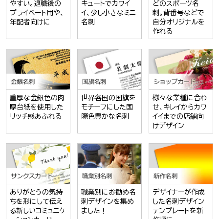
やすい。退職後の
キュートでカワイ
どのスポーツ名
プライベート用や、
イ、少し小さなミニ
刺。背番号などで
年配者向けに
名刺
自分オリジナルを
作れる
重厚な金銀色の肉
世界各国の国旗を
様々な業種に合わ
厚台紙を使用した
モチーフにした国
せ、キレイからカワ
リッチ感あふれる
際色豊かな名刺
イイまでの店舗向
けデザイン
ありがとうの気持
職業別にお勧め名
デザイナーが作成
ちを形にして伝え
刺デザインを集め
した名刺デザイン
る新しいコミュニケ
ました！
テンプレートを新