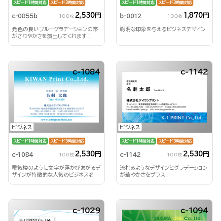
スピード1時間対応
スピード3時間対応
スピード1時間対応
スピード3時間対応
2,530円
1,870円
c-0855b
b-0012
100枚
100枚
発色の良いブルーグラデーションの帯
聡明な印象を与えるビジネスデザイン
がさわやかさを演出してくれます！
c-1084
c-1142
ビジネス
ビジネス
スピード1時間対応
スピード3時間対応
スピード1時間対応
スピード3時間対応
2,530円
2,530円
c-1084
c-1142
100枚
100枚
蜃気楼のように文字が浮かびあがるデ
流れるようなデザインとグラデーション
ザインが特徴的な人気のビジネス名
が華やかさをプラス！
刺！
c-1029
c-1094