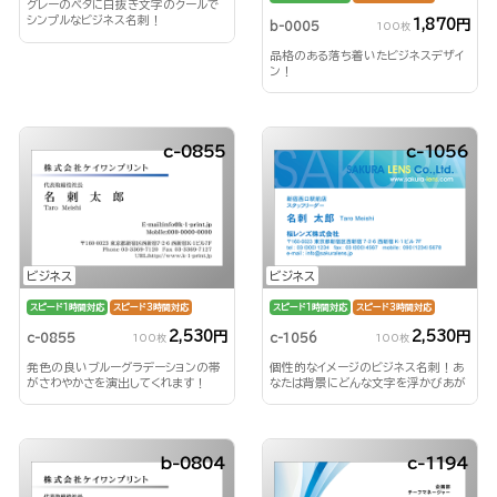
グレーのベタに白抜き文字のクールで
シンプルなビジネス名刺！
1,870円
b-0005
100枚
品格のある落ち着いたビジネスデザイ
ン！
c-0855
c-1056
ビジネス
ビジネス
スピード1時間対応
スピード3時間対応
スピード1時間対応
スピード3時間対応
2,530円
2,530円
c-0855
c-1056
100枚
100枚
発色の良いブルーグラデーションの帯
個性的なイメージのビジネス名刺！あ
がさわやかさを演出してくれます！
なたは背景にどんな文字を浮かびあが
らせる？！
b-0804
c-1194