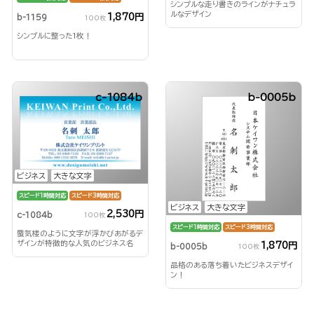
シンプルな走り書きのラインがナチュラ
ルなデザイン
1,870円
b-1159
100枚
シンプルに整った1枚！
c-1084b
b-0005b
ビジネス
大きな文字
スピード1時間対応
スピード3時間対応
ビジネス
大きな文字
2,530円
c-1084b
100枚
スピード1時間対応
スピード3時間対応
蜃気楼のように文字が浮かびあがるデ
ザインが特徴的な人気のビジネス名
1,870円
b-0005b
100枚
刺！
品格のある落ち着いたビジネスデザイ
ン！