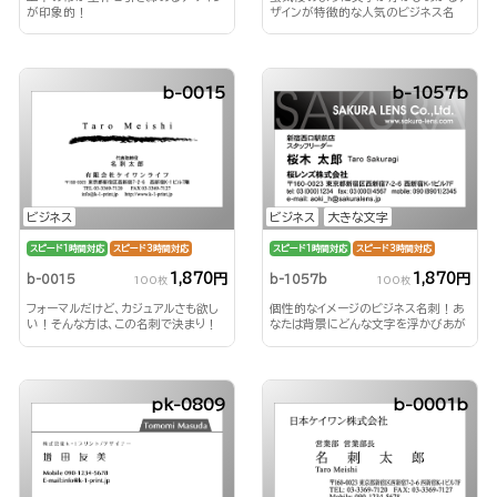
が印象的！
ザインが特徴的な人気のビジネス名
刺！
b-0015
b-1057b
ビジネス
ビジネス
大きな文字
スピード1時間対応
スピード3時間対応
スピード1時間対応
スピード3時間対応
1,870円
1,870円
b-0015
b-1057b
100枚
100枚
フォーマルだけど、カジュアルさも欲し
個性的なイメージのビジネス名刺！あ
い！そんな方は、この名刺で決まり！
なたは背景にどんな文字を浮かびあが
らせる？！
pk-0809
b-0001b