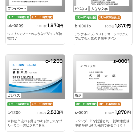
プライベート
ビジネス
大きな文字
スピード1時間対応
スピード3時間対応
スピード1時間対応
スピード3時間対応
1,870円
1,870円
pk-0809
b-0001b
100枚
100枚
シンプルでノートのようなデザインが特
シンプル・イズ・ベスト！オーソドックス
徴的♪
でとても人気の名刺デザイン
c-1200
s-0001
ビジネス
就活
スピード1時間対応
スピード3時間対応
スピード1時間対応
スピード3時間対応
2,530円
1,870円
c-1200
s-0001
100枚
100枚
立体感と流れる動きのある涼し気なブ
スタンダードな就活名刺！就職活動は
ルーカラーのビジネス名刺！
準備が命。就活名刺で差をつけろ！