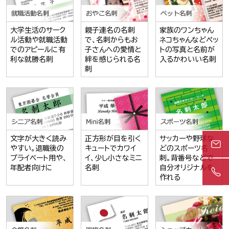
大学生活のサーク
親子連名の名刺
家族のワンちゃん
ル活動や就職活動
で、名刺からもお
ネコちゃんなどペッ
でのアピールに有
子さんへの愛情と
トの写真と名前が
利な就勝名刺
絆を感じられる名
入るかわいい名刺
刺
文字が大きく読み
正方形が目を引く
サッカーや野球な
やすい。退職後の
キュートでカワイ
どのスポーツ名
プライベート用や、
イ、少し小さなミニ
刺。背番号などで
年配者向けに
名刺
自分オリジナルを
作れる