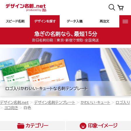
スピード名刺
デザインを探す
データ入稿
再注文
急ぎの名刺なら、最短15分
即日名刺印刷｜東京・新宿で受取・全国発送
ロゴ入りかわいい・キュートな名刺テンプレート
デザイン名刺.net
デザイン名刺テンプレート
かわいい・キュート
ロゴ入り
ヨコ向き
白色
カテゴリー
印象・イメージ