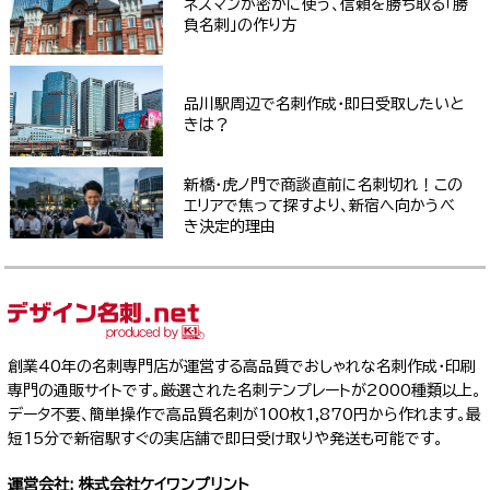
ネスマンが密かに使う、信頼を勝ち取る「勝
負名刺」の作り方
品川駅周辺で名刺作成・即日受取したいと
きは？
新橋・虎ノ門で商談直前に名刺切れ！この
エリアで焦って探すより、新宿へ向かうべ
き決定的理由
創業40年の名刺専門店が運営する高品質でおしゃれな名刺作成・印刷
専門の通販サイトです。厳選された名刺テンプレートが2000種類以上。
データ不要、簡単操作で高品質名刺が100枚1,870円から作れます。最
短15分で新宿駅すぐの実店舗で即日受け取りや発送も可能です。
運営会社: 株式会社ケイワンプリント