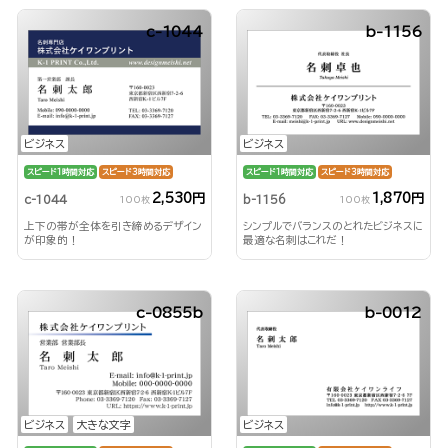
c-1044
b-1156
ビジネス
ビジネス
スピード1時間対応
スピード3時間対応
スピード1時間対応
スピード3時間対応
2,530円
1,870円
c-1044
b-1156
100枚
100枚
上下の帯が全体を引き締めるデザイン
シンプルでバランスのとれたビジネスに
が印象的！
最適な名刺はこれだ！
c-0855b
b-0012
ビジネス
大きな文字
ビジネス