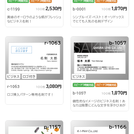
スピード1時間対応
スピード3時間対応
スピード1時間対応
スピード3時間対応
2,530円
1,870円
c-1199
b-0001
100枚
100枚
黄緑のオーロラのような柄がフレッシュ
シンプル・イズ・ベスト！オーソドックス
なビジネス名刺！
でとても人気の名刺デザイン
r-1063
b-1057
ビジネス
ロゴ付き
ビジネス
スピード1時間対応
スピード3時間対応
3,080円
r-1063
100枚
1,870円
b-1057
100枚
ロゴ挿入パターン専用名刺です！
個性的なイメージのビジネス名刺！あ
なたは背景にどんな文字を浮かびあが
らせる？！
p-1157
b-1166