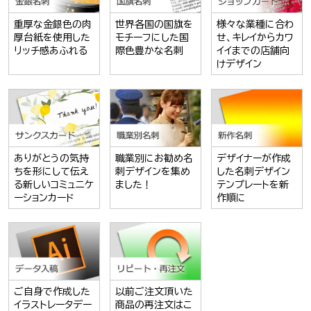
重厚な金銀色の肉
世界各国の国旗を
様々な業種に合わ
厚台紙を使用した
モチーフにした国
せ、キレイからカワ
リッチ感あふれる
際色豊かな名刺
イイまでの店舗向
けデザイン
ありがとうの気持
職業別にお勧め名
デザイナーが作成
ちを形にして伝え
刺デザインを集め
した名刺デザイン
る新しいコミュニケ
ました！
テンプレートを新
ーションカード
作順に
ご自身で作成した
以前ご注文頂いた
イラストレータデー
商品の再注文はこ