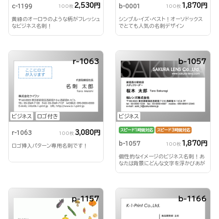
2,530円
1,870円
c-1199
b-0001
100枚
100枚
黄緑のオーロラのような柄がフレッシュ
シンプル・イズ・ベスト！オーソドックス
なビジネス名刺！
でとても人気の名刺デザイン
r-1063
b-1057
ビジネス
ロゴ付き
ビジネス
スピード1時間対応
スピード3時間対応
3,080円
r-1063
100枚
1,870円
b-1057
100枚
ロゴ挿入パターン専用名刺です！
個性的なイメージのビジネス名刺！あ
なたは背景にどんな文字を浮かびあが
らせる？！
p-1157
b-1166