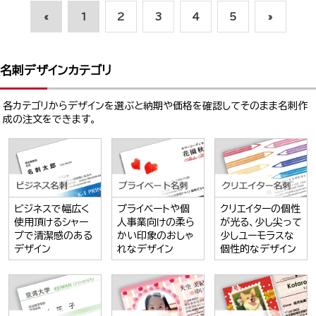
«
1
2
3
4
5
»
名刺デザインカテゴリ
各カテゴリからデザインを選ぶと納期や価格を確認してそのまま名刺作
成の注文をできます。
ビジネスで幅広く
プライベートや個
クリエイターの個性
使用頂けるシャー
人事業向けの柔ら
が光る、少し尖って
プで清潔感のある
かい印象のおしゃ
少しユーモラスな
デザイン
れなデザイン
個性的なデザイン