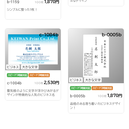
ルなデザイン
1,870円
b-1159
100枚
シンプルに整った1枚！
c-1084b
b-0005b
ビジネス
大きな文字
スピード1時間対応
スピード3時間対応
ビジネス
大きな文字
2,530円
c-1084b
100枚
スピード1時間対応
スピード3時間対応
蜃気楼のように文字が浮かびあがるデ
ザインが特徴的な人気のビジネス名
1,870円
b-0005b
100枚
刺！
品格のある落ち着いたビジネスデザイ
ン！