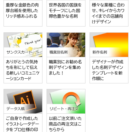
重厚な金銀色の肉
世界各国の国旗を
様々な業種に合わ
厚台紙を使用した
モチーフにした国
せ、キレイからカワ
リッチ感あふれる
際色豊かな名刺
イイまでの店舗向
けデザイン
ありがとうの気持
職業別にお勧め名
デザイナーが作成
ちを形にして伝え
刺デザインを集め
した名刺デザイン
る新しいコミュニケ
ました！
テンプレートを新
ーションカード
作順に
ご自身で作成した
以前ご注文頂いた
イラストレータデー
商品の再注文はこ
タをプロ仕様の印
ちらから