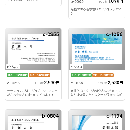
シンプルなビジネス名刺！
1,870円
b-0005
100枚
品格のある落ち着いたビジネスデザイ
ン！
c-0855
c-1056
ビジネス
ビジネス
スピード1時間対応
スピード3時間対応
スピード1時間対応
スピード3時間対応
2,530円
2,530円
c-0855
c-1056
100枚
100枚
発色の良いブルーグラデーションの帯
個性的なイメージのビジネス名刺！あ
がさわやかさを演出してくれます！
なたは背景にどんな文字を浮かびあが
らせる？！
b-0804
c-1194