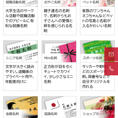
大学生活のサーク
親子連名の名刺
家族のワンちゃん
ル活動や就職活動
で、名刺からもお
ネコちゃんなどペッ
でのアピールに有
子さんへの愛情と
トの写真と名前が
利な就勝名刺
絆を感じられる名
入るかわいい名刺
刺
文字が大きく読み
正方形が目を引く
サッカーや野球な
やすい。退職後の
キュートでカワイ
どのスポーツ名
プライベート用や、
イ、少し小さなミニ
刺。背番号などで
年配者向けに
名刺
自分オリジナルを
作れる