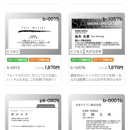
刺！
b-0015
b-1057b
ビジネス
ビジネス
大きな文字
スピード1時間対応
スピード3時間対応
スピード1時間対応
スピード3時間対応
1,870円
1,870円
b-0015
b-1057b
100枚
100枚
フォーマルだけど、カジュアルさも欲し
個性的なイメージのビジネス名刺！あ
い！そんな方は、この名刺で決まり！
なたは背景にどんな文字を浮かびあが
らせる？！
pk-0809
b-0001b