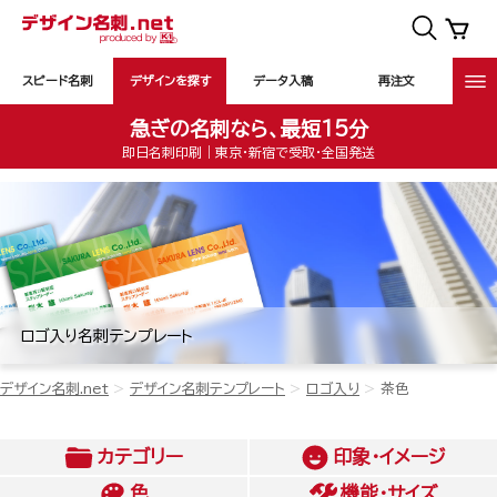
スピード名刺
デザインを探す
データ入稿
再注文
急ぎの名刺なら、最短15分
即日名刺印刷｜東京・新宿で受取・全国発送
ロゴ入り名刺テンプレート
デザイン名刺.net
デザイン名刺テンプレート
ロゴ入り
茶色
カテゴリー
印象・イメージ
色
機能・サイズ