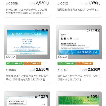
2,530円
1,870円
c-0855b
b-0012
100枚
100枚
発色の良いブルーグラデーションの帯
聡明な印象を与えるビジネスデザイン
がさわやかさを演出してくれます！
c-1084
c-1142
ビジネス
ビジネス
スピード1時間対応
スピード3時間対応
スピード1時間対応
スピード3時間対応
2,530円
2,530円
c-1084
c-1142
100枚
100枚
蜃気楼のように文字が浮かびあがるデ
流れるようなデザインとグラデーション
ザインが特徴的な人気のビジネス名
が華やかさをプラス！
刺！
c-1029
c-1094