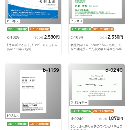
ビジネス
ビジネス
スピード1時間対応
スピード3時間対応
スピード1時間対応
スピード3時間対応
2,530円
2,530円
c-1029
c-1094
100枚
100枚
「仕事ができる！」をアピールできる人
個性的なイメージのビジネス名刺！あ
気のビジネス名刺！
なたは背景にどんな文字を浮かびあが
らせる？！
b-1159
d-0240
クリエイター
スピード1時間対応
スピード3時間対応
ビジネス
1,870円
d-0240
100枚
スピード1時間対応
スピード3時間対応
シンプルな走り書きのラインがナチュラ