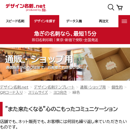
スピード名刺
デザインを探す
データ入稿
再注文
急ぎの名刺なら、最短15分
即日名刺印刷｜東京・新宿で受取・全国発送
デザイン名刺.net
デザイン名刺テンプレート
通販・ショップ用
個性的
QRコード入り
スリムサイズ
ヨコ向き
緑色
”また来たくなる”心のこもったコミュニケーション
店舗でも、ネット販売でも、お客様には何回も繰り返し来ていただきたい
ものです。