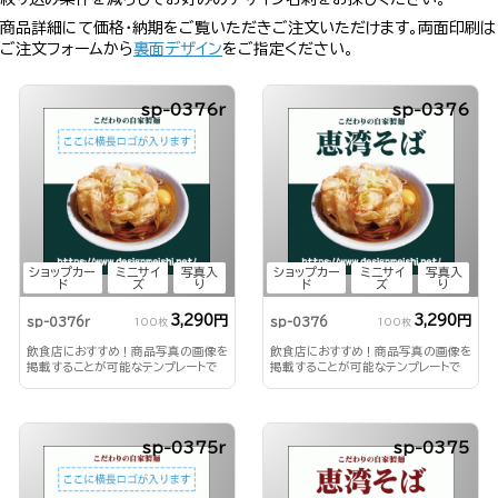
商品詳細にて価格・納期をご覧いただきご注文いただけます。両面印刷は
ご注文フォームから
裏面デザイン
をご指定ください。
sp-0376r
sp-0376
ショップカー
ミニサイ
写真入
ショップカー
ミニサイ
写真入
ド
ズ
り
ド
ズ
り
3,290円
3,290円
sp-0376r
sp-0376
100枚
100枚
飲食店におすすめ！商品写真の画像を
飲食店におすすめ！商品写真の画像を
掲載することが可能なテンプレートで
掲載することが可能なテンプレートで
す。
す。
sp-0375r
sp-0375