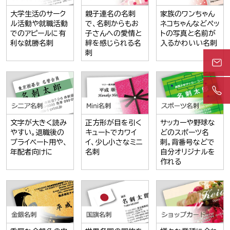
大学生活のサーク
親子連名の名刺
家族のワンちゃん
ル活動や就職活動
で、名刺からもお
ネコちゃんなどペッ
でのアピールに有
子さんへの愛情と
トの写真と名前が
利な就勝名刺
絆を感じられる名
入るかわいい名刺
刺
文字が大きく読み
正方形が目を引く
サッカーや野球な
やすい。退職後の
キュートでカワイ
どのスポーツ名
プライベート用や、
イ、少し小さなミニ
刺。背番号などで
年配者向けに
名刺
自分オリジナルを
作れる