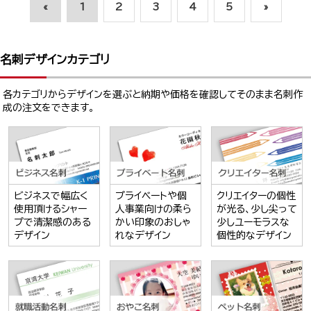
«
1
2
3
4
5
»
名刺デザインカテゴリ
各カテゴリからデザインを選ぶと納期や価格を確認してそのまま名刺作
成の注文をできます。
ビジネスで幅広く
プライベートや個
クリエイターの個性
使用頂けるシャー
人事業向けの柔ら
が光る、少し尖って
プで清潔感のある
かい印象のおしゃ
少しユーモラスな
デザイン
れなデザイン
個性的なデザイン