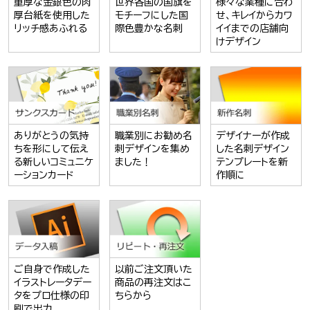
重厚な金銀色の肉
世界各国の国旗を
様々な業種に合わ
厚台紙を使用した
モチーフにした国
せ、キレイからカワ
リッチ感あふれる
際色豊かな名刺
イイまでの店舗向
けデザイン
ありがとうの気持
職業別にお勧め名
デザイナーが作成
ちを形にして伝え
刺デザインを集め
した名刺デザイン
る新しいコミュニケ
ました！
テンプレートを新
ーションカード
作順に
ご自身で作成した
以前ご注文頂いた
イラストレータデー
商品の再注文はこ
タをプロ仕様の印
ちらから
刷で出力