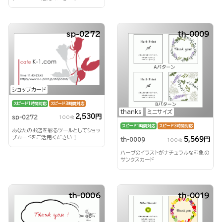
sp-0272
th-0009
ショップカード
スピード1時間対応
スピード3時間対応
thanks
ミニサイズ
2,530円
sp-0272
100枚
スピード1時間対応
スピード3時間対応
あなたのお店を彩るツールとしてショッ
プカードをご活用ください！
5,569円
th-0009
100枚
ハーブのイラストがナチュラルな印象の
サンクスカード
th-0006
th-0019