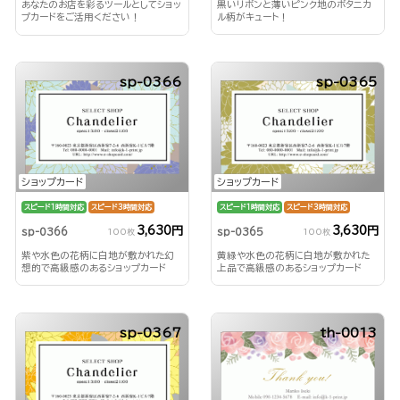
黒いリボンと薄いピンク地のボタニカ
あなたのお店を彩るツールとしてショッ
ル柄がキュート！
プカードをご活用ください！
sp-0366
sp-0365
ショップカード
ショップカード
スピード1時間対応
スピード3時間対応
スピード1時間対応
スピード3時間対応
3,630円
3,630円
sp-0366
sp-0365
100枚
100枚
紫や水色の花柄に白地が敷かれた幻
黄緑や水色の花柄に白地が敷かれた
想的で高級感のあるショップカード
上品で高級感のあるショップカード
sp-0367
th-0013