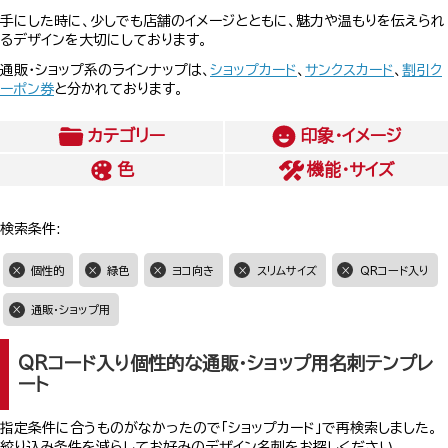
手にした時に、少しでも店舗のイメージとともに、魅力や温もりを伝えられ
るデザインを大切にしております。
通販・ショップ系のラインナップは、
ショップカード
、
サンクスカード
、
割引ク
ーポン券
と分かれております。
カテゴリー
印象・イメージ
色
機能・サイズ
検索条件:
個性的
緑色
ヨコ向き
スリムサイズ
QRコード入り
通販・ショップ用
QRコード入り個性的な通販・ショップ用名刺テンプレ
ート
指定条件に合うものがなかったので「ショップカード」で再検索しました。
絞り込み条件を減らしてお好みのデザイン名刺をお探しください。