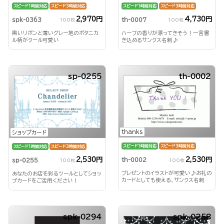
スピード1時間対応
スピード3時間対応
スピード1時間対応
スピード3時間対応
2,970円
4,730円
spk-0363
th-0007
100枚
100枚
黒いリボンと薄いグレー地のボタニカ
ハーブの香りが漂ってきそう！一言書
ル柄がクール可愛い
き込めるサンクス名刺♪
sp-0255
th-0002
thanks
ショップカード
スピード1時間対応
スピード3時間対応
スピード1時間対応
スピード3時間対応
2,530円
2,530円
th-0002
sp-0255
100枚
100枚
プレゼントのイラストが可愛い♪お礼の
あなたのお店を彩るツールとしてショッ
カードとしても使える、サンクス名刺
プカードをご活用ください！
spk-0294
spk-0258