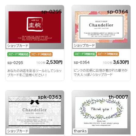
sp-0295
sp-0364
ショップカード
ショップカード
スピード1時間対応
スピード3時間対応
スピード1時間対応
スピード3時間対応
3,630円
2,530円
sp-0364
sp-0295
100枚
100枚
ピンクの花柄に白地が敷かれた華やか
あなたのお店を彩るツールとしてショッ
で大人っぽいショップカード
プカードをご活用ください！
spk-0363
th-0007
ショップカード
thanks