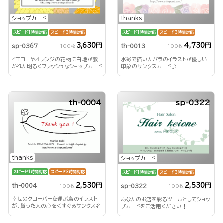
ショップカード
thanks
スピード1時間対応
スピード3時間対応
スピード1時間対応
スピード3時間対応
3,630円
4,730円
sp-0367
th-0013
100枚
100枚
イエローやオレンジの花柄に白地が敷
水彩で描いたバラのイラストが優しい
かれた明るくフレッシュなショップカード
印象のサンクスカード♪
th-0004
sp-0322
thanks
ショップカード
スピード1時間対応
スピード3時間対応
スピード1時間対応
スピード3時間対応
2,530円
2,530円
th-0004
sp-0322
100枚
100枚
幸せのクローバーを運ぶ鳥のイラスト
あなたのお店を彩るツールとしてショッ
が、貰った人の心をくすぐるサンクス名
プカードをご活用ください！
刺♪