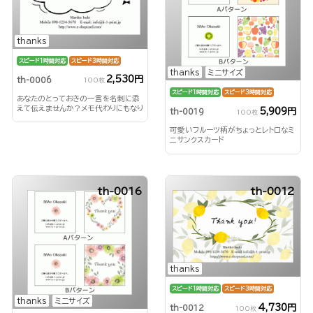
thanks
スピード1時間対応
スピード3時間対応
thanks
ミニサイズ
2,530円
th-0006
100枚
スピード1時間対応
スピード3時間対応
あなたのとっておきの一言を名刺に添
えて伝えませんか？メモ代わりにもなり
5,909円
th-0019
100枚
ます。人気のサンクス名刺♪
可愛いフルーツ柄がちょっとレトロなミ
ニサンクスカード
th-0016
th-0012
thanks
スピード1時間対応
スピード3時間対応
thanks
ミニサイズ
4,730円
th-0012
100枚