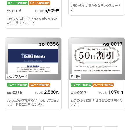
スピード1時間対応
スピード3時間対応
レモンの柄が爽やかなサンクスカード
♪
5,909円
th-0016
100枚
カラフルなお花が上品な印象。華やか
なミニサンクスカード
sp-0356
wa-0017
割引券
ショップカード
スピード1時間対応
スピード3時間対応
スピード1時間対応
スピード3時間対応
1,870円
2,530円
wa-0017
sp-0356
100枚
100枚
お店の販促に割引券をぜひご活用くだ
あなたのお店を彩るツールとしてショッ
さい！
プカードをご活用ください！