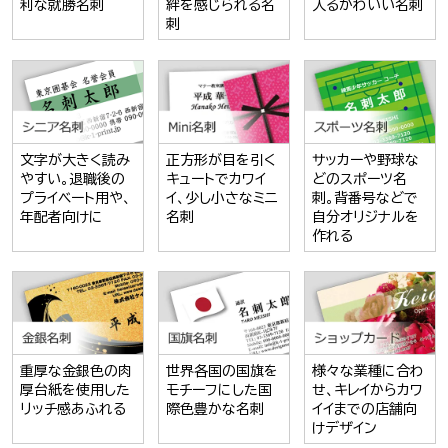
利な就勝名刺
絆を感じられる名
入るかわいい名刺
刺
文字が大きく読み
正方形が目を引く
サッカーや野球な
やすい。退職後の
キュートでカワイ
どのスポーツ名
プライベート用や、
イ、少し小さなミニ
刺。背番号などで
年配者向けに
名刺
自分オリジナルを
作れる
重厚な金銀色の肉
世界各国の国旗を
様々な業種に合わ
厚台紙を使用した
モチーフにした国
せ、キレイからカワ
リッチ感あふれる
際色豊かな名刺
イイまでの店舗向
けデザイン