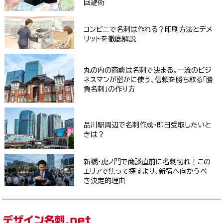
回避術
コンビニで名刺は作れる？印刷方法とデメ
リットを徹底解説
丸の内の商談は名刺で決まる。一流のビジ
ネスマンが密かに使う、信頼を勝ち取る「勝
負名刺」の作り方
品川駅周辺で名刺作成・即日受取したいと
きは？
新橋・虎ノ門で商談直前に名刺切れ！この
エリアで焦って探すより、新宿へ向かうべ
き決定的理由