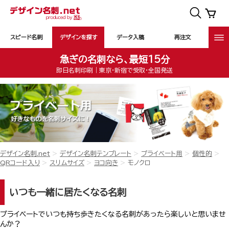
スピード名刺
デザインを探す
データ入稿
再注文
急ぎの名刺なら、最短15分
即日名刺印刷｜東京・新宿で受取・全国発送
デザイン名刺.net
デザイン名刺テンプレート
プライベート用
個性的
QRコード入り
スリムサイズ
ヨコ向き
モノクロ
いつも一緒に居たくなる名刺
プライベートでいつも持ち歩きたくなる名刺があったら楽しいと思いませ
んか？