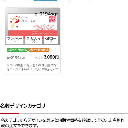
p-0194sqr
プライベー
スリムサイ
QRコー
ト
ズ
ド
スピード1時間対応
スピード3時間対応
3,080円
p-0194sqr
100枚
レッド×鳳凰の組み合わせは伝説的な
ほどマッチ！QRコード入りの名刺デザ
インです！
名刺デザインカテゴリ
各カテゴリからデザインを選ぶと納期や価格を確認してそのまま名刺作
成の注文をできます。