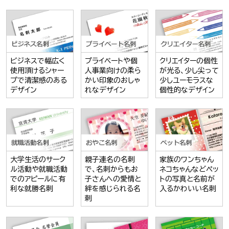
ビジネスで幅広く
プライベートや個
クリエイターの個性
使用頂けるシャー
人事業向けの柔ら
が光る、少し尖って
プで清潔感のある
かい印象のおしゃ
少しユーモラスな
デザイン
れなデザイン
個性的なデザイン
大学生活のサーク
親子連名の名刺
家族のワンちゃん
ル活動や就職活動
で、名刺からもお
ネコちゃんなどペッ
でのアピールに有
子さんへの愛情と
トの写真と名前が
利な就勝名刺
絆を感じられる名
入るかわいい名刺
刺