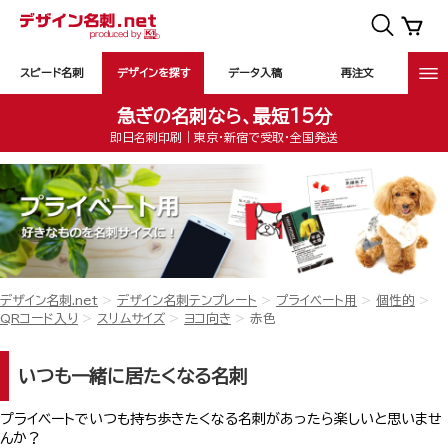
スピード名刺
デザインを探す
データ入稿
再注文
急ぎの名刺なら、最短15分
即日名刺印刷｜東京・新宿で受取・全国発送
デザイン名刺.net
デザイン名刺テンプレート
プライベート用
個性的
QRコード入り
スリムサイズ
ヨコ向き
赤色
いつも一緒に居たくなる名刺
プライベートでいつも持ち歩きたくなる名刺があったら楽しいと思いませ
んか？