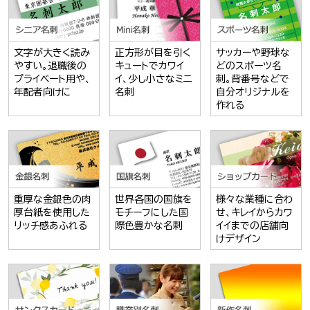
文字が大きく読み
正方形が目を引く
サッカーや野球な
やすい。退職後の
キュートでカワイ
どのスポーツ名
プライベート用や、
イ、少し小さなミニ
刺。背番号などで
年配者向けに
名刺
自分オリジナルを
作れる
重厚な金銀色の肉
世界各国の国旗を
様々な業種に合わ
厚台紙を使用した
モチーフにした国
せ、キレイからカワ
リッチ感あふれる
際色豊かな名刺
イイまでの店舗向
けデザイン