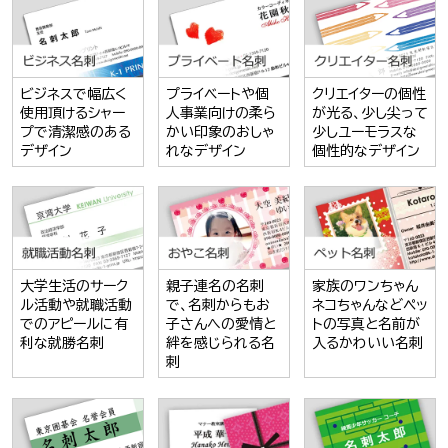
ビジネスで幅広く
プライベートや個
クリエイターの個性
使用頂けるシャー
人事業向けの柔ら
が光る、少し尖って
プで清潔感のある
かい印象のおしゃ
少しユーモラスな
デザイン
れなデザイン
個性的なデザイン
大学生活のサーク
親子連名の名刺
家族のワンちゃん
ル活動や就職活動
で、名刺からもお
ネコちゃんなどペッ
でのアピールに有
子さんへの愛情と
トの写真と名前が
利な就勝名刺
絆を感じられる名
入るかわいい名刺
刺