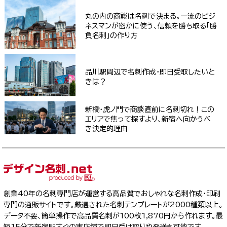
丸の内の商談は名刺で決まる。一流のビジ
ネスマンが密かに使う、信頼を勝ち取る「勝
負名刺」の作り方
品川駅周辺で名刺作成・即日受取したいと
きは？
新橋・虎ノ門で商談直前に名刺切れ！この
エリアで焦って探すより、新宿へ向かうべ
き決定的理由
創業40年の名刺専門店が運営する高品質でおしゃれな名刺作成・印刷
専門の通販サイトです。厳選された名刺テンプレートが2000種類以上。
データ不要、簡単操作で高品質名刺が100枚1,870円から作れます。最