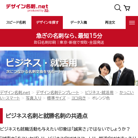
スピード名刺
デザインを探す
データ入稿
再注文
急ぎの名刺なら、最短15分
即日名刺印刷｜東京・新宿で受取・全国発送
デザイン名刺.net
デザイン名刺テンプレート
ビジネス・就活用
かっこい
い・スマート
写真入り
標準サイズ
ヨコ向き
オレンジ色
ビジネス名刺と就勝名刺の共通点
ビジネスも就職活動も与えたい印象は「誠実さ」ではないでしょうか？