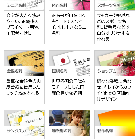
文字が大きく読み
正方形が目を引く
サッカーや野球な
やすい。退職後の
キュートでカワイ
どのスポーツ名
プライベート用や、
イ、少し小さなミニ
刺。背番号などで
年配者向けに
名刺
自分オリジナルを
作れる
重厚な金銀色の肉
世界各国の国旗を
様々な業種に合わ
厚台紙を使用した
モチーフにした国
せ、キレイからカワ
リッチ感あふれる
際色豊かな名刺
イイまでの店舗向
けデザイン