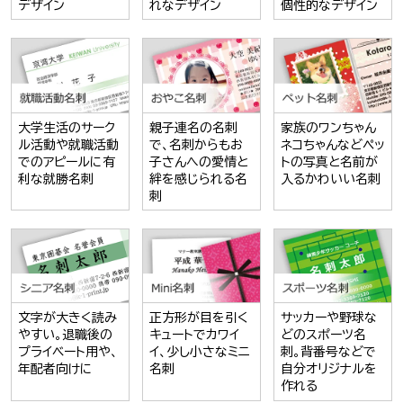
デザイン
れなデザイン
個性的なデザイン
大学生活のサーク
親子連名の名刺
家族のワンちゃん
ル活動や就職活動
で、名刺からもお
ネコちゃんなどペッ
でのアピールに有
子さんへの愛情と
トの写真と名前が
利な就勝名刺
絆を感じられる名
入るかわいい名刺
刺
文字が大きく読み
正方形が目を引く
サッカーや野球な
やすい。退職後の
キュートでカワイ
どのスポーツ名
プライベート用や、
イ、少し小さなミニ
刺。背番号などで
年配者向けに
名刺
自分オリジナルを
作れる