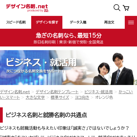
スピード名刺
デザインを探す
データ入稿
再注文
急ぎの名刺なら、最短15分
即日名刺印刷｜東京・新宿で受取・全国発送
デザイン名刺.net
デザイン名刺テンプレート
ビジネス・就活用
かっこい
い・スマート
大きな文字
標準サイズ
ヨコ向き
オレンジ色
ビジネス名刺と就勝名刺の共通点
ビジネスも就職活動も与えたい印象は「誠実さ」ではないでしょうか？