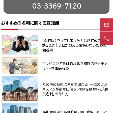
03-3369-7120
おすすめの名刺に関する豆知識
【保存版】やってしまった！名刺作成の失敗
談20選｜プロが教える後悔しないための
回避術
コンビニで名刺は作れる？印刷方法とデメ
リットを徹底解説
丸の内の商談は名刺で決まる。一流のビジ
ネスマンが密かに使う、信頼を勝ち取る「勝
負名刺」の作り方
品川駅周辺で名刺作成・即日受取したいと