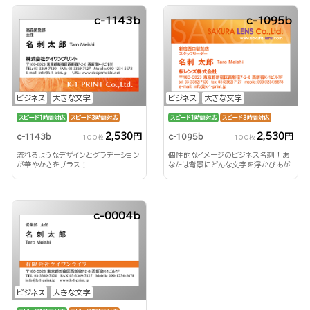
c-1143b
c-1095b
ビジネス
大きな文字
ビジネス
大きな文字
スピード1時間対応
スピード3時間対応
スピード1時間対応
スピード3時間対応
2,530円
2,530円
c-1143b
c-1095b
100枚
100枚
流れるようなデザインとグラデーション
個性的なイメージのビジネス名刺！あ
が華やかさをプラス！
なたは背景にどんな文字を浮かびあが
らせる？！
c-0004b
ビジネス
大きな文字