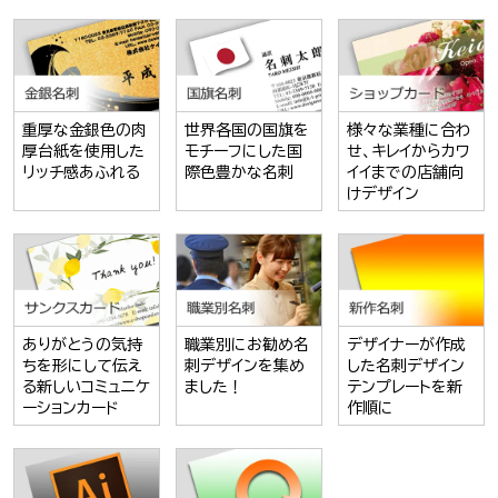
重厚な金銀色の肉
世界各国の国旗を
様々な業種に合わ
厚台紙を使用した
モチーフにした国
せ、キレイからカワ
リッチ感あふれる
際色豊かな名刺
イイまでの店舗向
けデザイン
ありがとうの気持
職業別にお勧め名
デザイナーが作成
ちを形にして伝え
刺デザインを集め
した名刺デザイン
る新しいコミュニケ
ました！
テンプレートを新
ーションカード
作順に