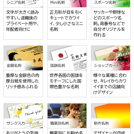
文字が大きく読み
正方形が目を引く
サッカーや野球な
やすい。退職後の
キュートでカワイ
どのスポーツ名
プライベート用や、
イ、少し小さなミニ
刺。背番号などで
年配者向けに
名刺
自分オリジナルを
作れる
重厚な金銀色の肉
世界各国の国旗を
様々な業種に合わ
厚台紙を使用した
モチーフにした国
せ、キレイからカワ
リッチ感あふれる
際色豊かな名刺
イイまでの店舗向
けデザイン
ありがとうの気持
職業別にお勧め名
デザイナーが作成