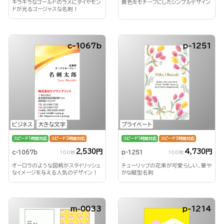
キラキラなゴールドのラメにダイヤモン
黄色をモチーフにしたシンプルデザイン
ドが光るゴージャスな名刺！
c-1067b
p-1251
ビジネス
大きな文字
プライベート
スピード1時間対応
スピード3時間対応
スピード1時間対応
スピード3時間対応
2,530円
4,730円
c-1067b
p-1251
100枚
100枚
オーロラのような図柄がスタイリッシュ
チューリップの花束が可愛らしい、華や
なイメージを与える人気のデザイン！
かな縦型名刺
m-0033
p-1214