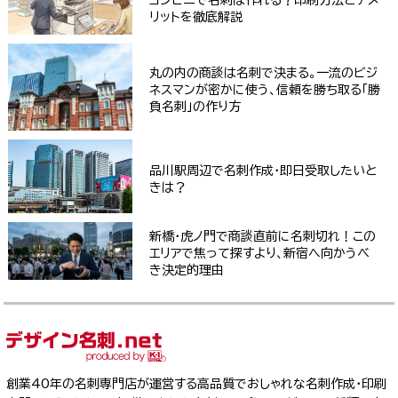
リットを徹底解説
丸の内の商談は名刺で決まる。一流のビジ
ネスマンが密かに使う、信頼を勝ち取る「勝
負名刺」の作り方
品川駅周辺で名刺作成・即日受取したいと
きは？
新橋・虎ノ門で商談直前に名刺切れ！この
エリアで焦って探すより、新宿へ向かうべ
き決定的理由
創業40年の名刺専門店が運営する高品質でおしゃれな名刺作成・印刷