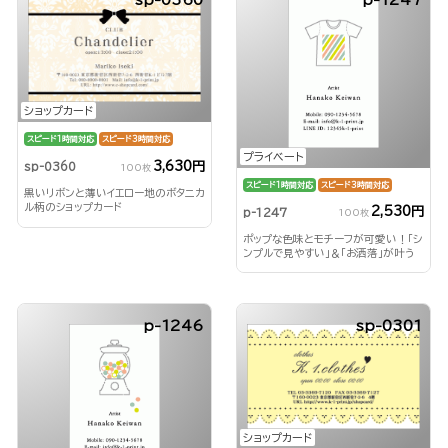
ショップカード
スピード1時間対応
スピード3時間対応
プライベート
3,630円
sp-0360
100枚
スピード1時間対応
スピード3時間対応
黒いリボンと薄いイエロー地のボタニカ
ル柄のショップカード
2,530円
p-1247
100枚
ポップな色味とモチーフが可愛い！「シ
ンプルで見やすい」＆「お洒落」が叶う
縦型名刺。
p-1246
sp-0301
ショップカード