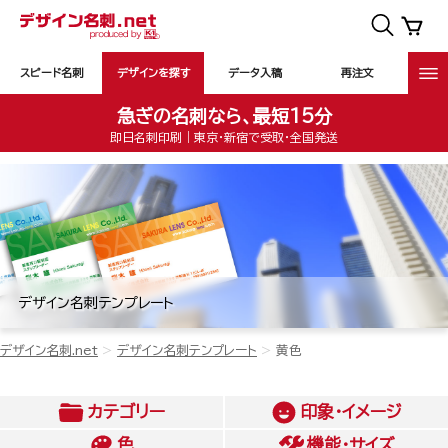
スピード名刺
デザインを探す
データ入稿
再注文
急ぎの名刺なら、最短15分
即日名刺印刷｜東京・新宿で受取・全国発送
デザイン名刺テンプレート
デザイン名刺.net
デザイン名刺テンプレート
黄色
カテゴリー
印象・イメージ
色
機能・サイズ