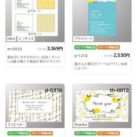
Mini
ミニサイズ
プライベート
スピード1時間対応
スピード3時間対応
3,369円
m-0033
100枚
2,530円
p-1214
100枚
猫好きにおすすめのミニ名刺！オシャ
レな猫の顔と千鳥格子柄のテキスタイ
富士山と朝日がアートなデザイン名刺
ルの両方楽しめます！
になった！
d-0310
th-0012
クリエイター
thanks
スピード1時間対応
スピード3時間対応
スピード1時間対応
スピード3時間対応