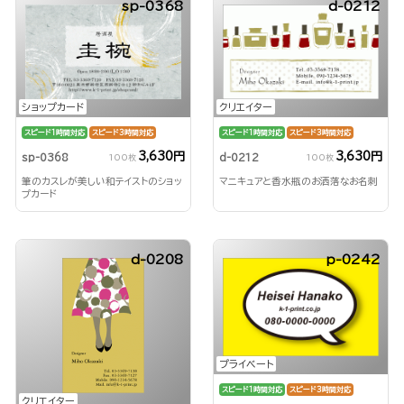
sp-0368
d-0212
ショップカード
クリエイター
スピード1時間対応
スピード3時間対応
スピード1時間対応
スピード3時間対応
3,630円
3,630円
sp-0368
d-0212
100枚
100枚
筆のカスレが美しい和テイストのショッ
マニキュアと香水瓶のお洒落なお名刺
プカード
d-0208
p-0242
プライベート
スピード1時間対応
スピード3時間対応
クリエイター