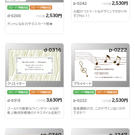
2,530円
p-0242
100枚
スピード1時間対応
スピード3時間対応
大胆かつスマートなデザインでわかりや
2,530円
d-0208
すさNo.1！
100枚
オシャレな女の子のスカート柄★
d-0316
p-0222
クリエイター
プライベート
スピード1時間対応
スピード3時間対応
スピード1時間対応
スピード3時間対応
3,630円
2,530円
d-0316
p-0222
100枚
100枚
ゴールドの斬新なラインがクールな印
音楽講師の方、このデザインはいかが
象♪幾何学模様のテキスタイル名刺で
ですか？
す。
sp-0360
p-1247