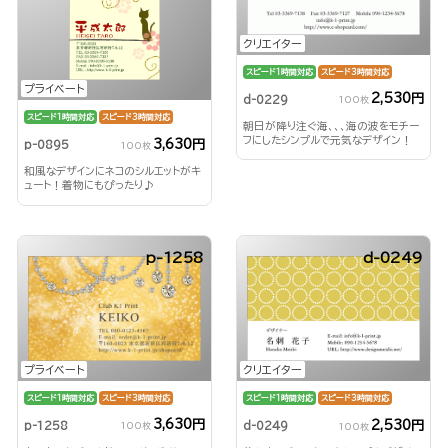
クリエイター
スピード1時間対応
スピード3時間対応
プライベート
2,530円
d-0229
100枚
スピード1時間対応
スピード3時間対応
朝日が降り注ぐ海、、、海の波をモチー
フにしたシンプルで元気なデザイン！
3,630円
p-0895
100枚
和風なデザインにネコのシルエットがキ
ュート！着物にもぴったり♪
p-1258
d-0249
プライベート
クリエイター
スピード1時間対応
スピード3時間対応
スピード1時間対応
スピード3時間対応
3,630円
2,530円
p-1258
d-0249
100枚
100枚