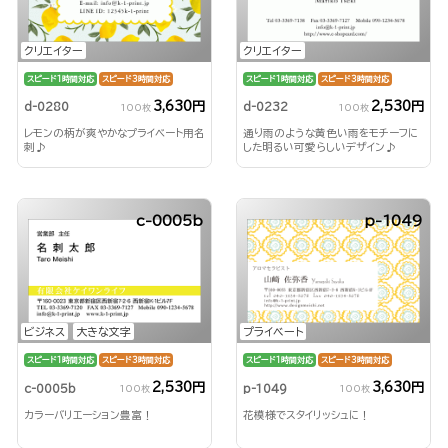
クリエイター
クリエイター
スピード1時間対応
スピード3時間対応
スピード1時間対応
スピード3時間対応
3,630円
2,530円
d-0280
d-0232
100枚
100枚
レモンの柄が爽やかなプライベート用名
通り雨のような黄色い雨をモチーフに
刺♪
した明るい可愛らしいデザイン♪
c-0005b
p-1049
ビジネス
大きな文字
プライベート
スピード1時間対応
スピード3時間対応
スピード1時間対応
スピード3時間対応
2,530円
3,630円
c-0005b
p-1049
100枚
100枚
カラーバリエーション豊富！
花模様でスタイリッシュに！