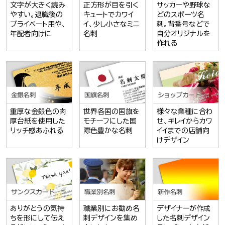
文字が大きく読み
正方形が目を引く
サッカーや野球な
やすい。退職後の
キュートでカワイ
どのスポーツ名
プライベート用や、
イ、少し小さなミニ
刺。背番号などで
年配者向けに
名刺
自分オリジナルを
作れる
重厚な金銀色の肉
世界各国の国旗を
様々な業種に合わ
厚台紙を使用した
モチーフにした国
せ、キレイからカワ
リッチ感あふれる
際色豊かな名刺
イイまでの店舗向
けデザイン
ありがとうの気持
職業別にお勧め名
デザイナーが作成
ちを形にして伝え
刺デザインを集め
した名刺デザイン