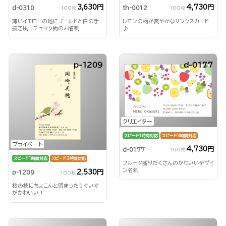
3,630円
4,730円
d-0310
th-0012
100枚
100枚
薄いイエローの地にゴールドと白の手
レモンの柄が爽やかなサンクスカード
描き風！チェック柄のお名刺
♪
p-1209
d-0177
クリエイター
スピード1時間対応
スピード3時間対応
プライベート
4,730円
d-0177
100枚
スピード1時間対応
スピード3時間対応
フルーツ盛りだくさんのかわいいデザイ
ン名刺
2,530円
p-1209
100枚
桜の枝にちょこんと留まったうぐいす
がかわいい！