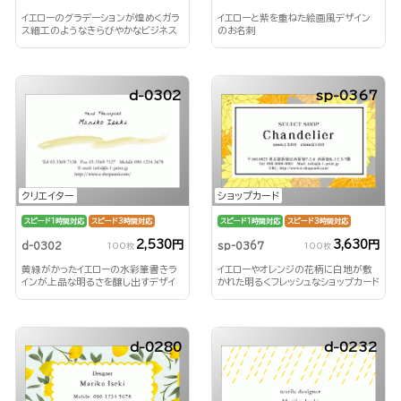
イエローと紫を重ねた絵画風デザイン
イエローのグラデーションが煌めくガラ
のお名刺
ス細工のようなきらびやかなビジネス
名刺
d-0302
sp-0367
クリエイター
ショップカード
スピード1時間対応
スピード3時間対応
スピード1時間対応
スピード3時間対応
2,530円
3,630円
d-0302
sp-0367
100枚
100枚
黄緑がかったイエローの水彩筆書きラ
イエローやオレンジの花柄に白地が敷
インが上品な明るさを醸し出すデザイ
かれた明るくフレッシュなショップカード
ン
d-0280
d-0232