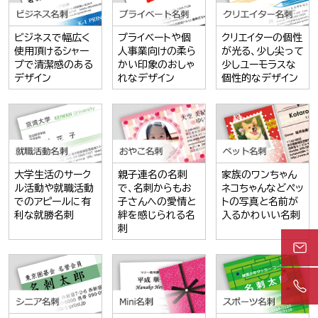
ビジネスで幅広く
プライベートや個
クリエイターの個性
使用頂けるシャー
人事業向けの柔ら
が光る、少し尖って
プで清潔感のある
かい印象のおしゃ
少しユーモラスな
デザイン
れなデザイン
個性的なデザイン
大学生活のサーク
親子連名の名刺
家族のワンちゃん
ル活動や就職活動
で、名刺からもお
ネコちゃんなどペッ
でのアピールに有
子さんへの愛情と
トの写真と名前が
利な就勝名刺
絆を感じられる名
入るかわいい名刺
刺