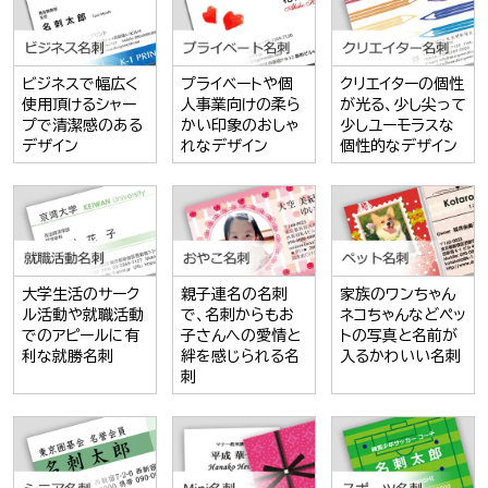
ビジネスで幅広く
プライベートや個
クリエイターの個性
使用頂けるシャー
人事業向けの柔ら
が光る、少し尖って
プで清潔感のある
かい印象のおしゃ
少しユーモラスな
デザイン
れなデザイン
個性的なデザイン
大学生活のサーク
親子連名の名刺
家族のワンちゃん
ル活動や就職活動
で、名刺からもお
ネコちゃんなどペッ
でのアピールに有
子さんへの愛情と
トの写真と名前が
利な就勝名刺
絆を感じられる名
入るかわいい名刺
刺