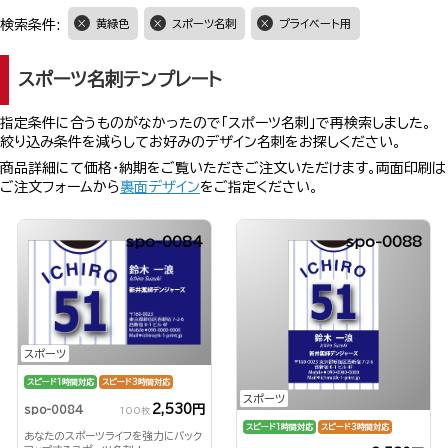
検索条件:
黄緑色
スポーツ名刺
プライベート用
スポーツ名刺テンプレート
指定条件に合うものがなかったので「スポーツ名刺」で再検索しました。
絞り込み条件を減らしてお好みのデザイン名刺をお探しください。
商品詳細にて価格・納期をご覧いただきご注文いただけます。両面印刷は
ご注文フォームから
裏面デザイン
をご指定ください。
spo-0084
spo-0088
スポーツ
スピード1時間対応
スピード3時間対応
スポーツ
2,530円
spo-0084
100枚
スピード1時間対応
スピード3時間対応
あなたのスポーツライフを強力にバック