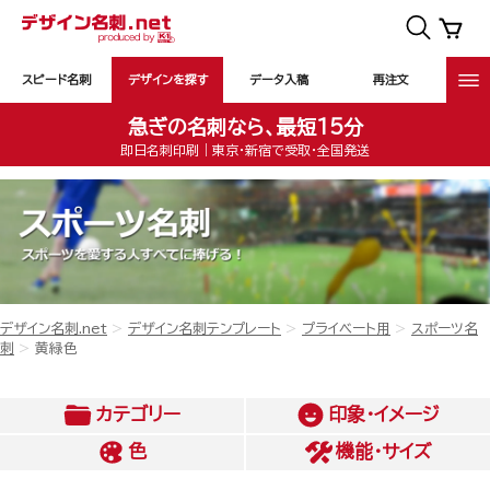
スピード名刺
デザインを探す
データ入稿
再注文
急ぎの名刺なら、最短15分
即日名刺印刷｜東京・新宿で受取・全国発送
デザイン名刺.net
デザイン名刺テンプレート
プライベート用
スポーツ名
刺
黄緑色
カテゴリー
印象・イメージ
色
機能・サイズ