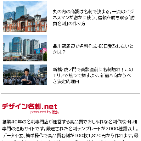
丸の内の商談は名刺で決まる。一流のビジ
ネスマンが密かに使う、信頼を勝ち取る「勝
負名刺」の作り方
品川駅周辺で名刺作成・即日受取したいと
きは？
新橋・虎ノ門で商談直前に名刺切れ！この
エリアで焦って探すより、新宿へ向かうべ
き決定的理由
創業40年の名刺専門店が運営する高品質でおしゃれな名刺作成・印刷
専門の通販サイトです。厳選された名刺テンプレートが2000種類以上。
データ不要、簡単操作で高品質名刺が100枚1,870円から作れます。最