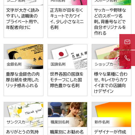
文字が大きく読み
正方形が目を引く
サッカーや野球な
やすい。退職後の
キュートでカワイ
どのスポーツ名
プライベート用や、
イ、少し小さなミニ
刺。背番号などで
年配者向けに
名刺
自分オリジナルを
作れる
重厚な金銀色の肉
世界各国の国旗を
様々な業種に合わ
厚台紙を使用した
モチーフにした国
せ、キレイからカワ
リッチ感あふれる
際色豊かな名刺
イイまでの店舗向
けデザイン
ありがとうの気持
職業別にお勧め名
デザイナーが作成