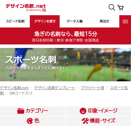
スピード名刺
デザインを探す
データ入稿
再注文
急ぎの名刺なら、最短15分
即日名刺印刷｜東京・新宿で受取・全国発送
デザイン名刺.net
デザイン名刺テンプレート
プライベート用
スポーツ名
刺
QRコード入り
カテゴリー
印象・イメージ
色
機能・サイズ