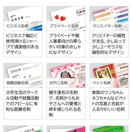
ビジネスで幅広く
プライベートや個
クリエイターの個性
使用頂けるシャー
人事業向けの柔ら
が光る、少し尖って
プで清潔感のある
かい印象のおしゃ
少しユーモラスな
デザイン
れなデザイン
個性的なデザイン
大学生活のサーク
親子連名の名刺
家族のワンちゃん
ル活動や就職活動
で、名刺からもお
ネコちゃんなどペッ
でのアピールに有
子さんへの愛情と
トの写真と名前が
利な就勝名刺
絆を感じられる名
入るかわいい名刺
刺