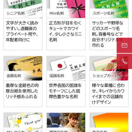
文字が大きく読み
正方形が目を引く
サッカーや野球な
やすい。退職後の
キュートでカワイ
どのスポーツ名
プライベート用や、
イ、少し小さなミニ
刺。背番号などで
年配者向けに
名刺
自分オリジナルを
作れる
重厚な金銀色の肉
世界各国の国旗を
様々な業種に合わ
厚台紙を使用した
モチーフにした国
せ、キレイからカワ
リッチ感あふれる
際色豊かな名刺
イイまでの店舗向
けデザイン