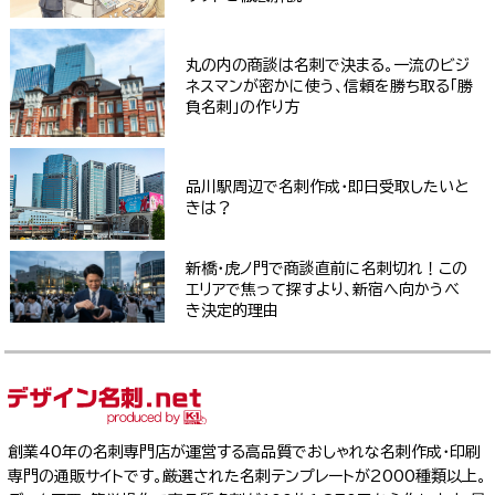
丸の内の商談は名刺で決まる。一流のビジ
ネスマンが密かに使う、信頼を勝ち取る「勝
負名刺」の作り方
品川駅周辺で名刺作成・即日受取したいと
きは？
新橋・虎ノ門で商談直前に名刺切れ！この
エリアで焦って探すより、新宿へ向かうべ
き決定的理由
創業40年の名刺専門店が運営する高品質でおしゃれな名刺作成・印刷
専門の通販サイトです。厳選された名刺テンプレートが2000種類以上。