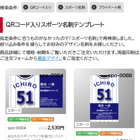
検索条件:
QRコード入り
スポーツ名刺
プライベート用
QRコード入りスポーツ名刺テンプレート
指定条件に合うものがなかったので「スポーツ名刺」で再検索しました。
絞り込み条件を減らしてお好みのデザイン名刺をお探しください。
商品詳細にて価格・納期をご覧いただきご注文いただけます。両面印刷は
ご注文フォームから
裏面デザイン
をご指定ください。
spo-0084
spo-0088
スポーツ
スピード1時間対応
スピード3時間対応
スポーツ
2,530円
spo-0084
100枚
スピード1時間対応
スピード3時間対応
あなたのスポーツライフを強力にバック