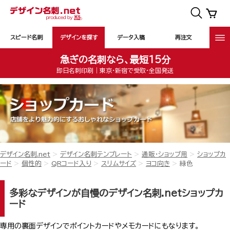
スピード名刺
デザインを探す
データ入稿
再注文
急ぎの名刺なら、最短15分
即日名刺印刷｜東京・新宿で受取・全国発送
デザイン名刺.net
デザイン名刺テンプレート
通販・ショップ用
ショップカ
ード
個性的
QRコード入り
スリムサイズ
ヨコ向き
緑色
多彩なデザインが自慢のデザイン名刺.netショップカ
ード
専用の裏面デザインでポイントカードやメモカードにもなります。