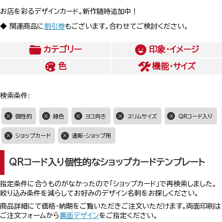
お店を彩るデザインカード。新作随時追加中！
◆ 関連商品に
割引券
もございます。合わせてご検討ください。
カテゴリー
印象・イメージ
色
機能・サイズ
検索条件:
個性的
緑色
ヨコ向き
スリムサイズ
QRコード入り
ショップカード
通販・ショップ用
QRコード入り個性的なショップカードテンプレート
指定条件に合うものがなかったので「ショップカード」で再検索しました。
絞り込み条件を減らしてお好みのデザイン名刺をお探しください。
商品詳細にて価格・納期をご覧いただきご注文いただけます。両面印刷は
ご注文フォームから
裏面デザイン
をご指定ください。