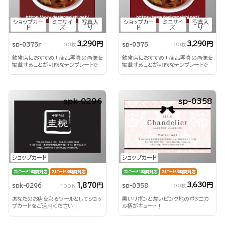
ショップカー
ミニサイ
写真入
ショップカー
ミニサイ
写真入
ド
ズ
り
ド
ズ
り
3,290円
3,290円
sp-0375r
sp-0375
100枚
100枚
飲食店におすすめ！商品写真の画像を
飲食店におすすめ！商品写真の画像を
掲載することが可能なテンプレートで
掲載することが可能なテンプレートで
す。
す。
spk-0296
sp-0358
ショップカード
ショップカード
スピード1時間対応
スピード3時間対応
スピード1時間対応
スピード3時間対応
3,630円
1,870円
sp-0358
spk-0296
100枚
100枚
黒いリボンと薄いピンク地のボタニカ
あなたのお店を彩るツールとしてショッ
ル柄がキュート！
プカードをご活用ください！