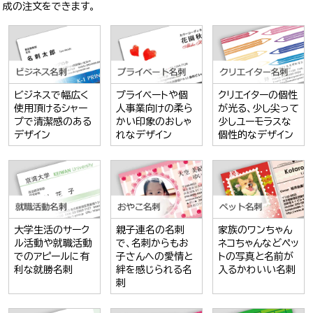
成の注文をできます。
ビジネスで幅広く
プライベートや個
クリエイターの個性
使用頂けるシャー
人事業向けの柔ら
が光る、少し尖って
プで清潔感のある
かい印象のおしゃ
少しユーモラスな
デザイン
れなデザイン
個性的なデザイン
大学生活のサーク
親子連名の名刺
家族のワンちゃん
ル活動や就職活動
で、名刺からもお
ネコちゃんなどペッ
でのアピールに有
子さんへの愛情と
トの写真と名前が
利な就勝名刺
絆を感じられる名
入るかわいい名刺
刺