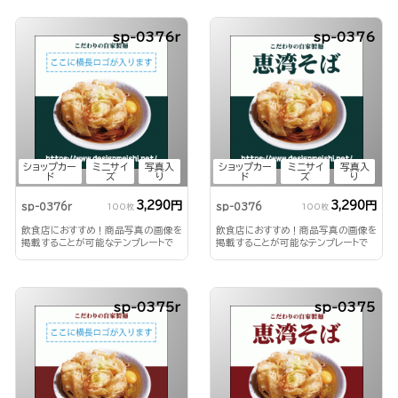
sp-0376r
sp-0376
ショップカー
ミニサイ
写真入
ショップカー
ミニサイ
写真入
ド
ズ
り
ド
ズ
り
3,290円
3,290円
sp-0376r
sp-0376
100枚
100枚
飲食店におすすめ！商品写真の画像を
飲食店におすすめ！商品写真の画像を
掲載することが可能なテンプレートで
掲載することが可能なテンプレートで
す。
す。
sp-0375r
sp-0375