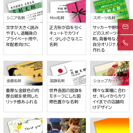
文字が大きく読み
正方形が目を引く
サッカーや野球な
やすい。退職後の
キュートでカワイ
どのスポーツ名
プライベート用や、
イ、少し小さなミニ
刺。背番号などで
年配者向けに
名刺
自分オリジナルを
作れる
重厚な金銀色の肉
世界各国の国旗を
様々な業種に合わ
厚台紙を使用した
モチーフにした国
せ、キレイからカワ
リッチ感あふれる
際色豊かな名刺
イイまでの店舗向
けデザイン