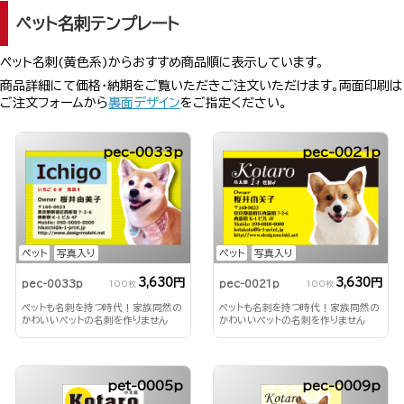
ペット名刺テンプレート
ペット名刺(黄色系)からおすすめ商品順に表示しています。
商品詳細にて価格・納期をご覧いただきご注文いただけます。両面印刷は
ご注文フォームから
裏面デザイン
をご指定ください。
pec-0033p
pec-0021p
ペット
写真入り
ペット
写真入り
3,630円
3,630円
pec-0033p
pec-0021p
100枚
100枚
ペットも名刺を持つ時代！家族同然の
ペットも名刺を持つ時代！家族同然の
かわいいペットの名刺を作りません
かわいいペットの名刺を作りません
か？
か？
pet-0005p
pec-0009p