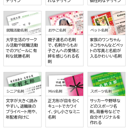
デザイン
れなデザイン
個性的なデザイン
大学生活のサーク
親子連名の名刺
家族のワンちゃん
ル活動や就職活動
で、名刺からもお
ネコちゃんなどペッ
でのアピールに有
子さんへの愛情と
トの写真と名前が
利な就勝名刺
絆を感じられる名
入るかわいい名刺
刺
文字が大きく読み
正方形が目を引く
サッカーや野球な
やすい。退職後の
キュートでカワイ
どのスポーツ名
プライベート用や、
イ、少し小さなミニ
刺。背番号などで
年配者向けに
名刺
自分オリジナルを
作れる