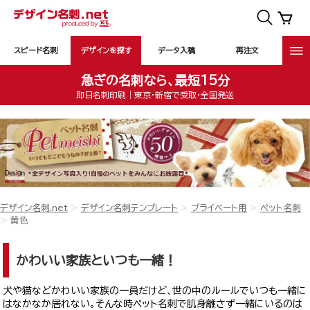
スピード名刺
デザインを探す
データ入稿
再注文
急ぎの名刺なら、最短15分
即日名刺印刷｜東京・新宿で受取・全国発送
デザイン名刺.net
デザイン名刺テンプレート
プライベート用
ペット名刺
黄色
かわいい家族といつも一緒！
犬や猫などかわいい家族の一員だけど、世の中のルールでいつも一緒に
はなかなか居れない。そんな時ペット名刺で肌身離さず一緒にいるのは