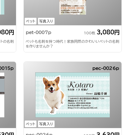
ペット
写真入り
080円
3,080円
pet-0007p
100枚
ットの名刺
ペットも名刺を持つ時代！家族同然のかわいいペットの名刺
を作りませんか？
0015p
pec-0026p
ペット
写真入り
530円
3,630円