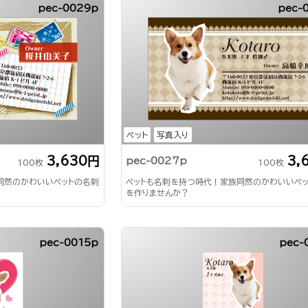
pec-0029p
pec-
ペット
写真入り
3,630円
3,
pec-0027p
100枚
100枚
同然のかわいいペットの名刺
ペットも名刺を持つ時代！家族同然のかわいいペ
を作りませんか？
pec-0015p
pec-