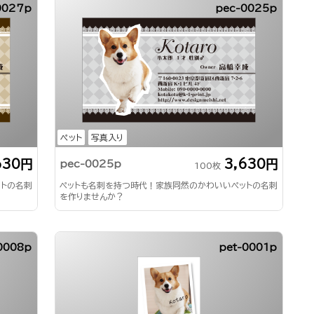
0027p
pec-0025p
ペット
写真入り
630円
3,630円
pec-0025p
100枚
ットの名刺
ペットも名刺を持つ時代！家族同然のかわいいペットの名刺
を作りませんか？
0008p
pet-0001p