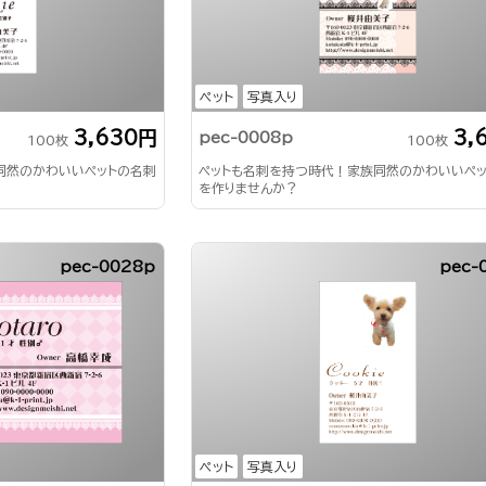
ペット
写真入り
3,630円
3,
pec-0008p
100枚
100枚
同然のかわいいペットの名刺
ペットも名刺を持つ時代！家族同然のかわいいペ
を作りませんか？
pec-0028p
pec-
ペット
写真入り