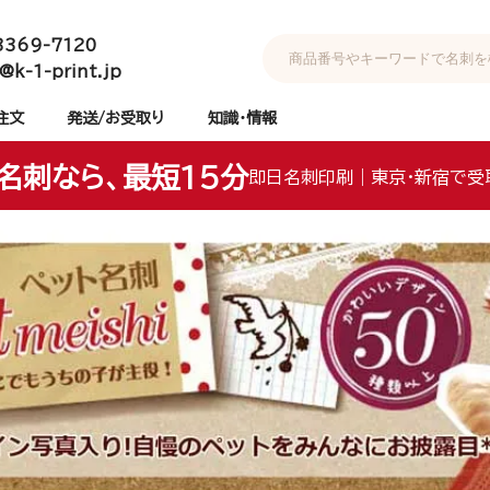
3369-7120
@k-1-print.jp
注文
発送/お受取り
知識・情報
名刺なら、最短15分
即日名刺印刷｜東京・新宿で受