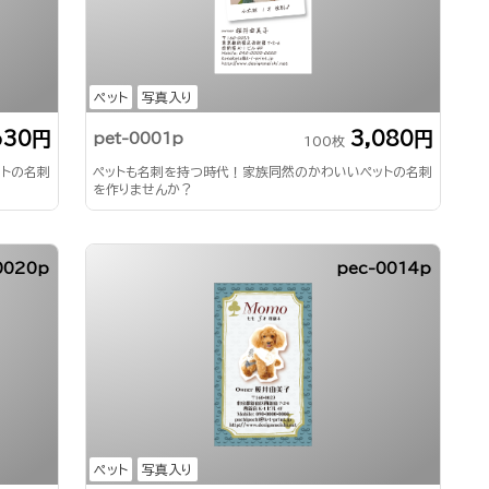
ペット
写真入り
630円
3,080円
pet-0001p
100枚
ットの名刺
ペットも名刺を持つ時代！家族同然のかわいいペットの名刺
を作りませんか？
0020p
pec-0014p
ペット
写真入り