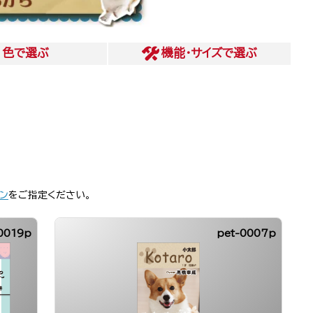
色
で選ぶ
機能・サイズ
で選ぶ
ン
をご指定ください。
0019p
pet-0007p