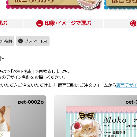
選ぶ
印象・イメージ
で選ぶ
ット名刺
プライベート用
ト
ので「ペット名刺」で再検索しました。
みのデザイン名刺をお探しください。
覧いただきご注文いただけます。両面印刷はご注文フォームから
裏面デザイ
pet-0002p
pet-