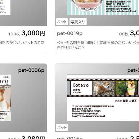
ペット
写真入り
3,080円
3,
pet-0019p
100枚
100枚
同然のかわいいペットの名刺
ペットも名刺を持つ時代！家族同然のかわいいペ
を作りませんか？
pet-0006p
pet-
ペット
3,080円
2,