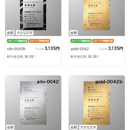
金銀
大きな文字
金銀
スピード1時間対応
スピード3時間対応
スピード1時間対応
スピード3時間対応
3,135円
3,135円
silv-0043b
gold-0042
100枚
100枚
新作金名刺、第2弾！
新作金名刺、第2弾！
silv-0042
gold-0042b
金銀
金銀
大きな文字