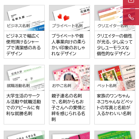
ビジネスで幅広く
プライベートや個
クリエイターの個性
使用頂けるシャー
人事業向けの柔ら
が光る、少し尖って
プで清潔感のある
かい印象のおしゃ
少しユーモラスな
デザイン
れなデザイン
個性的なデザイン
大学生活のサーク
親子連名の名刺
家族のワンちゃん
ル活動や就職活動
で、名刺からもお
ネコちゃんなどペッ
でのアピールに有
子さんへの愛情と
トの写真と名前が
利な就勝名刺
絆を感じられる名
入るかわいい名刺
刺