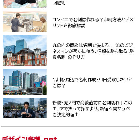
回避術
コンビニで名刺は作れる？印刷方法とデメ
リットを徹底解説
丸の内の商談は名刺で決まる。一流のビジ
ネスマンが密かに使う、信頼を勝ち取る「勝
負名刺」の作り方
品川駅周辺で名刺作成・即日受取したいと
きは？
新橋・虎ノ門で商談直前に名刺切れ！この
エリアで焦って探すより、新宿へ向かうべ
き決定的理由