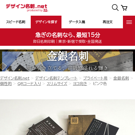
スピード名刺
デザインを探す
データ入稿
再注文
急ぎの名刺なら、最短15分
即日名刺印刷｜東京・新宿で受取・全国発送
金銀名刺
黒が引き立てる、高級感溢れる輝き
デザイン名刺.net
デザイン名刺テンプレート
プライベート用
金銀名刺
個性的
QRコード入り
スリムサイズ
ヨコ向き
ピンク色