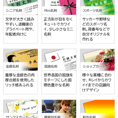
文字が大きく読み
正方形が目を引く
サッカーや野球な
やすい。退職後の
キュートでカワイ
どのスポーツ名
プライベート用や、
イ、少し小さなミニ
刺。背番号などで
年配者向けに
名刺
自分オリジナルを
作れる
重厚な金銀色の肉
世界各国の国旗を
様々な業種に合わ
厚台紙を使用した
モチーフにした国
せ、キレイからカワ
リッチ感あふれる
際色豊かな名刺
イイまでの店舗向
けデザイン