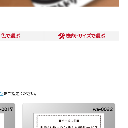
色
で選ぶ
機能・サイズ
で選ぶ
ン
をご指定ください。
-0017
wa-0022