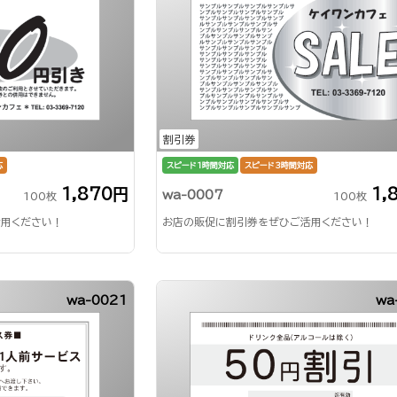
割引券
応
スピード1時間対応
スピード3時間対応
1,870円
1,
wa-0007
100枚
100枚
用ください！
お店の販促に割引券をぜひご活用ください！
wa-0021
wa