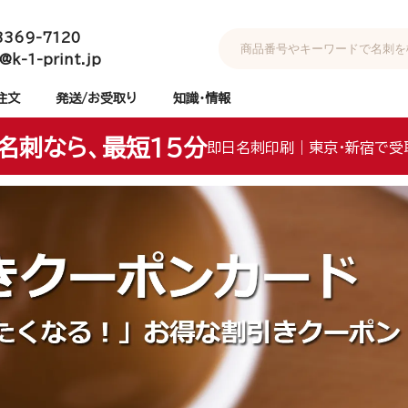
3369-7120
@k-1-print.jp
注文
発送/お受取り
知識・情報
名刺なら、最短15分
即日名刺印刷｜東京・新宿で受