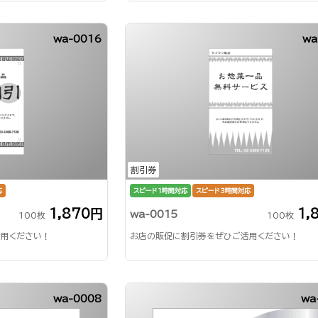
wa-0016
wa
割引券
応
スピード1時間対応
スピード3時間対応
1,870円
1,
wa-0015
100枚
100枚
用ください！
お店の販促に割引券をぜひご活用ください！
wa-0008
wa