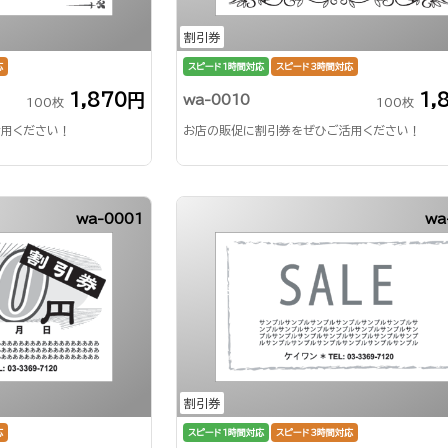
割引券
応
スピード1時間対応
スピード3時間対応
1,870円
1,
wa-0010
100枚
100枚
用ください！
お店の販促に割引券をぜひご活用ください！
wa-0001
wa
割引券
応
スピード1時間対応
スピード3時間対応