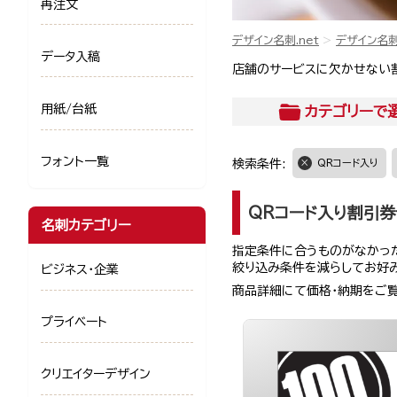
再注文
デザイン名刺.net
デザイン名
データ入稿
店舗のサービスに欠かせない
用紙/台紙
カテゴリー
で
フォント一覧
検索条件:
QRコード入り
QRコード入り割引券
名刺カテゴリー
指定条件に合うものがなかった
絞り込み条件を減らしてお好
ビジネス・企業
商品詳細にて価格・納期をご
プライベート
クリエイターデザイン