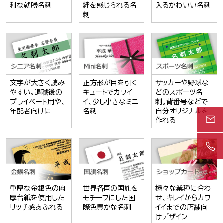
利な就勝名刺
絆を感じられる名
入るかわいい名刺
刺
文字が大きく読み
正方形が目を引く
サッカーや野球な
やすい。退職後の
キュートでカワイ
どのスポーツ名
プライベート用や、
イ、少し小さなミニ
刺。背番号などで
年配者向けに
名刺
自分オリジナルを
作れる
重厚な金銀色の肉
世界各国の国旗を
様々な業種に合わ
厚台紙を使用した
モチーフにした国
せ、キレイからカワ
リッチ感あふれる
際色豊かな名刺
イイまでの店舗向
けデザイン