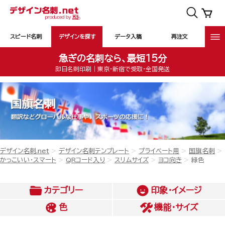
スピード名刺
デザインを探す
データ入稿
再注文
急ぎの名刺なら、最短15分
即日名刺印刷｜東京・新宿で受取・全国発送
デザイン名刺.net
デザイン名刺テンプレート
プライベート用
国旗名刺
かっこいい・スマート
QRコード入り
スリムサイズ
ヨコ向き
緑色
カテゴリー
印象・イメージ
色
機能・サイズ