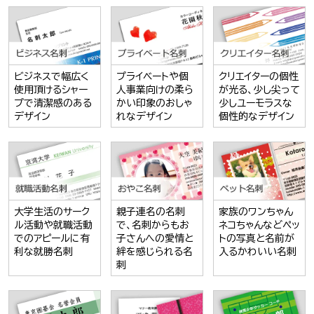
ビジネスで幅広く
プライベートや個
クリエイターの個性
使用頂けるシャー
人事業向けの柔ら
が光る、少し尖って
プで清潔感のある
かい印象のおしゃ
少しユーモラスな
デザイン
れなデザイン
個性的なデザイン
大学生活のサーク
親子連名の名刺
家族のワンちゃん
ル活動や就職活動
で、名刺からもお
ネコちゃんなどペッ
でのアピールに有
子さんへの愛情と
トの写真と名前が
利な就勝名刺
絆を感じられる名
入るかわいい名刺
刺