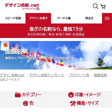
スピード名刺
デザインを探す
データ入稿
再注文
急ぎの名刺なら、最短15分
即日名刺印刷｜東京・新宿で受取・全国発送
デザイン名刺.net
デザイン名刺テンプレート
プライベート用
国旗名刺
QRコード入り
カテゴリー
印象・イメージ
色
機能・サイズ