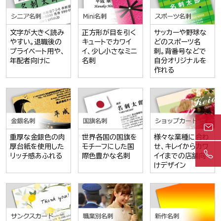
文字が大きく読み
正方形が目を引く
サッカーや野球な
やすい。退職後の
キュートでカワイ
どのスポーツ名
プライベート用や、
イ、少し小さなミニ
刺。背番号などで
年配者向けに
名刺
自分オリジナルを
作れる
重厚な金銀色の肉
世界各国の国旗を
様々な業種に合わ
厚台紙を使用した
モチーフにした国
せ、キレイからカワ
リッチ感あふれる
際色豊かな名刺
イイまでの店舗向
けデザイン