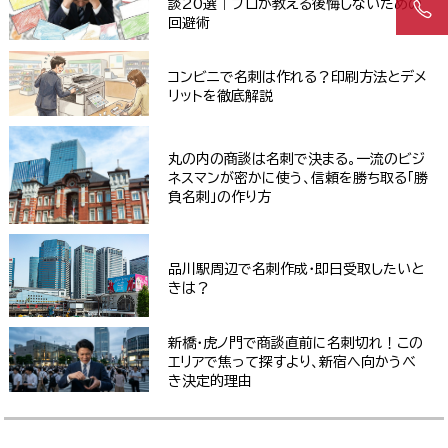
談20選｜プロが教える後悔しないための
回避術
コンビニで名刺は作れる？印刷方法とデメ
リットを徹底解説
丸の内の商談は名刺で決まる。一流のビジ
ネスマンが密かに使う、信頼を勝ち取る「勝
負名刺」の作り方
品川駅周辺で名刺作成・即日受取したいと
きは？
新橋・虎ノ門で商談直前に名刺切れ！この
エリアで焦って探すより、新宿へ向かうべ
き決定的理由