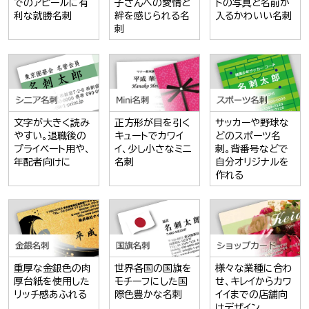
でのアピールに有
子さんへの愛情と
トの写真と名前が
利な就勝名刺
絆を感じられる名
入るかわいい名刺
刺
文字が大きく読み
正方形が目を引く
サッカーや野球な
やすい。退職後の
キュートでカワイ
どのスポーツ名
プライベート用や、
イ、少し小さなミニ
刺。背番号などで
年配者向けに
名刺
自分オリジナルを
作れる
重厚な金銀色の肉
世界各国の国旗を
様々な業種に合わ
厚台紙を使用した
モチーフにした国
せ、キレイからカワ
リッチ感あふれる
際色豊かな名刺
イイまでの店舗向
けデザイン