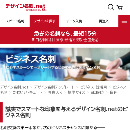
スピード名刺
デザインを探す
データ入稿
再注文
急ぎの名刺なら、最短15分
即日名刺印刷｜東京・新宿で受取・全国発送
デザイン名刺.net
デザイン名刺テンプレート
ビジネス・就活用
ビジネス
名刺
かわいい・キュート
写真入り
標準サイズ
ヨコ向き
白色
誠実でスマートな印象を与えるデザイン名刺.netのビ
ジネス名刺
名刺交換の第一印象が、次のビジネスチャンスに繋がる――