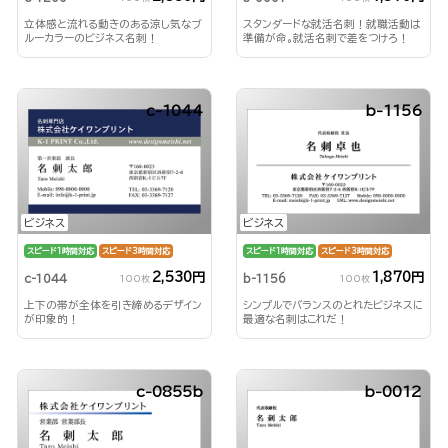
立体感と流れる動きのある涼し気なブ
スタンダードな就活名刺！就職活動は
ルーカラーのビジネス名刺！
準備が命。就活名刺で差をつけろ！
c-1044
b-1156
ビジネス
ビジネス
スピード1時間対応
スピード3時間対応
スピード1時間対応
スピード3時間対応
2,530円
1,870円
c-1044
b-1156
100枚
100枚
上下の帯が全体を引き締めるデザイン
シンプルでバランスのとれたビジネスに
が印象的！
最適な名刺はこれだ！
c-0855b
b-0012