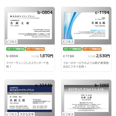
b-0804
c-1194
ビジネス
ビジネス
スピード1時間対応
スピード3時間対応
スピード1時間対応
スピード3時間対応
1,870円
2,530円
b-0804
c-1194
100枚
100枚
マイナーチェンジしたスタンダード名
ブルーのオーロラのような柄が清潔感
刺！
あるビジネス名刺！
c-1044b
b-1085
ビジネス
大きな文字
ビジネス