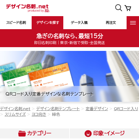
スピード名刺
デザインを探す
データ入稿
再注文
急ぎの名刺なら、最短15分
即日名刺印刷｜東京・新宿で受取・全国発送
QRコード入り定番デザインな名刺テンプレート
デザイン名刺.net
デザイン名刺テンプレート
定番デザイン
QRコード入り
スリムサイズ
ヨコ向き
緑色
カテゴリー
印象・イメージ