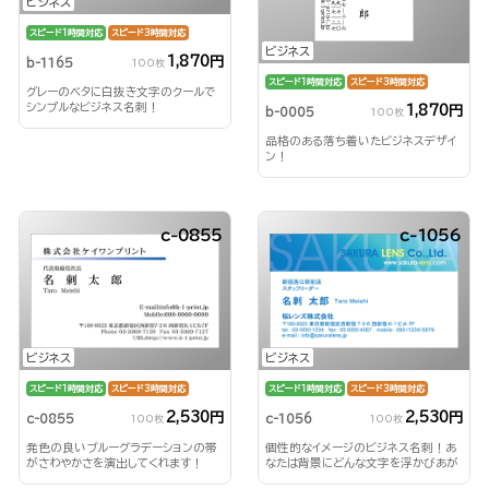
ビジネス
スピード1時間対応
スピード3時間対応
ビジネス
1,870円
b-1165
100枚
スピード1時間対応
スピード3時間対応
グレーのベタに白抜き文字のクールで
シンプルなビジネス名刺！
1,870円
b-0005
100枚
品格のある落ち着いたビジネスデザイ
ン！
c-0855
c-1056
ビジネス
ビジネス
スピード1時間対応
スピード3時間対応
スピード1時間対応
スピード3時間対応
2,530円
2,530円
c-0855
c-1056
100枚
100枚
発色の良いブルーグラデーションの帯
個性的なイメージのビジネス名刺！あ
がさわやかさを演出してくれます！
なたは背景にどんな文字を浮かびあが
らせる？！