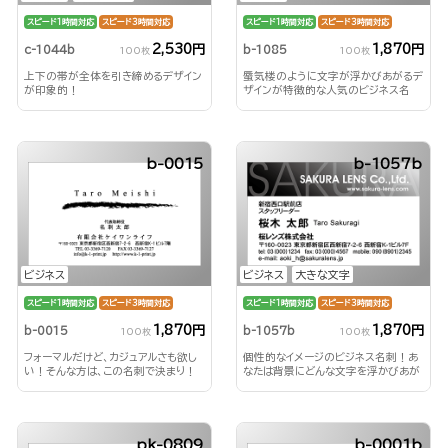
スピード1時間対応
スピード3時間対応
スピード1時間対応
スピード3時間対応
2,530円
1,870円
c-1044b
b-1085
100枚
100枚
上下の帯が全体を引き締めるデザイン
蜃気楼のように文字が浮かびあがるデ
が印象的！
ザインが特徴的な人気のビジネス名
刺！
b-0015
b-1057b
ビジネス
ビジネス
大きな文字
スピード1時間対応
スピード3時間対応
スピード1時間対応
スピード3時間対応
1,870円
1,870円
b-0015
b-1057b
100枚
100枚
フォーマルだけど、カジュアルさも欲し
個性的なイメージのビジネス名刺！あ
い！そんな方は、この名刺で決まり！
なたは背景にどんな文字を浮かびあが
らせる？！
pk-0809
b-0001b