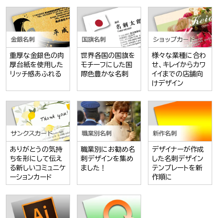
重厚な金銀色の肉
世界各国の国旗を
様々な業種に合わ
厚台紙を使用した
モチーフにした国
せ、キレイからカワ
リッチ感あふれる
際色豊かな名刺
イイまでの店舗向
けデザイン
ありがとうの気持
職業別にお勧め名
デザイナーが作成
ちを形にして伝え
刺デザインを集め
した名刺デザイン
る新しいコミュニケ
ました！
テンプレートを新
ーションカード
作順に