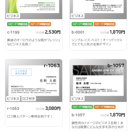
ビジネス
ビジネス
スピード1時間対応
スピード3時間対応
スピード1時間対応
スピード3時間対応
2,530円
1,870円
c-1199
b-0001
100枚
100枚
黄緑のオーロラのような柄がフレッシュ
シンプル・イズ・ベスト！オーソドックス
なビジネス名刺！
でとても人気の名刺デザイン
r-1063
b-1057
ビジネス
ロゴ付き
ビジネス
スピード1時間対応
スピード3時間対応
3,080円
r-1063
100枚
1,870円
b-1057
100枚
ロゴ挿入パターン専用名刺です！
個性的なイメージのビジネス名刺！あ
なたは背景にどんな文字を浮かびあが
らせる？！