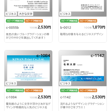
ビジネス
大きな文字
ビジネス
スピード1時間対応
スピード3時間対応
スピード1時間対応
スピード3時間対応
2,530円
1,870円
c-0855b
b-0012
100枚
100枚
発色の良いブルーグラデーションの帯
聡明な印象を与えるビジネスデザイン
がさわやかさを演出してくれます！
c-1084
c-1142
ビジネス
ビジネス
スピード1時間対応
スピード3時間対応
スピード1時間対応
スピード3時間対応
2,530円
2,530円
c-1084
c-1142
100枚
100枚
蜃気楼のように文字が浮かびあがるデ
流れるようなデザインとグラデーション
ザインが特徴的な人気のビジネス名
が華やかさをプラス！
刺！