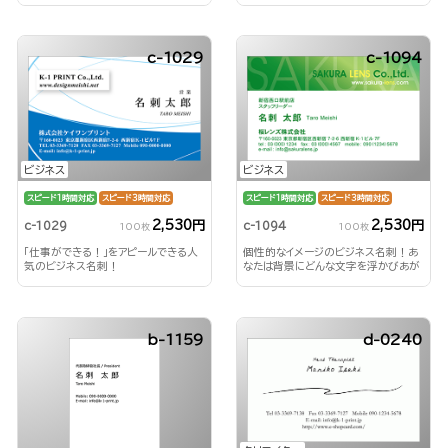
c-1029
c-1094
ビジネス
ビジネス
スピード1時間対応
スピード3時間対応
スピード1時間対応
スピード3時間対応
2,530円
2,530円
c-1029
c-1094
100枚
100枚
「仕事ができる！」をアピールできる人
個性的なイメージのビジネス名刺！あ
気のビジネス名刺！
なたは背景にどんな文字を浮かびあが
らせる？！
b-1159
d-0240