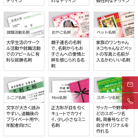
デザイン
れなデザイン
個性的なデザイン
大学生活のサーク
親子連名の名刺
家族のワンちゃん
ル活動や就職活動
で、名刺からもお
ネコちゃんなどペッ
でのアピールに有
子さんへの愛情と
トの写真と名前が
利な就勝名刺
絆を感じられる名
入るかわいい名刺
刺
文字が大きく読み
正方形が目を引く
サッカーや野球な
やすい。退職後の
キュートでカワイ
どのスポーツ名
プライベート用や、
イ、少し小さなミニ
刺。背番号などで
年配者向けに
名刺
自分オリジナルを
作れる