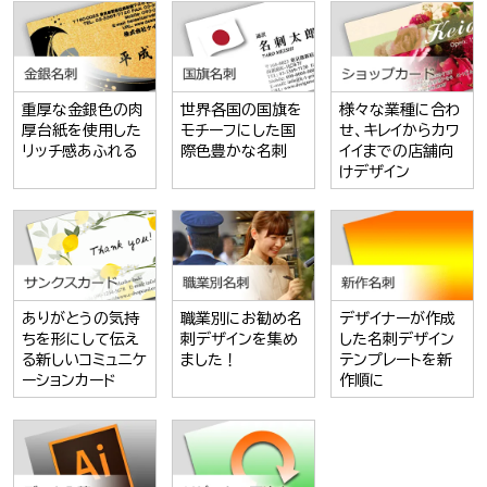
重厚な金銀色の肉
世界各国の国旗を
様々な業種に合わ
厚台紙を使用した
モチーフにした国
せ、キレイからカワ
リッチ感あふれる
際色豊かな名刺
イイまでの店舗向
けデザイン
ありがとうの気持
職業別にお勧め名
デザイナーが作成
ちを形にして伝え
刺デザインを集め
した名刺デザイン
る新しいコミュニケ
ました！
テンプレートを新
ーションカード
作順に