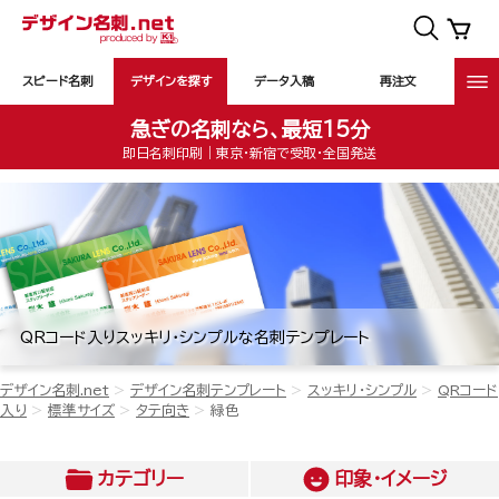
スピード名刺
デザインを探す
データ入稿
再注文
急ぎの名刺なら、最短15分
即日名刺印刷｜東京・新宿で受取・全国発送
QRコード入りスッキリ・シンプルな名刺テンプレート
デザイン名刺.net
デザイン名刺テンプレート
スッキリ・シンプル
QRコード
入り
標準サイズ
タテ向き
緑色
カテゴリー
印象・イメージ