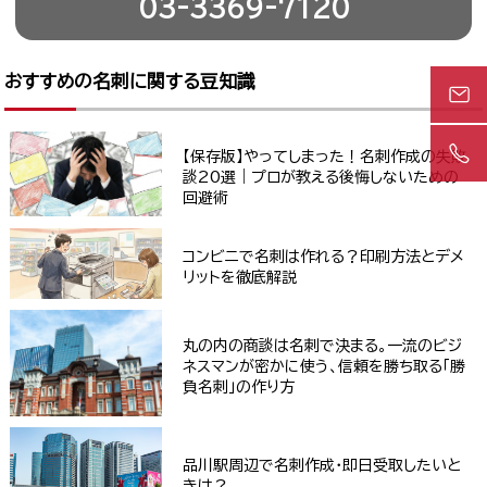
03-3369-7120
おすすめの名刺に関する豆知識
【保存版】やってしまった！名刺作成の失敗
談20選｜プロが教える後悔しないための
回避術
コンビニで名刺は作れる？印刷方法とデメ
リットを徹底解説
丸の内の商談は名刺で決まる。一流のビジ
ネスマンが密かに使う、信頼を勝ち取る「勝
負名刺」の作り方
品川駅周辺で名刺作成・即日受取したいと
きは？