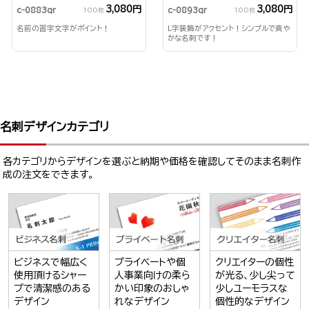
3,080円
3,080円
c-0883qr
c-0893qr
100枚
100枚
名前の習字文字がポイント！
L字装飾がアクセント！シンプルで爽や
かな名刺です！
名刺デザインカテゴリ
各カテゴリからデザインを選ぶと納期や価格を確認してそのまま名刺作
成の注文をできます。
ビジネスで幅広く
プライベートや個
クリエイターの個性
使用頂けるシャー
人事業向けの柔ら
が光る、少し尖って
プで清潔感のある
かい印象のおしゃ
少しユーモラスな
デザイン
れなデザイン
個性的なデザイン