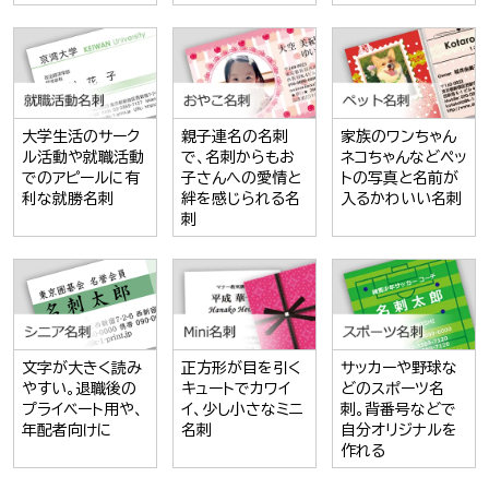
大学生活のサーク
親子連名の名刺
家族のワンちゃん
ル活動や就職活動
で、名刺からもお
ネコちゃんなどペッ
でのアピールに有
子さんへの愛情と
トの写真と名前が
利な就勝名刺
絆を感じられる名
入るかわいい名刺
刺
文字が大きく読み
正方形が目を引く
サッカーや野球な
やすい。退職後の
キュートでカワイ
どのスポーツ名
プライベート用や、
イ、少し小さなミニ
刺。背番号などで
年配者向けに
名刺
自分オリジナルを
作れる