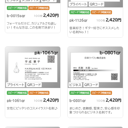
プライベート
QRコード
スピード1時間対応
スピード3時間対応
スピード1時間対応
スピード3時間対応
2,420円
b-0015sqr
100枚
2,420円
pk-1126qr
100枚
フォーマルだけど、カジュアルさも欲し
い！そんな方は、この名刺で決まり！
音楽好き！ギター好きにオススメした
い名刺No.1！
pk-1061qr
b-0801qr
プライベート
QRコード
ビジネス
QRコード
スピード1時間対応
スピード3時間対応
スピード1時間対応
スピード3時間対応
2,420円
2,420円
pk-1061qr
b-0801qr
100枚
100枚
女性にピッタリのコスメイラスト名刺♪
まじめさ、信頼感、堅実さ、安心感を印
象づけられるビジネス名刺です。