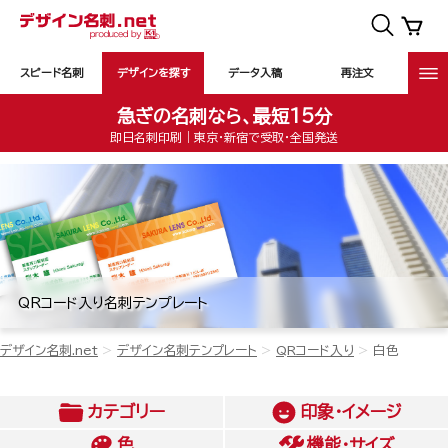
スピード名刺
デザインを探す
データ入稿
再注文
急ぎの名刺なら、最短15分
即日名刺印刷｜東京・新宿で受取・全国発送
QRコード入り名刺テンプレート
デザイン名刺.net
デザイン名刺テンプレート
QRコード入り
白色
カテゴリー
印象・イメージ
色
機能・サイズ