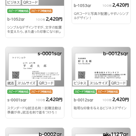
ビジネス
QRコード
2,420円
b-1053qr
100枚
スピード1時間対応
スピード3時間対応
QRコードと写真が配置しやすいシンプ
ルデザイン！
2,420円
b-1052qr
100枚
シンプルなデザインですが、文字の配置
を変えたら、また違った印象になりまし
た！
s-0001sqr
b-0012sqr
ビジネス
スリムサイズ
QRコード
就活
スリムサイズ
QRコード
スピード1時間対応
スピード3時間対応
スピード1時間対応
スピード3時間対応
2,420円
2,420円
b-0012sqr
s-0001sqr
100枚
100枚
聡明な印象を与えるビジネスデザイン
スタンダードな就活名刺！就職活動は
準備が命。就活名刺で差をつけろ！
b-0002qr
pk-1127qr