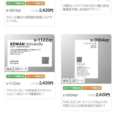
スピード1時間対応
スピード3時間対応
大胆なレイアウトでありながら魅力的な
機能性を感じる名刺デザイン！
2,420円
b-0815qr
100枚
カラーの濃淡で透明感を表現したデザ
インです。
s-1122qr
s-0004qr
就活
QRコード
スピード1時間対応
スピード3時間対応
就活
QRコード
2,420円
s-1122qr
100枚
スピード1時間対応
スピード3時間対応
ブラック×グレーの学校名でスタイリッ
シュに！QRコードで機能的に！
2,420円
s-0004qr
100枚
THE・スタンダード！シンプルisベスト
を狙うならこの就活名刺で決まり！