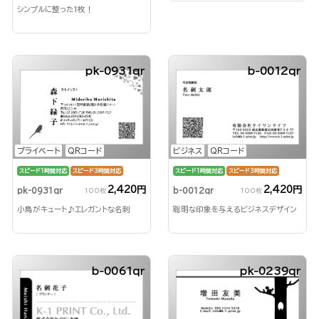
シンプルに整った1枚！
pk-0931qr
b-0012qr
プライベート
QRコード
ビジネス
QRコード
スピード1時間対応
スピード3時間対応
スピード1時間対応
スピード3時間対応
2,420円
2,420円
pk-0931qr
b-0012qr
100枚
100枚
小鳥がキュート♪エレガントな名刺
聡明な印象を与えるビジネスデザイン
b-0061qr
pk-0239qr