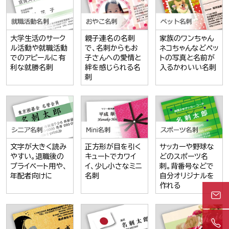
大学生活のサーク
親子連名の名刺
家族のワンちゃん
ル活動や就職活動
で、名刺からもお
ネコちゃんなどペッ
でのアピールに有
子さんへの愛情と
トの写真と名前が
利な就勝名刺
絆を感じられる名
入るかわいい名刺
刺
文字が大きく読み
正方形が目を引く
サッカーや野球な
やすい。退職後の
キュートでカワイ
どのスポーツ名
プライベート用や、
イ、少し小さなミニ
刺。背番号などで
年配者向けに
名刺
自分オリジナルを
作れる