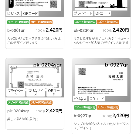
プライベート
QRコード
ビジネス
QRコード
スピード1時間対応
スピード3時間対応
スピード1時間対応
スピード3時間対応
2,420円
2,420円
pk-0239qr
b-0061qr
100枚
100枚
リスとねずみが食いしん坊？！キュート
カッコいいビジネス名刺が欲しい方は
なシルエットが人気のデザイン名刺です
このデザインで決まり！
♪
pk-0204sqr
b-0927qr
プライベー
スリムサイ
QRコー
ト
ズ
ド
ビジネス
QRコード
スピード1時間対応
スピード3時間対応
スピード1時間対応
スピード3時間対応
2,420円
pk-0204sqr
100枚
2,420円
b-0927qr
100枚
美しい飾りが印象的！
シンプルながらメリハリの効いたビジネ
スデザイン！