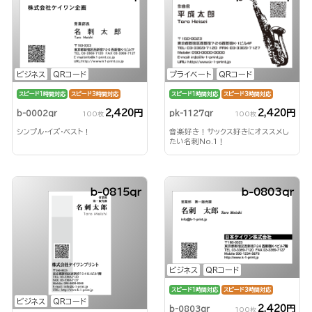
ビジネス
QRコード
プライベート
QRコード
スピード1時間対応
スピード3時間対応
スピード1時間対応
スピード3時間対応
2,420円
2,420円
b-0002qr
pk-1127qr
100枚
100枚
シンプル・イズ・ベスト！
音楽好き！サックス好きにオススメし
たい名刺No.1！
b-0815qr
b-0803qr
ビジネス
QRコード
スピード1時間対応
スピード3時間対応
ビジネス
QRコード
2,420円
b-0803qr
100枚