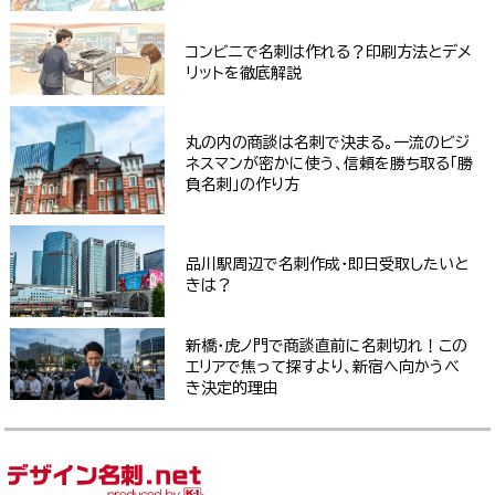
コンビニで名刺は作れる？印刷方法とデメ
リットを徹底解説
丸の内の商談は名刺で決まる。一流のビジ
ネスマンが密かに使う、信頼を勝ち取る「勝
負名刺」の作り方
品川駅周辺で名刺作成・即日受取したいと
きは？
新橋・虎ノ門で商談直前に名刺切れ！この
エリアで焦って探すより、新宿へ向かうべ
き決定的理由