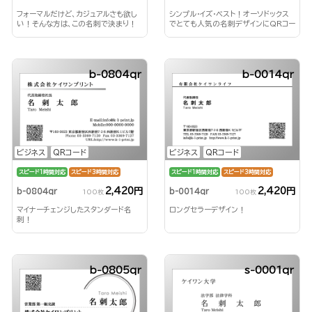
フォーマルだけど、カジュアルさも欲し
シンプル・イズ・ベスト！オーソドックス
い！そんな方は、この名刺で決まり！
でとても人気の名刺デザインにQRコー
ドが付いた高機能名刺
b-0804qr
b-0014qr
ビジネス
QRコード
ビジネス
QRコード
スピード1時間対応
スピード3時間対応
スピード1時間対応
スピード3時間対応
2,420円
2,420円
b-0804qr
b-0014qr
100枚
100枚
マイナーチェンジしたスタンダード名
ロングセラーデザイン！
刺！
b-0805qr
s-0001qr