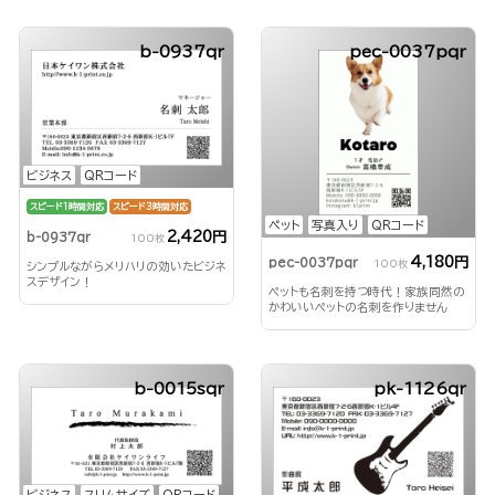
b-0937qr
pec-0037pqr
ビジネス
QRコード
スピード1時間対応
スピード3時間対応
ペット
写真入り
QRコード
2,420円
b-0937qr
100枚
4,180円
pec-0037pqr
100枚
シンプルながらメリハリの効いたビジネ
スデザイン！
ペットも名刺を持つ時代！家族同然の
かわいいペットの名刺を作りません
か？
b-0015sqr
pk-1126qr
ビジネス
スリムサイズ
QRコード