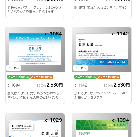
発色の良いブルーグラデーションの帯
聡明な印象を与えるビジネスデザイン
がさわやかさを演出してくれます！
c-1084
c-1142
ビジネス
ビジネス
スピード1時間対応
スピード3時間対応
スピード1時間対応
スピード3時間対応
2,530円
2,530円
c-1084
c-1142
100枚
100枚
蜃気楼のように文字が浮かびあがるデ
流れるようなデザインとグラデーション
ザインが特徴的な人気のビジネス名
が華やかさをプラス！
刺！
c-1029
c-1094