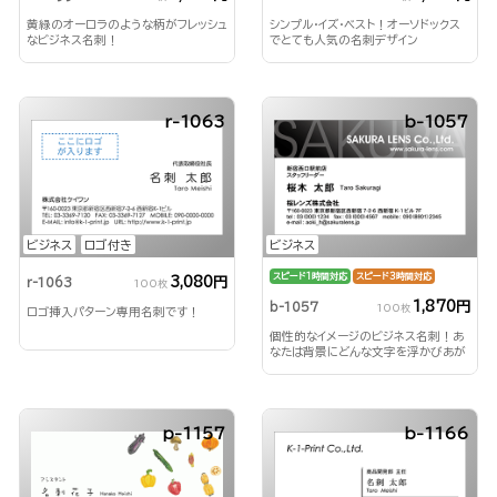
黄緑のオーロラのような柄がフレッシュ
シンプル・イズ・ベスト！オーソドックス
なビジネス名刺！
でとても人気の名刺デザイン
r-1063
b-1057
ビジネス
ロゴ付き
ビジネス
スピード1時間対応
スピード3時間対応
3,080円
r-1063
100枚
1,870円
b-1057
100枚
ロゴ挿入パターン専用名刺です！
個性的なイメージのビジネス名刺！あ
なたは背景にどんな文字を浮かびあが
らせる？！
p-1157
b-1166