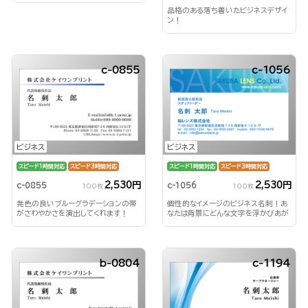
品格のある落ち着いたビジネスデザイ
ン！
c-0855
c-1056
ビジネス
ビジネス
スピード1時間対応
スピード3時間対応
スピード1時間対応
スピード3時間対応
2,530円
2,530円
c-0855
c-1056
100枚
100枚
発色の良いブルーグラデーションの帯
個性的なイメージのビジネス名刺！あ
がさわやかさを演出してくれます！
なたは背景にどんな文字を浮かびあが
らせる？！
b-0804
c-1194