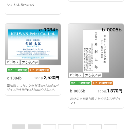
シンプルに整った1枚！
c-1084b
b-0005b
ビジネス
大きな文字
スピード1時間対応
スピード3時間対応
ビジネス
大きな文字
2,530円
c-1084b
100枚
スピード1時間対応
スピード3時間対応
蜃気楼のように文字が浮かびあがるデ
ザインが特徴的な人気のビジネス名
1,870円
b-0005b
100枚
刺！
品格のある落ち着いたビジネスデザイ
ン！