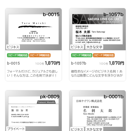
b-0015
b-1057b
ビジネス
ビジネス
大きな文字
スピード1時間対応
スピード3時間対応
スピード1時間対応
スピード3時間対応
1,870円
1,870円
b-0015
b-1057b
100枚
100枚
フォーマルだけど、カジュアルさも欲し
個性的なイメージのビジネス名刺！あ
い！そんな方は、この名刺で決まり！
なたは背景にどんな文字を浮かびあが
らせる？！
pk-0809
b-0001b
プライベート
ビジネス
大きな文字