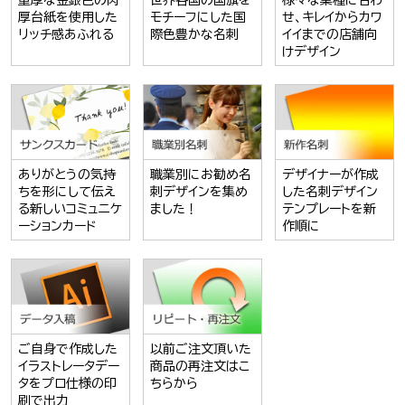
厚台紙を使用した
モチーフにした国
せ、キレイからカワ
リッチ感あふれる
際色豊かな名刺
イイまでの店舗向
けデザイン
ありがとうの気持
職業別にお勧め名
デザイナーが作成
ちを形にして伝え
刺デザインを集め
した名刺デザイン
る新しいコミュニケ
ました！
テンプレートを新
ーションカード
作順に
ご自身で作成した
以前ご注文頂いた
イラストレータデー
商品の再注文はこ
タをプロ仕様の印
ちらから
刷で出力