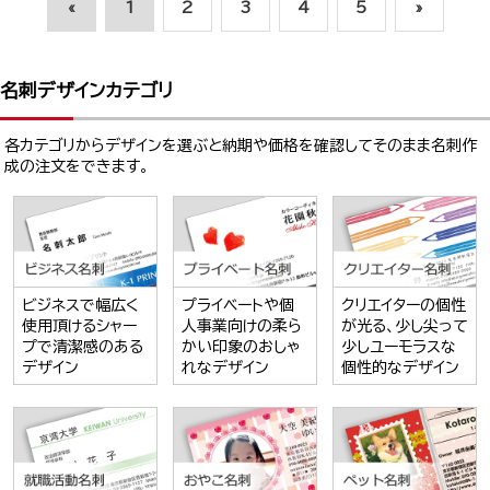
«
1
2
3
4
5
»
名刺デザインカテゴリ
各カテゴリからデザインを選ぶと納期や価格を確認してそのまま名刺作
成の注文をできます。
ビジネスで幅広く
プライベートや個
クリエイターの個性
使用頂けるシャー
人事業向けの柔ら
が光る、少し尖って
プで清潔感のある
かい印象のおしゃ
少しユーモラスな
デザイン
れなデザイン
個性的なデザイン