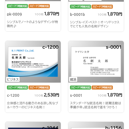
スピード1時間対応
スピード3時間対応
スピード1時間対応
スピード3時間対応
1,870円
1,870円
pk-0809
b-0001b
100枚
100枚
シンプルでノートのようなデザインが特
シンプル・イズ・ベスト！オーソドックス
徴的♪
でとても人気の名刺デザイン
c-1200
s-0001
ビジネス
就活
スピード1時間対応
スピード3時間対応
スピード1時間対応
スピード3時間対応
2,530円
1,870円
c-1200
s-0001
100枚
100枚
立体感と流れる動きのある涼し気なブ
スタンダードな就活名刺！就職活動は
ルーカラーのビジネス名刺！
準備が命。就活名刺で差をつけろ！
c-1044
b-1156