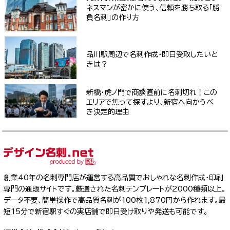
ネスマンが密かに使う、信頼を勝ち取る「勝
負名刺」の作り方
品川駅周辺で名刺作成・即日受取したいと
きは？
新橋・虎ノ門で商談直前に名刺切れ！この
エリアで焦って探すより、新宿へ向かうべ
き決定的理由
創業40年の名刺専門店が運営する高品質でおしゃれな名刺作成・印刷
専門の通販サイトです。厳選された名刺テンプレートが2000種類以上。
データ不要、簡単操作で高品質名刺が100枚1,870円から作れます。最
短15分で新宿駅すぐの実店舗で即日受け取りや発送も可能です。