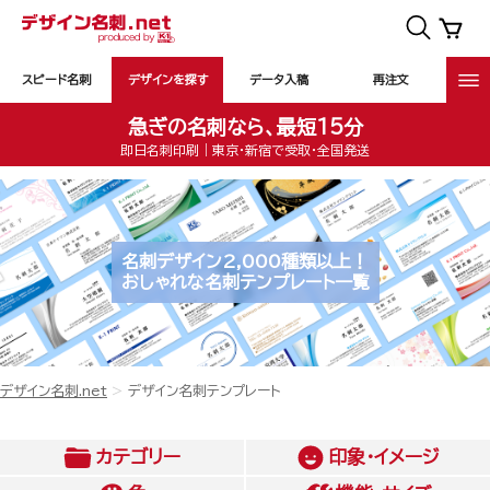
スピード名刺
デザインを探す
データ入稿
再注文
急ぎの名刺なら、最短15分
即日名刺印刷｜東京・新宿で受取・全国発送
名刺デザイン2,000種類以上！
おしゃれな名刺テンプレート一覧
デザイン名刺.net
デザイン名刺テンプレート
カテゴリー
印象・イメージ