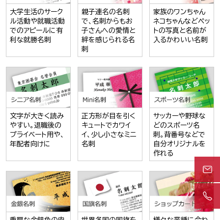
大学生活のサーク
親子連名の名刺
家族のワンちゃん
ル活動や就職活動
で、名刺からもお
ネコちゃんなどペッ
でのアピールに有
子さんへの愛情と
トの写真と名前が
利な就勝名刺
絆を感じられる名
入るかわいい名刺
刺
文字が大きく読み
正方形が目を引く
サッカーや野球な
やすい。退職後の
キュートでカワイ
どのスポーツ名
プライベート用や、
イ、少し小さなミニ
刺。背番号などで
年配者向けに
名刺
自分オリジナルを
作れる
重厚な金銀色の肉
世界各国の国旗を
様々な業種に合わ