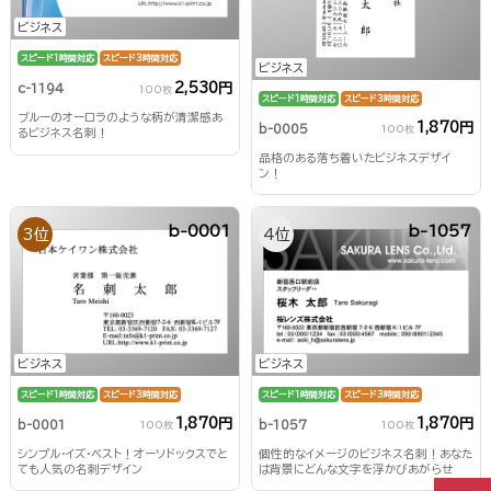
ビジネス
スピード1時間対応
スピード3時間対応
ビジネス
2,530円
c-1194
100枚
スピード1時間対応
スピード3時間対応
ブルーのオーロラのような柄が清潔感あ
1,870円
b-0005
100枚
るビジネス名刺！
品格のある落ち着いたビジネスデザイ
ン！
b-0001
b-1057
3位
4位
ビジネス
ビジネス
スピード1時間対応
スピード3時間対応
スピード1時間対応
スピード3時間対応
1,870円
1,870円
b-0001
b-1057
100枚
100枚
シンプル・イズ・ベスト！オーソドックスでと
個性的なイメージのビジネス名刺！あなた
ても人気の名刺デザイン
は背景にどんな文字を浮かびあがらせ
る？！