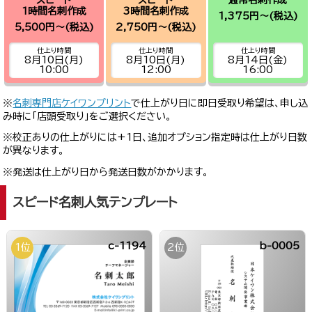
1時間名刺作成
3時間名刺作成
1,375円～
(税込)
5,500円～
(税込)
2,750円～
(税込)
仕上り時間
仕上り時間
仕上り時間
8月10日(月)
8月10日(月)
8月14日(金)
10:00
12:00
16:00
※
名刺専門店ケイワンプリント
で仕上がり日に即日受取り希望は、申し込
み時に「店頭受取り」をご選択ください。
※校正ありの仕上がりには+1日、追加オプション指定時は仕上がり日数
が異なります。
※発送は仕上がり日から発送日数がかかります。
スピード名刺人気テンプレート
c-1194
b-0005
1位
2位