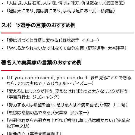
「人は城、人は石垣、人は堀、情けは味方、仇は敵なり」（武田信玄）
「運は天にあり、鎧は胸にあり、手柄は足にあり」（上杉謙信）
スポーツ選手の言葉のおすすめ例
「夢は近づくと目標に変わる」（野球選手 イチロー）
「やれるかやれないかではなくて自分次第」（野球選手 大谷翔平）
著名人や実業家の言葉のおすすめ例
「If you can dream it, you can do it. 夢を見ることができる
なら、それは実現できる」（ウォルト･ディズニー）
「変えるにはリスクが伴う。変えなければもっと大きなリスクが伴う」
（宇宙飛行士 ジョン・ヤング）
「努力する人は希望を語り、怠ける人は不満を語る」（作家 井上靖）
「無欲は怠惰の基である」（実業家 渋沢栄一）
「百遍倒れたら百遍立ち上がれ」「根無し草に花は咲かない」（実業家
松下幸之助）
「利他の心」（実業家稲盛和夫）