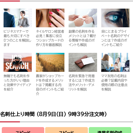
ビジネスマナーで
ネイルサロン経営者
副業の名刺を作る
目にとまるプライ
最も大切にすべき
必見！集客に役立
メリットとは？載せ
ベート名刺のデザイ
8つのことを解説し
つショップカードの
る情報や作成のポ
ンとは？作成のポ
ます
作り方を徹底解説
イントも解説
イントもご紹介
名刺を緊急で用意
無職でも名刺を作
農家がショップカー
ママ友用の名刺は
するには？作成方
った方がいい理由
ドを作成するメリッ
必要？記載内容や
法やメリット・デメ
と効果やアイディア
トは？掲載する内
使用の際の注意点
リットを解説
を紹介
容のポイントもご紹
を解説
介
名刺仕上り時間 (
8月9日(日) 9時39分
注文時)
スピード
スピード
通常名刺作成