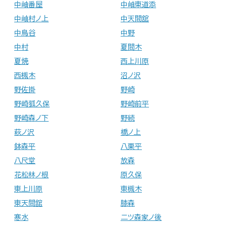
中岫番屋
中岫東道添
中岫村ノ上
中天間舘
中鳥谷
中野
中村
夏間木
夏焼
西上川原
西槻木
沼ノ沢
野佐掛
野崎
野崎狐久保
野崎前平
野崎森ノ下
野続
萩ノ沢
橋ノ上
鉢森平
八栗平
八尺堂
放森
花松林ノ根
原久保
東上川原
東槻木
東天間舘
膝森
寒水
二ツ森家ノ後