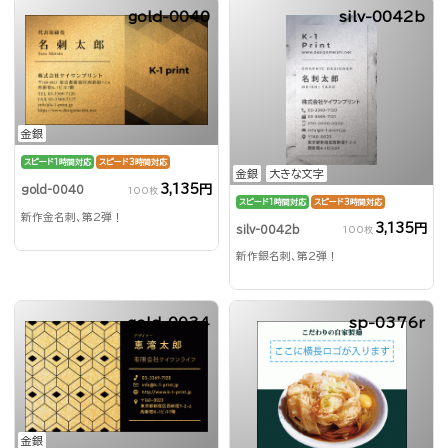
gold-0040
silv-0042b
金銀
スピード1時間対応
スピード3時間対応
金銀
大きな文字
3,135円
gold-0040
100枚
スピード1時間対応
スピード3時間対応
新作金名刺、第2弾！
3,135円
silv-0042b
100枚
新作銀名刺、第2弾！
gold-0034
sp-0376r
金銀