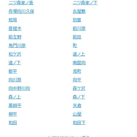
二ツ森家ノ表
二ツ森家ノ下
舟場向川久保
古屋敷
蛇坂
別曽
菩提木
前川原
前左野
前田
馬門川原
町
松ケ沢
道ノ上
道ノ下
南舘向
都平
見町
向川原
向平
向中野川向
森ケ沢
森ノ上
森ノ下
薬師平
矢倉
柳平
山屋
和田
和田下