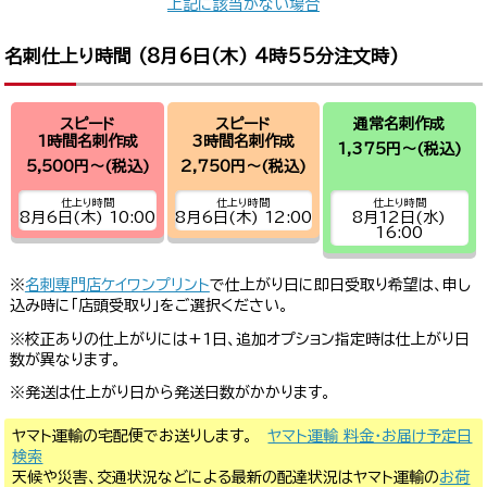
上記に該当がない場合
名刺仕上り時間 (
8月6日(木) 4時55分
注文時)
スピード
スピード
通常名刺作成
1時間名刺作成
3時間名刺作成
1,375円～
(税込)
5,500円～
(税込)
2,750円～
(税込)
仕上り時間
仕上り時間
仕上り時間
8月6日(木) 10:00
8月6日(木) 12:00
8月12日(水)
16:00
※
名刺専門店ケイワンプリント
で仕上がり日に即日受取り希望は、申し
込み時に「店頭受取り」をご選択ください。
※校正ありの仕上がりには+1日、追加オプション指定時は仕上がり日
数が異なります。
※発送は仕上がり日から発送日数がかかります。
ヤマト運輸の宅配便でお送りします。
ヤマト運輸 料金・お届け予定日
検索
天候や災害、交通状況などによる最新の配達状況はヤマト運輸の
お荷