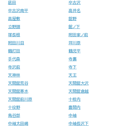
底田
卒古沢
卒古沢南平
高井名
高屋敷
舘野
立野頭
館ノ下
塚長根
附田家ノ前
附田川目
坪川原
鶴打田
鶴児平
手代森
寺裏
寺沢前
寺下
天神林
天王
天間舘荒谷
天間舘大沢
天間舘寒水
天間舘倉越
天間舘前川原
十枝内
十役野
豊間内
鳥谷部
中岫
中岫太田嶋
中岫長沢下