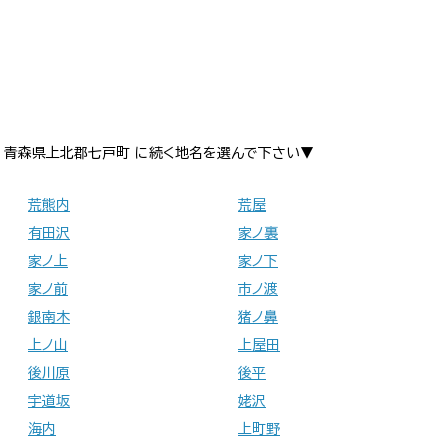
青森県上北郡七戸町 に続く地名を選んで下さい▼
荒熊内
荒屋
有田沢
家ノ裏
家ノ上
家ノ下
家ノ前
市ノ渡
銀南木
猪ノ鼻
上ノ山
上屋田
後川原
後平
宇道坂
姥沢
海内
上町野