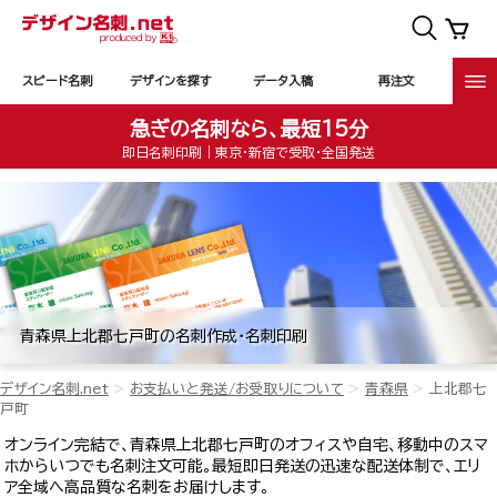
スピード名刺
デザインを探す
データ入稿
再注文
急ぎの名刺なら、最短15分
即日名刺印刷｜東京・新宿で受取・全国発送
青森県上北郡七戸町の名刺作成・名刺印刷
デザイン名刺.net
お支払いと発送/お受取りについて
青森県
上北郡七
戸町
オンライン完結で、青森県上北郡七戸町のオフィスや自宅、移動中のスマ
ホからいつでも名刺注文可能。最短即日発送の迅速な配送体制で、エリ
ア全域へ高品質な名刺をお届けします。