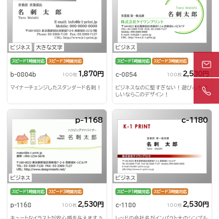
ビジネス
大きな文字
ビジネス
スピード1時間対応
スピード3時間対応
スピード1時間対応
スピード3時間対応
1,870円
2,530円
b-0804b
c-0854
100枚
100枚
マイナーチェンジしたスタンダード名刺！
ビジネスなのに堅すぎない！遊び心も欲
しいならこのデザイン！
p-1168
c-1180
ビジネス
ビジネス
スピード1時間対応
スピード3時間対応
スピード1時間対応
スピード3時間対応
2,530円
2,530円
p-1168
c-1180
100枚
100枚
キュートなイラストが安心感を与えます♪
レッドの会社名がインパクト大のシンプル