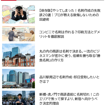
【保存版】やってしまった！名刺作成の失敗
談20選｜プロが教える後悔しないための
回避術
コンビニで名刺は作れる？印刷方法とデメ
リットを徹底解説
丸の内の商談は名刺で決まる。一流のビジ
ネスマンが密かに使う、信頼を勝ち取る「勝
負名刺」の作り方
品川駅周辺で名刺作成・即日受取したいと
きは？
新橋・虎ノ門で商談直前に名刺切れ！この
エリアで焦って探すより、新宿へ向かうべ
き決定的理由