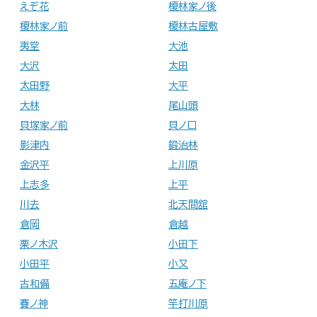
えぞ花
榎林家ノ後
榎林家ノ前
榎林古屋敷
夷堂
大池
大沢
太田
太田野
大平
大林
尾山頭
貝塚家ノ前
貝ノ口
影津内
鍛治林
金沢平
上川原
上志多
上平
川去
北天間舘
倉岡
倉越
栗ノ木沢
小田下
小田平
小又
古和備
五庵ノ下
賽ノ神
竿打川原