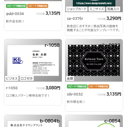
スピード1時間対応
スピード3時間対応
ショップカード
ミニサイズ
写真入り
3,135円
gold-0034
100枚
3,290円
sp-0376r
100枚
新作金名刺！
飲食店におすすめ！商品写真の画像を
掲載することが可能なテンプレートです。
r-1058
silv-0032
ビジネス
ロゴ付き
金銀
スピード1時間対応
スピード3時間対応
3,080円
r-1058
100枚
3,135円
silv-0032
100枚
ロゴ挿入パターン専用名刺です！
新作銀名刺！
b-0804b
c-0854