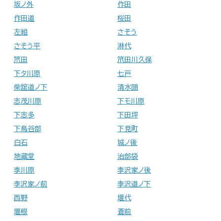
坂ノ外
作田
作田道
桜田
左組
さそう
さそう平
淋代
笊田
笊田川久保
下タ川原
七戸
柴舘道ノ下
清水頭
志茂川原
下モ川原
下志多
下田坪
下鳥谷部
下見町
白石
城ノ後
地蔵堂
治部袋
李川原
李沢家ノ後
李沢家ノ前
李沢道ノ下
西野
堰代
堰根
蒼前