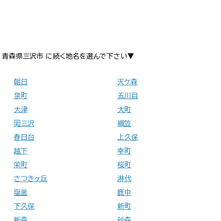
青森県三沢市 に続く地名を選んで下さい▼
朝日
天ケ森
泉町
五川目
大津
大町
岡三沢
織笠
春日台
上久保
越下
幸町
栄町
桜町
さつきヶ丘
淋代
塩釜
鹿中
下久保
新町
新森
砂森