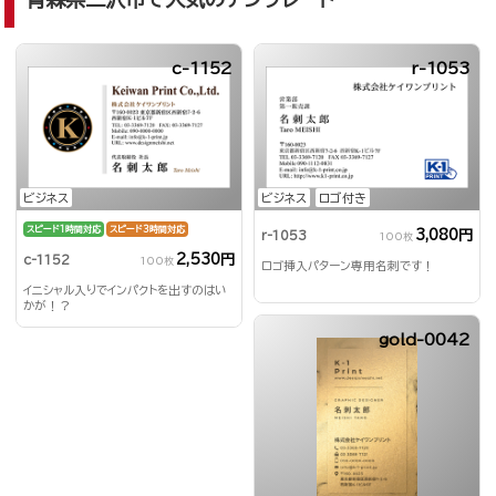
c-1152
r-1053
ビジネス
ビジネス
ロゴ付き
スピード1時間対応
スピード3時間対応
3,080円
r-1053
100枚
2,530円
c-1152
100枚
ロゴ挿入パターン専用名刺です！
イニシャル入りでインパクトを出すのはい
かが！？
gold-0042