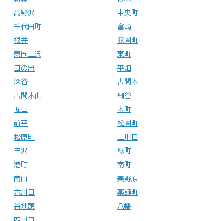
高野沢
中央町
千代田町
富崎
根井
花園町
東岡三沢
東町
日の出
平畑
深谷
古間木
古間木山
細谷
堀口
本町
前平
松園町
松原町
三川目
三沢
緑町
港町
南町
南山
美野原
六川目
薬師町
谷地頭
八幡
四川目