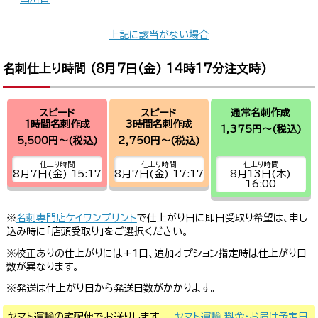
上記に該当がない場合
名刺仕上り時間 (
8月7日(金) 14時17分
注文時)
スピード
スピード
通常名刺作成
1時間名刺作成
3時間名刺作成
1,375円～
(税込)
5,500円～
(税込)
2,750円～
(税込)
仕上り時間
仕上り時間
仕上り時間
8月7日(金) 15:17
8月7日(金) 17:17
8月13日(木)
16:00
※
名刺専門店ケイワンプリント
で仕上がり日に即日受取り希望は、申し
込み時に「店頭受取り」をご選択ください。
※校正ありの仕上がりには+1日、追加オプション指定時は仕上がり日
数が異なります。
※発送は仕上がり日から発送日数がかかります。
ヤマト運輸の宅配便でお送りします。
ヤマト運輸 料金・お届け予定日