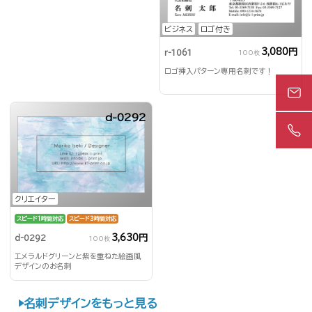
ビジネス
ロゴ付き
3,080円
r-1061
100枚
ロゴ挿入パターン専用名刺です！
d-0292
クリエイター
スピード1時間対応
スピード3時間対応
3,630円
d-0292
100枚
エメラルドグリーンと紫を重ねた絵画風
デザインのお名刺
名刺デザインをもっと見る