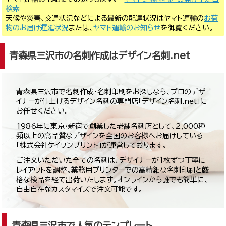
検索
天候や災害、交通状況などによる最新の配達状況はヤマト運輸の
お荷
物のお届け遅延状況
または、
ヤマト運輸のお知らせ
を御覧ください。
青森県三沢市の名刺作成はデザイン名刺.net
青森県三沢市で名刺作成・名刺印刷をお探しなら、プロのデザ
イナーが仕上げるデザイン名刺の専門店「デザイン名刺.net」に
お任せください。
1986年に東京・新宿で創業した老舗名刺店として、2,000種
類以上の高品質なデザインを全国のお客様へお届けしている
「株式会社ケイワンプリント」が運営しております。
ご注文いただいた全ての名刺は、デザイナーが1枚ずつ丁寧に
レイアウトを調整。業務用プリンターでの高精細な名刺印刷と厳
格な検品を経て出荷いたします。オンラインから誰でも簡単に、
自由自在なカスタマイズで注文可能です。
青森県三沢市で人気のテンプレート