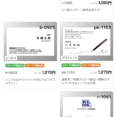
3,080円
r-1065
100枚
ロゴ挿入パターン専用名刺です！
b-0925
pk-1153
プライベート
ビジネス
スピード1時間対応
スピード3時間対応
スピード1時間対応
スピード3時間対応
1,870円
1,870円
pk-1153
b-0925
100枚
100枚
建築家？物書きさん？幅弘い職業の方
シンプルながらメリハリの効いたビジネス
にマッチするシンプルな名刺
デザイン！
r-1061