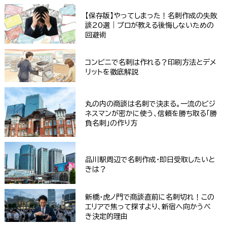
【保存版】やってしまった！名刺作成の失敗
談20選｜プロが教える後悔しないための
回避術
コンビニで名刺は作れる？印刷方法とデメ
リットを徹底解説
丸の内の商談は名刺で決まる。一流のビジ
ネスマンが密かに使う、信頼を勝ち取る「勝
負名刺」の作り方
品川駅周辺で名刺作成・即日受取したいと
きは？
新橋・虎ノ門で商談直前に名刺切れ！この
エリアで焦って探すより、新宿へ向かうべ
き決定的理由