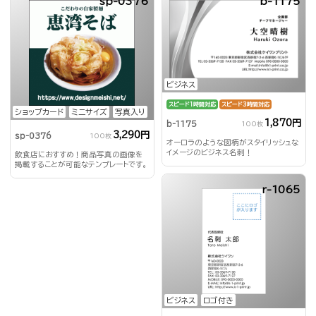
sp-0376
b-1175
ビジネス
スピード1時間対応
スピード3時間対応
ショップカード
ミニサイズ
写真入り
1,870円
b-1175
100枚
3,290円
sp-0376
100枚
オーロラのような図柄がスタイリッシュな
イメージのビジネス名刺！
飲食店におすすめ！商品写真の画像を
掲載することが可能なテンプレートです。
r-1065
ビジネス
ロゴ付き