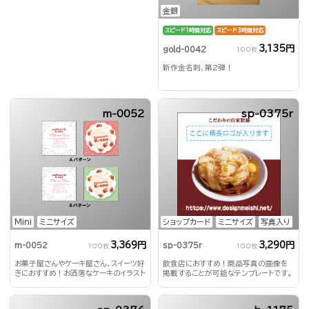
金銀
スピード1時間対応
スピード3時間対応
3,135円
gold-0042
100枚
新作金名刺、第2弾！
m-0052
sp-0375r
Mini
ミニサイズ
ショップカード
ミニサイズ
写真入り
3,369円
3,290円
m-0052
sp-0375r
100枚
100枚
お菓子屋さんやケーキ屋さん、スイーツ好
飲食店におすすめ！商品写真の画像を
きにおすすめ！お洒落なケーキのイラスト
掲載することが可能なテンプレートです。
とポップな色合いが魅力