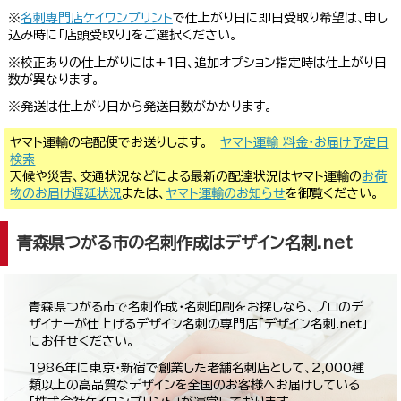
※
名刺専門店ケイワンプリント
で仕上がり日に即日受取り希望は、申し
込み時に「店頭受取り」をご選択ください。
※校正ありの仕上がりには+1日、追加オプション指定時は仕上がり日
数が異なります。
※発送は仕上がり日から発送日数がかかります。
ヤマト運輸の宅配便でお送りします。
ヤマト運輸 料金・お届け予定日
検索
天候や災害、交通状況などによる最新の配達状況はヤマト運輸の
お荷
物のお届け遅延状況
または、
ヤマト運輸のお知らせ
を御覧ください。
青森県つがる市の名刺作成はデザイン名刺.net
青森県つがる市で名刺作成・名刺印刷をお探しなら、プロのデ
ザイナーが仕上げるデザイン名刺の専門店「デザイン名刺.net」
にお任せください。
1986年に東京・新宿で創業した老舗名刺店として、2,000種
類以上の高品質なデザインを全国のお客様へお届けしている