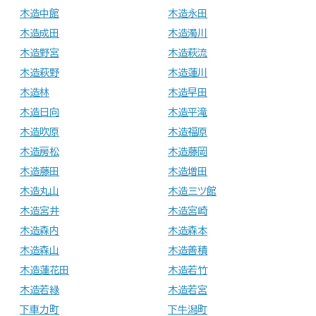
木造中館
木造永田
木造成田
木造濁川
木造野宮
木造萩流
木造萩野
木造蓮川
木造林
木造早田
木造日向
木造平滝
木造吹原
木造福原
木造房松
木造藤岡
木造藤田
木造増田
木造丸山
木造三ツ館
木造宮井
木造宮崎
木造森内
木造森本
木造森山
木造善積
木造蓮花田
木造若竹
木造若緑
木造若宮
下車力町
下牛潟町