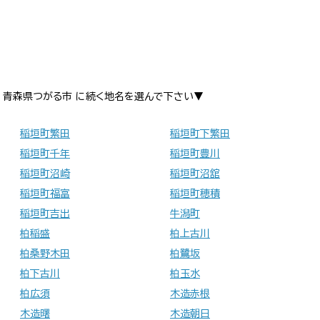
青森県つがる市 に続く地名を選んで下さい▼
稲垣町繁田
稲垣町下繁田
稲垣町千年
稲垣町豊川
稲垣町沼崎
稲垣町沼舘
稲垣町福富
稲垣町穂積
稲垣町吉出
牛潟町
柏稲盛
柏上古川
柏桑野木田
柏鷺坂
柏下古川
柏玉水
柏広須
木造赤根
木造曙
木造朝日