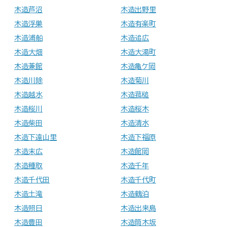
木造芦沼
木造出野里
木造浮巣
木造有楽町
木造浦船
木造追広
木造大畑
木造大湯町
木造兼館
木造亀ケ岡
木造川除
木造菊川
木造越水
木造菰槌
木造桜川
木造桜木
木造柴田
木造清水
木造下遠山里
木造下福原
木造末広
木造館岡
木造種取
木造千年
木造千代田
木造千代町
木造土滝
木造鶴泊
木造照日
木造出来島
木造豊田
木造筒木坂