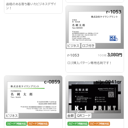
品格のある落ち着いたビジネスデザイ
ン！
r-1053
ビジネス
ロゴ付き
3,080円
r-1053
100枚
ロゴ挿入パターン専用名刺です！
c-0859
silv-0041qr
ビジネス
金銀
QRコード
スピード1時間対応
スピード3時間対応
スピード1時間対応
スピード3時間対応