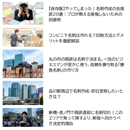
【保存版】やってしまった！名刺作成の失敗
談20選｜プロが教える後悔しないための
回避術
コンビニで名刺は作れる？印刷方法とデメ
リットを徹底解説
丸の内の商談は名刺で決まる。一流のビジ
ネスマンが密かに使う、信頼を勝ち取る「勝
負名刺」の作り方
品川駅周辺で名刺作成・即日受取したいと
きは？
新橋・虎ノ門で商談直前に名刺切れ！この
エリアで焦って探すより、新宿へ向かうべ
き決定的理由