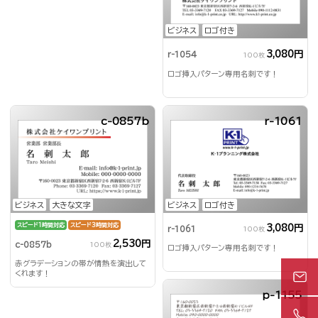
ビジネス
ロゴ付き
3,080円
r-1054
100枚
ロゴ挿入パターン専用名刺です！
c-0857b
r-1061
ビジネス
大きな文字
ビジネス
ロゴ付き
スピード1時間対応
スピード3時間対応
3,080円
r-1061
100枚
2,530円
c-0857b
100枚
ロゴ挿入パターン専用名刺です！
赤グラデーションの帯が情熱を演出して
くれます！
p-1155