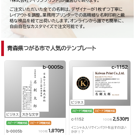
「株式会社ケイワンプリント」が運営しております。
ご注文いただいた全ての名刺は、デザイナーが1枚ずつ丁寧に
レイアウトを調整。業務用プリンターでの高精細な名刺印刷と厳
格な検品を経て出荷いたします。オンラインから誰でも簡単に、
自由自在なカスタマイズで注文可能です。
青森県つがる市で人気のテンプレート
b-0005b
c-1152
ビジネス
スピード1時間対応
スピード3時間対応
ビジネス
大きな文字
2,530円
c-1152
100枚
スピード1時間対応
スピード3時間対応
イニシャル入りでインパクトを出すのはい
1,870円
b-0005b
100枚
かが！？