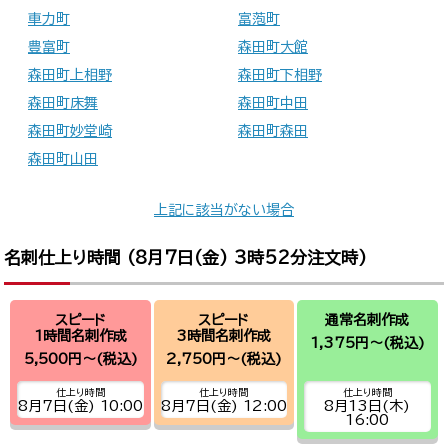
車力町
富萢町
豊富町
森田町大館
森田町上相野
森田町下相野
森田町床舞
森田町中田
森田町妙堂崎
森田町森田
森田町山田
上記に該当がない場合
名刺仕上り時間 (
8月7日(金) 3時52分
注文時)
スピード
スピード
通常名刺作成
1時間名刺作成
3時間名刺作成
1,375円～
(税込)
5,500円～
(税込)
2,750円～
(税込)
仕上り時間
仕上り時間
仕上り時間
8月7日(金) 10:00
8月7日(金) 12:00
8月13日(木)
16:00