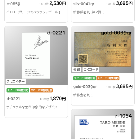
2,530円
3,685円
c-0859
silv-0041qr
100枚
100枚
イエローグリーンでハツラツアピール！
新作銀名刺、第2弾！
d-0221
gold-0039qr
金銀
QRコード
スピード1時間対応
スピード3時間対応
クリエイター
3,685円
gold-0039qr
100枚
スピード1時間対応
スピード3時間対応
新作金名刺！
1,870円
d-0221
100枚
ナチュラルな葉が印象的なデザイン
r-1054