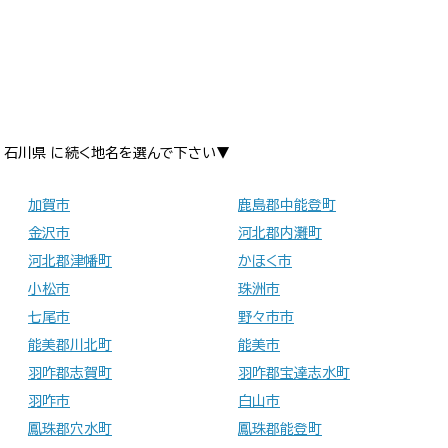
石川県 に続く地名を選んで下さい▼
加賀市
鹿島郡中能登町
金沢市
河北郡内灘町
河北郡津幡町
かほく市
小松市
珠洲市
七尾市
野々市市
能美郡川北町
能美市
羽咋郡志賀町
羽咋郡宝達志水町
羽咋市
白山市
鳳珠郡穴水町
鳳珠郡能登町