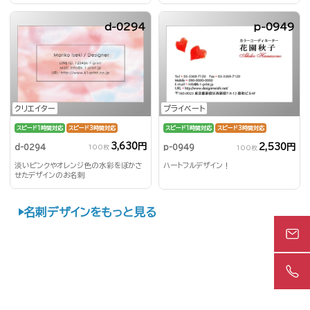
d-0294
p-0949
クリエイター
プライベート
スピード1時間対応
スピード3時間対応
スピード1時間対応
スピード3時間対応
3,630円
2,530円
d-0294
p-0949
100枚
100枚
淡いピンクやオレンジ色の水彩をぼかさ
ハートフルデザイン！
せたデザインのお名刺
名刺デザインをもっと見る