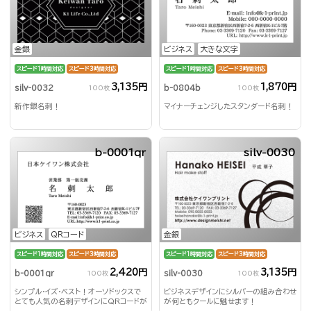
金銀
ビジネス
大きな文字
スピード1時間対応
スピード3時間対応
スピード1時間対応
スピード3時間対応
3,135円
1,870円
silv-0032
b-0804b
100枚
100枚
新作銀名刺！
マイナーチェンジしたスタンダード名刺！
b-0001qr
silv-0030
ビジネス
QRコード
金銀
スピード1時間対応
スピード3時間対応
スピード1時間対応
スピード3時間対応
2,420円
3,135円
b-0001qr
silv-0030
100枚
100枚
シンプル・イズ・ベスト！オーソドックスで
ビジネスデザインにシルバーの組み合わせ
とても人気の名刺デザインにQRコードが
が何ともクールに魅せます！
付いた高機能名刺