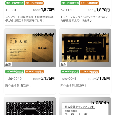
スピード1時間対応
スピード3時間対応
スピード1時間対応
スピード3時間対応
1,870円
1,870円
s-0001
pk-1138
100枚
100枚
スタンダードな就活名刺！就職活動は準
モノトーンなデザインがシックで落ち着い
備が命。就活名刺で差をつけろ！
た印象を与えてくれます♪
gold-0040
gold-0041
金銀
金銀
スピード1時間対応
スピード3時間対応
スピード1時間対応
スピード3時間対応
3,135円
3,135円
gold-0040
gold-0041
100枚
100枚
新作金名刺、第2弾！
新作金名刺、第2弾！
silv-0032
b-0804b