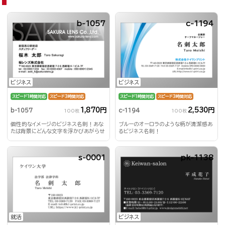
b-1057
c-1194
ビジネス
ビジネス
スピード1時間対応
スピード3時間対応
スピード1時間対応
スピード3時間対応
1,870円
2,530円
b-1057
c-1194
100枚
100枚
個性的なイメージのビジネス名刺！あな
ブルーのオーロラのような柄が清潔感あ
たは背景にどんな文字を浮かびあがらせ
るビジネス名刺！
る？！
s-0001
pk-1138
就活
ビジネス