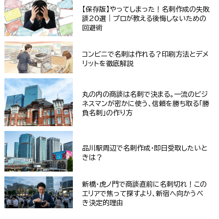
【保存版】やってしまった！名刺作成の失敗
談20選｜プロが教える後悔しないための
回避術
コンビニで名刺は作れる？印刷方法とデメ
リットを徹底解説
丸の内の商談は名刺で決まる。一流のビジ
ネスマンが密かに使う、信頼を勝ち取る「勝
負名刺」の作り方
品川駅周辺で名刺作成・即日受取したいと
きは？
新橋・虎ノ門で商談直前に名刺切れ！この
エリアで焦って探すより、新宿へ向かうべ
き決定的理由