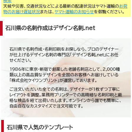
検索
天候や災害、交通状況などによる最新の配達状況はヤマト運輸の
お荷
物のお届け遅延状況
または、
ヤマト運輸のお知らせ
を御覧ください。
石川県の名刺作成はデザイン名刺.net
石川県で名刺作成・名刺印刷をお探しなら、プロのデザイナー
が仕上げるデザイン名刺の専門店「デザイン名刺.net」にお任
せください。
1986年に東京・新宿で創業した老舗名刺店として、2,000種
類以上の高品質なデザインを全国のお客様へお届けしている
「株式会社ケイワンプリント」が運営しております。
ご注文いただいた全ての名刺は、デザイナーが1枚ずつ丁寧に
レイアウトを調整。業務用プリンターでの高精細な名刺印刷と厳
格な検品を経て出荷いたします。オンラインから誰でも簡単に、
自由自在なカスタマイズで注文可能です。
石川県で人気のテンプレート