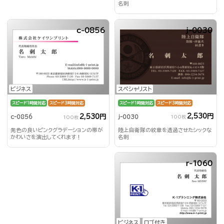
名刺
c-0856
j-0030
スペシャリスト
ビジネス
スピード1時間対応
スピード3時間対応
スピード1時間対応
スピード3時間対応
2,530円
2,530円
j-0030
c-0856
100枚
100枚
陸上自衛隊の紋章を透過させたシックな
発色の良いピンクグラデーションの帯が
名刺
かわいさを演出してくれます！
r-1060
ビジネス
ロゴ付き