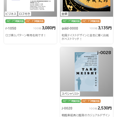
金銀
ビジネス
ロゴ付き
スピード1時間対応
スピード3時間対応
スピード1時間対応
スピード3時間対応
3,135円
3,080円
gold-0008
r-1058
100枚
100枚
和風テイストデザインと金色に輝く台紙
ロゴ挿入パターン専用名刺です！
がベストマッチ！
j-0028
スペシャリスト
スピード1時間対応
スピード3時間対応
2,530円
j-0028
100枚
戦艦乗組員と艦隊のカジュアルデザイン