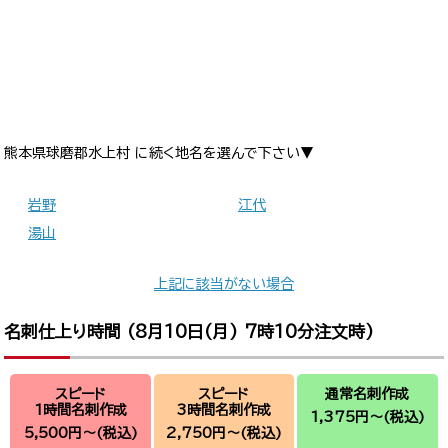
熊本県球磨郡水上村 に続く地名を選んで下さい▼
岩野
江代
湯山
上記に該当がない場合
名刺仕上り時間 (
8月10日(月) 7時10分
注文時)
スピード
スピード
通常名刺作成
1時間名刺作成
3時間名刺作成
1,375円～
(税込)
5,500円～
(税込)
2,750円～
(税込)