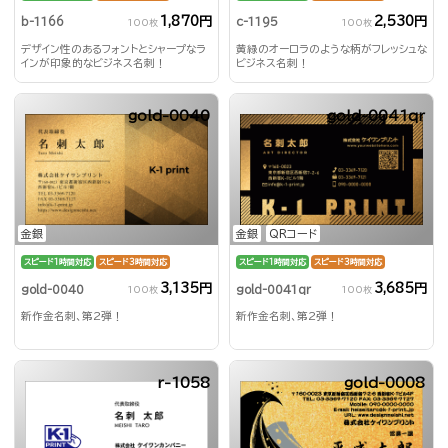
1,870円
2,530円
b-1166
c-1195
100枚
100枚
デザイン性のあるフォントとシャープなラ
黄緑のオーロラのような柄がフレッシュな
インが印象的なビジネス名刺！
ビジネス名刺！
gold-0040
gold-0041qr
金銀
金銀
QRコード
スピード1時間対応
スピード3時間対応
スピード1時間対応
スピード3時間対応
3,135円
3,685円
gold-0040
gold-0041qr
100枚
100枚
新作金名刺、第2弾！
新作金名刺、第2弾！
r-1058
gold-0008