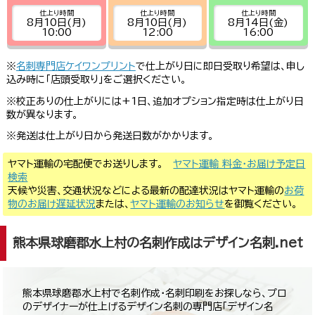
仕上り時間
仕上り時間
仕上り時間
8月10日(月)
8月10日(月)
8月14日(金)
10:00
12:00
16:00
※
名刺専門店ケイワンプリント
で仕上がり日に即日受取り希望は、申し
込み時に「店頭受取り」をご選択ください。
※校正ありの仕上がりには+1日、追加オプション指定時は仕上がり日
数が異なります。
※発送は仕上がり日から発送日数がかかります。
ヤマト運輸の宅配便でお送りします。
ヤマト運輸 料金・お届け予定日
検索
天候や災害、交通状況などによる最新の配達状況はヤマト運輸の
お荷
物のお届け遅延状況
または、
ヤマト運輸のお知らせ
を御覧ください。
熊本県球磨郡水上村の名刺作成はデザイン名刺.net
熊本県球磨郡水上村で名刺作成・名刺印刷をお探しなら、プロ
のデザイナーが仕上げるデザイン名刺の専門店「デザイン名