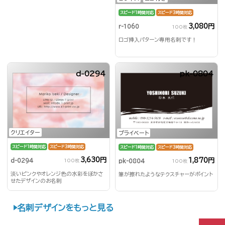
スピード1時間対応
スピード3時間対応
3,080円
r-1060
100枚
ロゴ挿入パターン専用名刺です！
d-0294
pk-0804
クリエイター
プライベート
スピード1時間対応
スピード3時間対応
スピード1時間対応
スピード3時間対応
3,630円
1,870円
d-0294
pk-0804
100枚
100枚
淡いピンクやオレンジ色の水彩をぼかさ
筆が擦れたようなテクスチャーがポイント
せたデザインのお名刺
名刺デザインをもっと見る