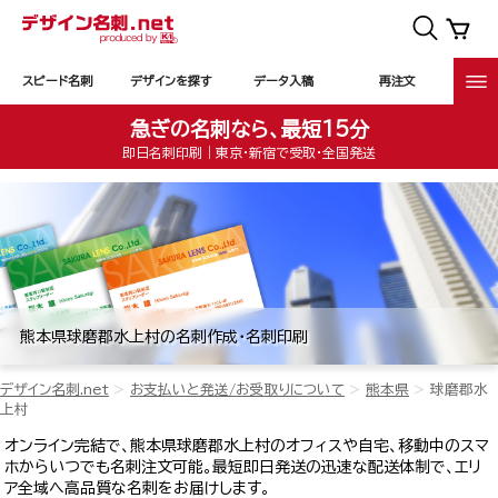
スピード名刺
デザインを探す
データ入稿
再注文
急ぎの名刺なら、最短15分
即日名刺印刷｜東京・新宿で受取・全国発送
熊本県球磨郡水上村の名刺作成・名刺印刷
デザイン名刺.net
お支払いと発送/お受取りについて
熊本県
球磨郡水
上村
オンライン完結で、熊本県球磨郡水上村のオフィスや自宅、移動中のスマ
ホからいつでも名刺注文可能。最短即日発送の迅速な配送体制で、エリ
ア全域へ高品質な名刺をお届けします。