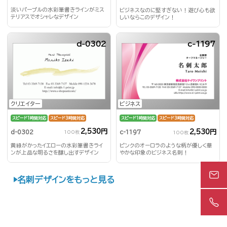
淡いパープルの水彩筆書きラインがミス
ビジネスなのに堅すぎない！遊び心も欲
テリアスでオシャレなデザイン
しいならこのデザイン！
d-0302
c-1197
クリエイター
ビジネス
スピード1時間対応
スピード3時間対応
スピード1時間対応
スピード3時間対応
2,530円
2,530円
d-0302
c-1197
100枚
100枚
黄緑がかったイエローの水彩筆書きライ
ピンクのオーロラのような柄が優しく華
ンが上品な明るさを醸し出すデザイン
やかな印象のビジネス名刺！
名刺デザインをもっと見る