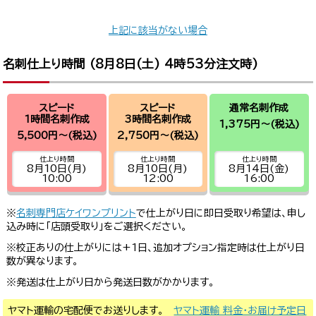
上記に該当がない場合
名刺仕上り時間 (
8月8日(土) 4時53分
注文時)
スピード
スピード
通常名刺作成
1時間名刺作成
3時間名刺作成
1,375円～
(税込)
5,500円～
(税込)
2,750円～
(税込)
仕上り時間
仕上り時間
仕上り時間
8月10日(月)
8月10日(月)
8月14日(金)
10:00
12:00
16:00
※
名刺専門店ケイワンプリント
で仕上がり日に即日受取り希望は、申し
込み時に「店頭受取り」をご選択ください。
※校正ありの仕上がりには+1日、追加オプション指定時は仕上がり日
数が異なります。
※発送は仕上がり日から発送日数がかかります。
ヤマト運輸の宅配便でお送りします。
ヤマト運輸 料金・お届け予定日