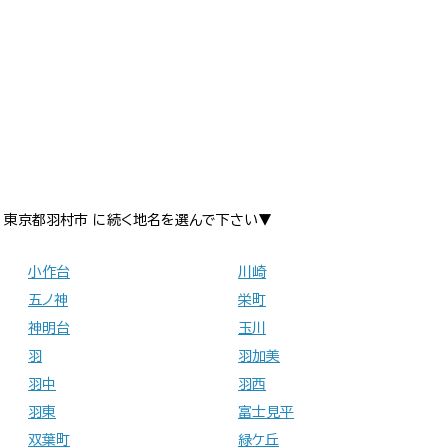
東京都羽村市 に続く地名を選んで下さい▼
小作台
川崎
五ノ神
栄町
神明台
玉川
羽
羽加美
羽中
羽西
羽東
富士見平
双葉町
緑ケ丘