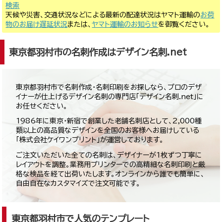
検索
天候や災害、交通状況などによる最新の配達状況はヤマト運輸の
お荷
物のお届け遅延状況
または、
ヤマト運輸のお知らせ
を御覧ください。
東京都羽村市の名刺作成はデザイン名刺.net
東京都羽村市で名刺作成・名刺印刷をお探しなら、プロのデザ
イナーが仕上げるデザイン名刺の専門店「デザイン名刺.net」に
お任せください。
1986年に東京・新宿で創業した老舗名刺店として、2,000種
類以上の高品質なデザインを全国のお客様へお届けしている
「株式会社ケイワンプリント」が運営しております。
ご注文いただいた全ての名刺は、デザイナーが1枚ずつ丁寧に
レイアウトを調整。業務用プリンターでの高精細な名刺印刷と厳
格な検品を経て出荷いたします。オンラインから誰でも簡単に、
自由自在なカスタマイズで注文可能です。
東京都羽村市で人気のテンプレート