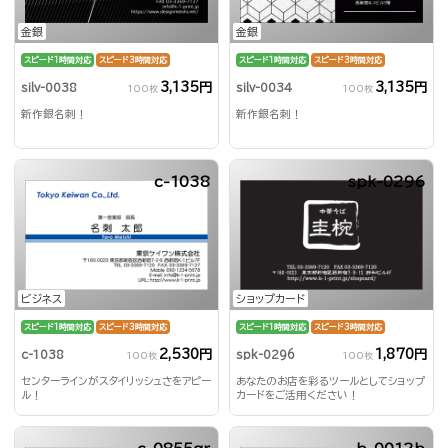
金銀
金銀
スピード1時間対応
スピード3時間対応
スピード1時間対応
スピード3時間対応
3,135円
3,135円
silv-0038
silv-0034
100枚
100枚
新作銀名刺！
新作銀名刺！
c-1038
spk-0296
ビジネス
ショップカード
スピード1時間対応
スピード3時間対応
スピード1時間対応
スピード3時間対応
2,530円
1,870円
c-1038
spk-0296
100枚
100枚
センターラインがスタイリッシュさをアピー
あなたのお店を彩るツールとしてショップ
ル！
カードをご活用ください！