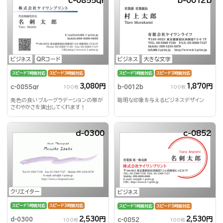
c-0855qr
b-0012b
ビジネス
QRコード
ビジネス
大きな文字
スピード1時間対応
スピード3時間対応
スピード1時間対応
スピード3時間対応
3,080円
1,870円
c-0855qr
b-0012b
100枚
100枚
発色の良いブルーグラデーションの帯が
聡明な印象を与えるビジネスデザイン
さわやかさを演出してくれます！
d-0300
c-0852
クリエイター
ビジネス
スピード1時間対応
スピード3時間対応
スピード1時間対応
スピード3時間対応
2,530円
2,530円
d-0300
c-0852
100枚
100枚