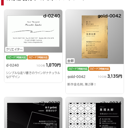
d-0240
gold-0042
クリエイター
スピード1時間対応
スピード3時間対応
金銀
1,870円
d-0240
100枚
スピード1時間対応
スピード3時間対応
シンプルな走り書きのラインがナチュラル
3,135円
gold-0042
なデザイン
100枚
新作金名刺、第2弾！
silv-0038
silv-0034