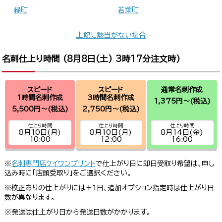
緑町
若葉町
上記に該当がない場合
名刺仕上り時間 (
8月8日(土) 3時17分
注文時)
スピード
スピード
通常名刺作成
1時間名刺作成
3時間名刺作成
1,375円～
(税込)
5,500円～
(税込)
2,750円～
(税込)
仕上り時間
仕上り時間
仕上り時間
8月10日(月)
8月10日(月)
8月14日(金)
10:00
12:00
16:00
※
名刺専門店ケイワンプリント
で仕上がり日に即日受取り希望は、申し
込み時に「店頭受取り」をご選択ください。
※校正ありの仕上がりには+1日、追加オプション指定時は仕上がり日
数が異なります。
※発送は仕上がり日から発送日数がかかります。