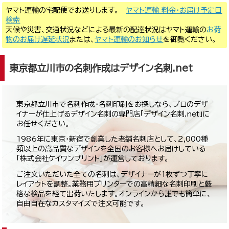
ヤマト運輸の宅配便でお送りします。
ヤマト運輸 料金・お届け予定日
検索
天候や災害、交通状況などによる最新の配達状況はヤマト運輸の
お荷
物のお届け遅延状況
または、
ヤマト運輸のお知らせ
を御覧ください。
東京都立川市の名刺作成はデザイン名刺.net
東京都立川市で名刺作成・名刺印刷をお探しなら、プロのデザ
イナーが仕上げるデザイン名刺の専門店「デザイン名刺.net」に
お任せください。
1986年に東京・新宿で創業した老舗名刺店として、2,000種
類以上の高品質なデザインを全国のお客様へお届けしている
「株式会社ケイワンプリント」が運営しております。
ご注文いただいた全ての名刺は、デザイナーが1枚ずつ丁寧に
レイアウトを調整。業務用プリンターでの高精細な名刺印刷と厳
格な検品を経て出荷いたします。オンラインから誰でも簡単に、
自由自在なカスタマイズで注文可能です。