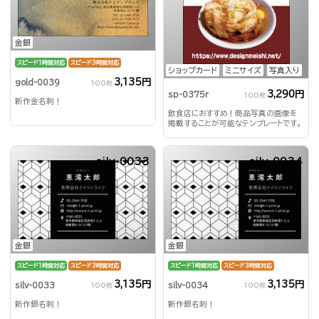
金銀
スピード1時間対応
スピード3時間対応
ショップカード
ミニサイズ
写真入り
3,135円
gold-0039
100枚
3,290円
sp-0375r
100枚
新作金名刺！
飲食店におすすめ！商品写真の画像を
掲載することが可能なテンプレートです。
silv-0033
silv-0034
金銀
金銀
スピード1時間対応
スピード3時間対応
スピード1時間対応
スピード3時間対応
3,135円
3,135円
silv-0033
silv-0034
100枚
100枚
新作銀名刺！
新作銀名刺！