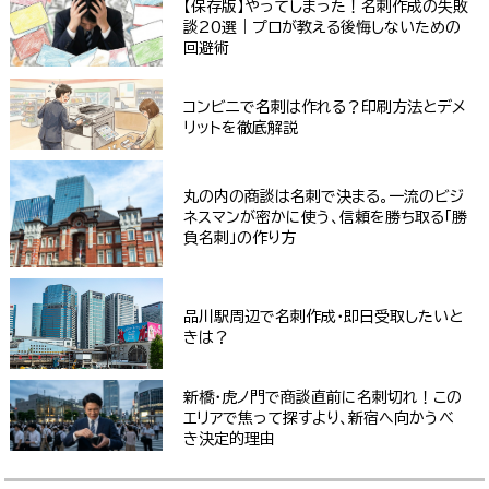
【保存版】やってしまった！名刺作成の失敗
談20選｜プロが教える後悔しないための
回避術
コンビニで名刺は作れる？印刷方法とデメ
リットを徹底解説
丸の内の商談は名刺で決まる。一流のビジ
ネスマンが密かに使う、信頼を勝ち取る「勝
負名刺」の作り方
品川駅周辺で名刺作成・即日受取したいと
きは？
新橋・虎ノ門で商談直前に名刺切れ！この
エリアで焦って探すより、新宿へ向かうべ
き決定的理由