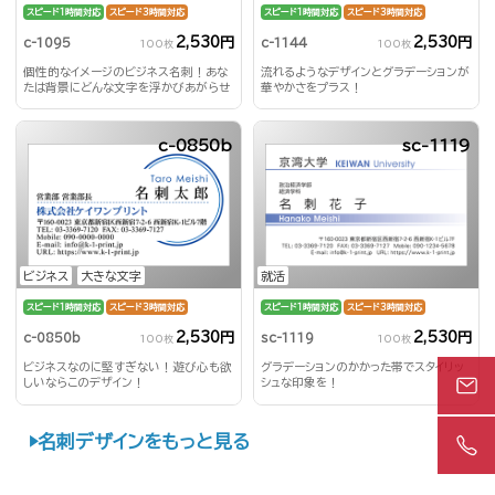
スピード1時間対応
スピード3時間対応
スピード1時間対応
スピード3時間対応
2,530円
2,530円
c-1095
c-1144
100枚
100枚
個性的なイメージのビジネス名刺！あな
流れるようなデザインとグラデーションが
たは背景にどんな文字を浮かびあがらせ
華やかさをプラス！
る？！
c-0850b
sc-1119
ビジネス
大きな文字
就活
スピード1時間対応
スピード3時間対応
スピード1時間対応
スピード3時間対応
2,530円
2,530円
c-0850b
sc-1119
100枚
100枚
ビジネスなのに堅すぎない！遊び心も欲
グラデーションのかかった帯でスタイリッ
しいならこのデザイン！
シュな印象を！
名刺デザインをもっと見る