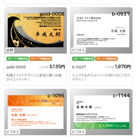
gold-0008
b-0937
金銀
ビジネス
スピード1時間対応
スピード3時間対応
スピード1時間対応
スピード3時間対応
3,135円
1,870円
gold-0008
b-0937
100枚
100枚
和風テイストデザインと金色に輝く台紙
シンプルながらメリハリの効いたビジネス
がベストマッチ！
デザイン！
c-1095
c-1144
ビジネス
ビジネス