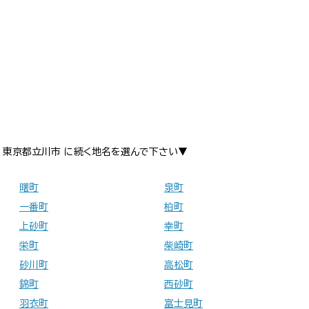
東京都立川市 に続く地名を選んで下さい▼
曙町
泉町
一番町
柏町
上砂町
幸町
栄町
柴崎町
砂川町
高松町
錦町
西砂町
羽衣町
富士見町