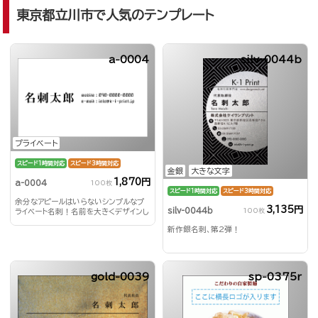
東京都立川市で人気のテンプレート
a-0004
silv-0044b
プライベート
スピード1時間対応
スピード3時間対応
金銀
大きな文字
1,870円
a-0004
100枚
スピード1時間対応
スピード3時間対応
余分なアピールはいらないシンプルなプ
3,135円
silv-0044b
100枚
ライベート名刺！名前を大きくデザインし
て印象付ける！
新作銀名刺、第2弾！
gold-0039
sp-0375r