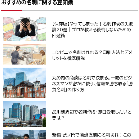
おすすめの名刺に関する豆知識
【保存版】やってしまった！名刺作成の失敗
談20選｜プロが教える後悔しないための
回避術
コンビニで名刺は作れる？印刷方法とデメ
リットを徹底解説
丸の内の商談は名刺で決まる。一流のビジ
ネスマンが密かに使う、信頼を勝ち取る「勝
負名刺」の作り方
品川駅周辺で名刺作成・即日受取したいと
きは？
新橋・虎ノ門で商談直前に名刺切れ！この