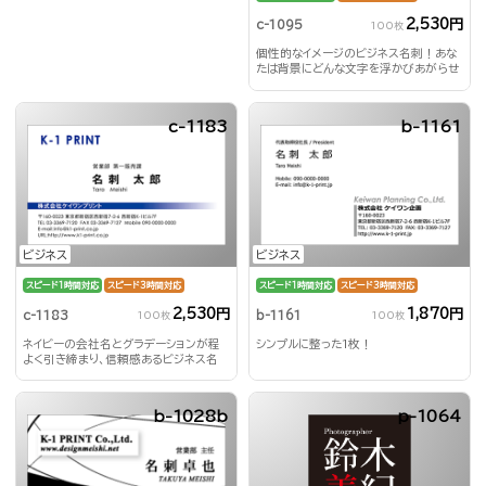
2,530円
c-1095
100枚
個性的なイメージのビジネス名刺！あな
たは背景にどんな文字を浮かびあがらせ
る？！
c-1183
b-1161
ビジネス
ビジネス
スピード1時間対応
スピード3時間対応
スピード1時間対応
スピード3時間対応
2,530円
1,870円
c-1183
b-1161
100枚
100枚
ネイビーの会社名とグラデーションが程
シンプルに整った1枚！
よく引き締まり、信頼感あるビジネス名
刺！
b-1028b
p-1064