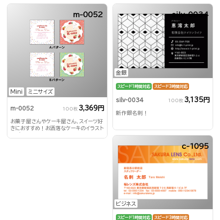
m-0052
silv-0034
金銀
スピード1時間対応
スピード3時間対応
Mini
ミニサイズ
3,135円
silv-0034
100枚
3,369円
m-0052
100枚
新作銀名刺！
お菓子屋さんやケーキ屋さん、スイーツ好
きにおすすめ！お洒落なケーキのイラスト
とポップな色合いが魅力
c-1095
ビジネス
スピード1時間対応
スピード3時間対応