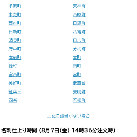
多磨町
天神町
東芝町
西原町
西府町
日鋼町
日新町
八幡町
晴見町
日吉町
府中町
分梅町
本宿町
本町
緑町
南町
宮西町
宮町
美好町
武蔵台
紅葉丘
矢崎町
四谷
若松町
上記に該当がない場合
名刺仕上り時間 (
8月7日(金) 14時36分
注文時)