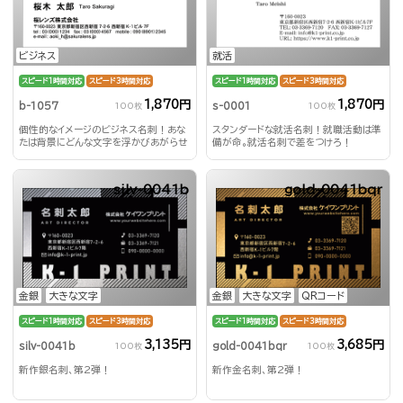
ビジネス
就活
スピード1時間対応
スピード3時間対応
スピード1時間対応
スピード3時間対応
1,870円
1,870円
b-1057
s-0001
100枚
100枚
個性的なイメージのビジネス名刺！あな
スタンダードな就活名刺！就職活動は準
たは背景にどんな文字を浮かびあがらせ
備が命。就活名刺で差をつけろ！
る？！
silv-0041b
gold-0041bqr
金銀
大きな文字
金銀
大きな文字
QRコード
スピード1時間対応
スピード3時間対応
スピード1時間対応
スピード3時間対応
3,135円
3,685円
silv-0041b
gold-0041bqr
100枚
100枚
新作銀名刺、第2弾！
新作金名刺、第2弾！