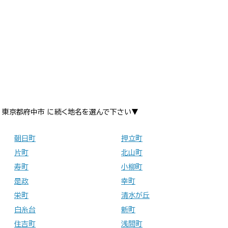
東京都府中市 に続く地名を選んで下さい▼
朝日町
押立町
片町
北山町
寿町
小柳町
是政
幸町
栄町
清水が丘
白糸台
新町
住吉町
浅間町