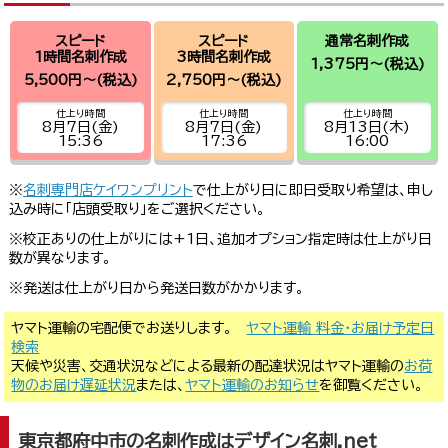
スピード
スピード
通常名刺作成
1時間名刺作成
3時間名刺作成
1,375円～
(税込)
5,500円～
(税込)
2,750円～
(税込)
仕上り時間
仕上り時間
仕上り時間
8月7日(金)
8月7日(金)
8月13日(木)
15:36
17:36
16:00
※
名刺専門店ケイワンプリント
で仕上がり日に即日受取り希望は、申し
込み時に「店頭受取り」をご選択ください。
※校正ありの仕上がりには+1日、追加オプション指定時は仕上がり日
数が異なります。
※発送は仕上がり日から発送日数がかかります。
ヤマト運輸の宅配便でお送りします。
ヤマト運輸 料金・お届け予定日
検索
天候や災害、交通状況などによる最新の配達状況はヤマト運輸の
お荷
物のお届け遅延状況
または、
ヤマト運輸のお知らせ
を御覧ください。
東京都府中市の名刺作成はデザイン名刺.net