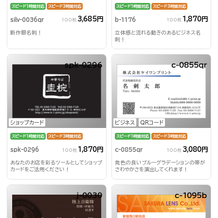
スピード1時間対応
スピード3時間対応
スピード1時間対応
スピード3時間対応
3,685円
1,870円
silv-0036qr
b-1176
100枚
100枚
新作銀名刺！
立体感と流れる動きのあるビジネス名
刺！
spk-0296
c-0855qr
ショップカード
ビジネス
QRコード
スピード1時間対応
スピード3時間対応
スピード1時間対応
スピード3時間対応
1,870円
3,080円
spk-0296
c-0855qr
100枚
100枚
あなたのお店を彩るツールとしてショップ
発色の良いブルーグラデーションの帯が
カードをご活用ください！
さわやかさを演出してくれます！
j-0030
c-1095b