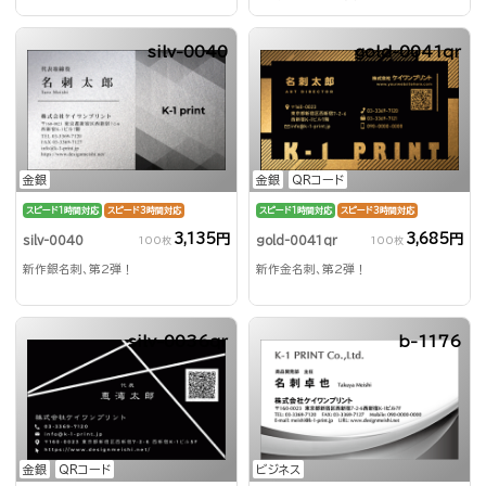
る？！
silv-0040
gold-0041qr
金銀
金銀
QRコード
スピード1時間対応
スピード3時間対応
スピード1時間対応
スピード3時間対応
3,135円
3,685円
silv-0040
gold-0041qr
100枚
100枚
新作銀名刺、第2弾！
新作金名刺、第2弾！
silv-0036qr
b-1176
金銀
QRコード
ビジネス