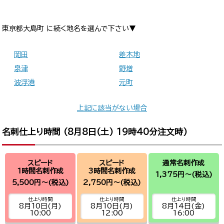
東京都大島町 に続く地名を選んで下さい▼
岡田
差木地
泉津
野増
波浮港
元町
上記に該当がない場合
名刺仕上り時間 (
8月8日(土) 19時40分
注文時)
スピード
スピード
通常名刺作成
1時間名刺作成
3時間名刺作成
1,375円～
(税込)
5,500円～
(税込)
2,750円～
(税込)
仕上り時間
仕上り時間
仕上り時間
8月10日(月)
8月10日(月)
8月14日(金)
10:00
12:00
16:00