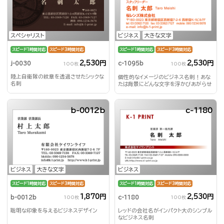
スペシャリスト
ビジネス
大きな文字
スピード1時間対応
スピード3時間対応
スピード1時間対応
スピード3時間対応
2,530円
2,530円
j-0030
c-1095b
100枚
100枚
陸上自衛隊の紋章を透過させたシックな
個性的なイメージのビジネス名刺！あな
名刺
たは背景にどんな文字を浮かびあがらせ
る？！
b-0012b
c-1180
ビジネス
大きな文字
ビジネス
スピード1時間対応
スピード3時間対応
スピード1時間対応
スピード3時間対応
1,870円
2,530円
b-0012b
c-1180
100枚
100枚
聡明な印象を与えるビジネスデザイン
レッドの会社名がインパクト大のシンプル
なビジネス名刺