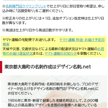
※
名刺専門店ケイワンプリント
で仕上がり日に即日受取り希望は、申し
込み時に「店頭受取り」をご選択ください。
※校正ありの仕上がりには+1日、追加オプション指定時は仕上がり日
数が異なります。
※発送は仕上がり日から発送日数がかかります。
ヤマト運輸の宅配便でお送りします。
ヤマト運輸 料金・お届け予定日
検索
天候や災害、交通状況などによる最新の配達状況はヤマト運輸の
お荷
物のお届け遅延状況
または、
ヤマト運輸のお知らせ
を御覧ください。
東京都大島町の名刺作成はデザイン名刺.net
東京都大島町で名刺作成・名刺印刷をお探しなら、プロのデザ
イナーが仕上げるデザイン名刺の専門店「デザイン名刺.net」に
お任せください。
1986年に東京・新宿で創業した老舗名刺店として、2,000種
類以上の高品質なデザインを全国のお客様へお届けしている