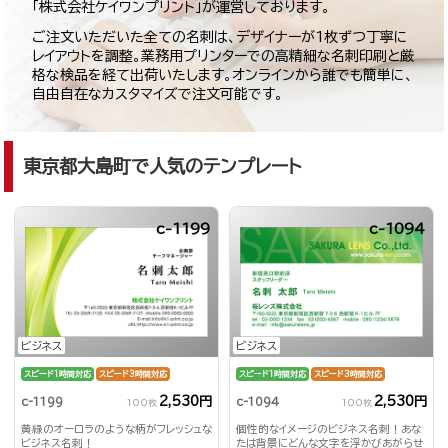
「株式会社ケイワンプリント」が運営しております。
ご注文いただいた全ての名刺は、デザイナーが1枚ずつ丁寧に
レイアウトを調整。業務用プリンターでの高精細な名刺印刷と厳
格な検品を経て出荷いたします。オンラインから誰でも簡単に、
自由自在なカスタマイズで注文可能です。
東京都大島町で人気のテンプレート
c-1199
c-1094
ビジネス
ビジネス
スピード1時間対応
スピード3時間対応
スピード1時間対応
スピード3時間対応
2,530円
2,530円
c-1199
c-1094
100枚
100枚
黄緑のオーロラのような柄がフレッシュな
個性的なイメージのビジネス名刺！あな
ビジネス名刺！
たは背景にどんな文字を浮かびあがらせ