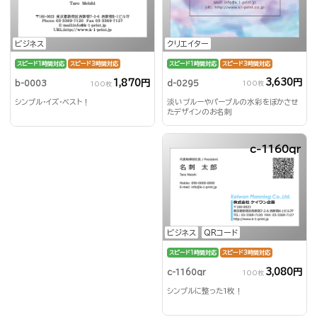
クリエイター
ビジネス
スピード1時間対応
スピード3時間対応
スピード1時間対応
スピード3時間対応
3,630円
1,870円
d-0295
b-0003
100枚
100枚
淡いブルーやパープルの水彩をぼかさせ
シンプル・イズ・ベスト！
たデザインのお名刺
c-1160qr
ビジネス
QRコード
スピード1時間対応
スピード3時間対応
3,080円
c-1160qr
100枚
シンプルに整った1枚！