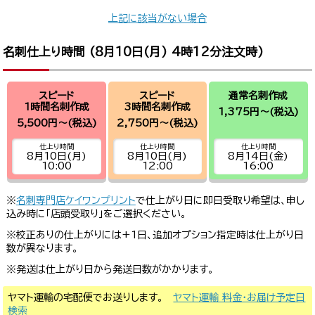
上記に該当がない場合
名刺仕上り時間 (
8月10日(月) 4時12分
注文時)
スピード
スピード
通常名刺作成
1時間名刺作成
3時間名刺作成
1,375円～
(税込)
5,500円～
(税込)
2,750円～
(税込)
仕上り時間
仕上り時間
仕上り時間
8月10日(月)
8月10日(月)
8月14日(金)
10:00
12:00
16:00
※
名刺専門店ケイワンプリント
で仕上がり日に即日受取り希望は、申し
込み時に「店頭受取り」をご選択ください。
※校正ありの仕上がりには+1日、追加オプション指定時は仕上がり日
数が異なります。
※発送は仕上がり日から発送日数がかかります。
ヤマト運輸の宅配便でお送りします。
ヤマト運輸 料金・お届け予定日
検索