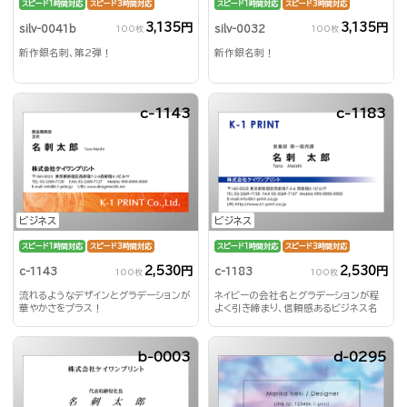
スピード1時間対応
スピード3時間対応
スピード1時間対応
スピード3時間対応
3,135円
3,135円
silv-0041b
silv-0032
100枚
100枚
新作銀名刺、第2弾！
新作銀名刺！
c-1143
c-1183
ビジネス
ビジネス
スピード1時間対応
スピード3時間対応
スピード1時間対応
スピード3時間対応
2,530円
2,530円
c-1143
c-1183
100枚
100枚
流れるようなデザインとグラデーションが
ネイビーの会社名とグラデーションが程
華やかさをプラス！
よく引き締まり、信頼感あるビジネス名
刺！
b-0003
d-0295