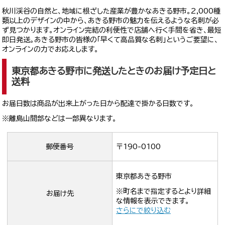
秋川渓谷の自然と、地域に根ざした産業が豊かなあきる野市。2,000種
類以上のデザインの中から、あきる野市の魅力を伝えるような名刺が必
ず見つかります。オンライン完結の利便性で店舗へ行く手間を省き、最短
即日発送。あきる野市の皆様の「早くて高品質な名刺」というご要望に、
オンラインの力でお応えします。
東京都あきる野市に発送したときのお届け予定日と
送料
お届日数は商品が出来上がった日から配達で掛かる日数です。
※離島山間部などは一部異なります。
郵便番号
〒190-0100
東京都あきる野市
※町名まで指定するとより詳細
お届け先
な情報を表示できます。
さらにで絞り込む