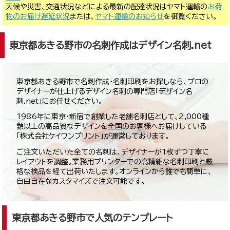
天候や災害、交通状況などによる最新の配達状況はヤマト運輸の
お荷
物のお届け遅延状況
または、
ヤマト運輸のお知らせ
を御覧ください。
東京都あきる野市の名刺作成はデザイン名刺.net
東京都あきる野市で名刺作成・名刺印刷をお探しなら、プロの
デザイナーが仕上げるデザイン名刺の専門店「デザイン名
刺.net」にお任せください。
1986年に東京・新宿で創業した老舗名刺店として、2,000種
類以上の高品質なデザインを全国のお客様へお届けしている
「株式会社ケイワンプリント」が運営しております。
ご注文いただいた全ての名刺は、デザイナーが1枚ずつ丁寧に
レイアウトを調整。業務用プリンターでの高精細な名刺印刷と厳
格な検品を経て出荷いたします。オンラインから誰でも簡単に、
自由自在なカスタマイズで注文可能です。
東京都あきる野市で人気のテンプレート