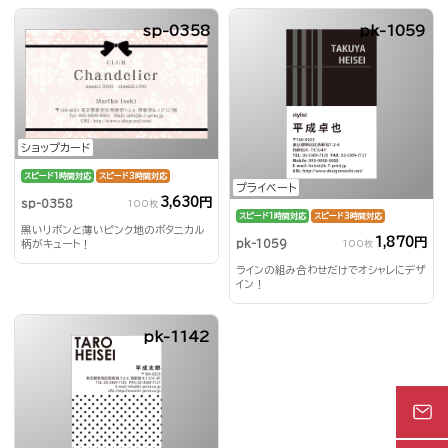
sp-0358
pk-1059
ショップカード
スピード1時間対応
スピード3時間対応
プライベート
3,630円
sp-0358
100枚
スピード1時間対応
スピード3時間対応
黒いリボンと薄いピンク地のボタニカル
1,870円
pk-1059
柄がキュート！
100枚
ラインの組み合わせだけでオシャレにデザ
イン！
pk-1142