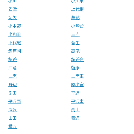
小川
小川東
乙津
上代継
切欠
草花
小中野
小峰台
小和田
三内
下代継
菅生
瀬戸岡
高尾
舘谷
舘谷台
戸倉
留原
二宮
二宮東
野辺
原小宮
引田
平沢
平沢西
平沢東
深沢
渕上
山田
養沢
横沢