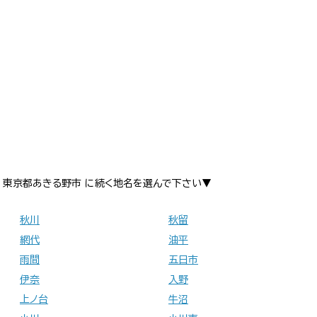
東京都あきる野市 に続く地名を選んで下さい▼
秋川
秋留
網代
油平
雨間
五日市
伊奈
入野
上ノ台
牛沼