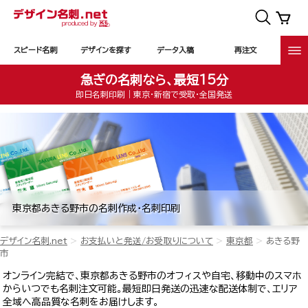
スピード名刺
デザインを探す
データ入稿
再注文
急ぎの名刺なら、最短15分
即日名刺印刷｜東京・新宿で受取・全国発送
東京都あきる野市の名刺作成・名刺印刷
デザイン名刺.net
お支払いと発送/お受取りについて
東京都
あきる野
市
オンライン完結で、東京都あきる野市のオフィスや自宅、移動中のスマホ
からいつでも名刺注文可能。最短即日発送の迅速な配送体制で、エリア
全域へ高品質な名刺をお届けします。